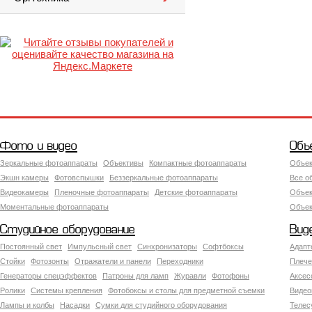
Фото и видео
Объ
Зеркальные фотоаппараты
Объективы
Компактные фотоаппараты
Объек
Экшн камеры
Фотовспышки
Беззеркальные фотоаппараты
Все о
Видеокамеры
Пленочные фотоаппараты
Детские фотоаппараты
Объек
Моментальные фотоаппараты
Объект
Студийное оборудование
Вид
Постоянный свет
Импульсный свет
Синхронизаторы
Софтбоксы
Адапт
Стойки
Фотозонты
Отражатели и панели
Переходники
Плече
Генераторы спецэффектов
Патроны для ламп
Журавли
Фотофоны
Аксес
Ролики
Системы крепления
Фотобоксы и столы для предметной съемки
Видео
Лампы и колбы
Насадки
Сумки для студийного оборудования
Теле