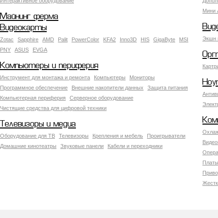
Интерактивное оборудование
Допол
Мини 
Майнинг ферма
Вид
Видеокарты
Экшн 
Zotac
Sapphire
AMD
Palit
PowerColor
KFA2
Inno3D
HIS
GigaByte
MSI
PNY
ASUS
EVGA
Орг
Компьютеры и периферия
Картр
Инструмент для монтажа и ремонта
Компьютеры
Мониторы
Ноу
Программное обеспечение
Внешние накопители данных
Защита питания
Антив
Компьютерная периферия
Серверное оборудование
Элект
Чистящие средства для цифровой техники
Ком
Телевизоры и медиа
Охлаж
Оборудование для ТВ
Телевизоры
Крепления и мебель
Проигрыватели
Видео
Домашние кинотеатры
Звуковые панели
Кабели и переходники
Опера
Платы
Приво
Жестк