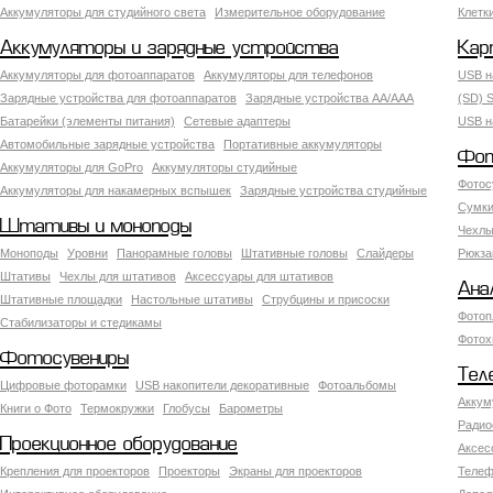
Аккумуляторы для студийного света
Измерительное оборудование
Клетк
Аккумуляторы и зарядные устройства
Кар
Аккумуляторы для фотоаппаратов
Аккумуляторы для телефонов
USB н
Зарядные устройства для фотоаппаратов
Зарядные устройства AA/AAA
(SD) S
Батарейки (элементы питания)
Сетевые адаптеры
USB н
Автомобильные зарядные устройства
Портативные аккумуляторы
Фот
Аккумуляторы для GoPro
Аккумуляторы студийные
Фотос
Аккумуляторы для накамерных вспышек
Зарядные устройства студийные
Сумки
Штативы и моноподы
Чехлы
Моноподы
Уровни
Панорамные головы
Штативные головы
Слайдеры
Рюкза
Штативы
Чехлы для штативов
Аксессуары для штативов
Ана
Штативные площадки
Настольные штативы
Струбцины и присоски
Фотоп
Стабилизаторы и стедикамы
Фотох
Фотосувениры
Тел
Цифровые фоторамки
USB накопители декоративные
Фотоальбомы
Аккум
Книги о Фото
Термокружки
Глобусы
Барометры
Радио
Проекционное оборудование
Аксес
Крепления для проекторов
Проекторы
Экраны для проекторов
Телеф