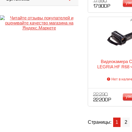
17 990
ув
17 900 Р
А
Видеокамера 
LEGRIA HF R68 
Нет в налич
22 290
ув
22 200 Р
Страницы:
1
2