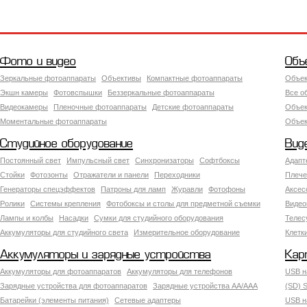
Фото и видео
Объ
Зеркальные фотоаппараты
Объективы
Компактные фотоаппараты
Объек
Экшн камеры
Фотовспышки
Беззеркальные фотоаппараты
Все о
Видеокамеры
Пленочные фотоаппараты
Детские фотоаппараты
Объек
Моментальные фотоаппараты
Объект
Студийное оборудование
Вид
Постоянный свет
Импульсный свет
Синхронизаторы
Софтбоксы
Адапт
Стойки
Фотозонты
Отражатели и панели
Переходники
Плече
Генераторы спецэффектов
Патроны для ламп
Журавли
Фотофоны
Аксес
Ролики
Системы крепления
Фотобоксы и столы для предметной съемки
Видео
Лампы и колбы
Насадки
Сумки для студийного оборудования
Теле
Аккумуляторы для студийного света
Измерительное оборудование
Клетк
Аккумуляторы и зарядные устройства
Кар
Аккумуляторы для фотоаппаратов
Аккумуляторы для телефонов
USB н
Зарядные устройства для фотоаппаратов
Зарядные устройства AA/AAA
(SD) S
Батарейки (элементы питания)
Сетевые адаптеры
USB н