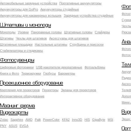
Автомобильные зарядные устройства
Портативные аккумуляторы
Фот
Аккумуляторы для GoPro
Аккумуляторы студийные
Фотос
Аккумуляторы для накамерных вспышек
Зарядные устройства студийные
Сумки
Штативы и моноподы
Чехлы
Моноподы
Уровни
Панорамные головы
Штативные головы
Слайдеры
Рюкза
Штативы
Чехлы для штативов
Аксессуары для штативов
Ана
Штативные площадки
Настольные штативы
Струбцины и присоски
Фотоп
Стабилизаторы и стедикамы
Фотох
Фотосувениры
Тел
Цифровые фоторамки
USB накопители декоративные
Фотоальбомы
Аккум
Книги о Фото
Термокружки
Глобусы
Барометры
Радио
Проекционное оборудование
Аксес
Крепления для проекторов
Проекторы
Экраны для проекторов
Телеф
Интерактивное оборудование
Допол
Мини 
Майнинг ферма
Вид
Видеокарты
Экшн 
Zotac
Sapphire
AMD
Palit
PowerColor
KFA2
Inno3D
HIS
GigaByte
MSI
PNY
ASUS
EVGA
Орг