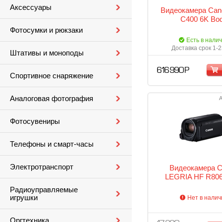
Аксессуары
Видеокамера Ca
C400 6K Bo
Фотосумки и рюкзаки
Есть в нали
Доставка срок 1-2
Штативы и моноподы
616 990 Р
Спортивное снаряжение
Аналоговая фотография
А
Фотосувениры
Телефоны и смарт-часы
Электротранспорт
Видеокамера 
LEGRIA HF R806
Радиоуправляемые
игрушки
Нет в налич
Оргтехника