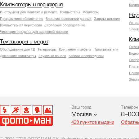
Компьютеры и периферия
Картр
Инструмент для монтажа и ремонта
Компьютеры
Мониторы
Ноу
Программное обеспечение
Внешние накопители данных
Защита питания
Антив
Компьютерная периферия
Серверное оборудование
Элект
Чистящие средства для цифровой техники
Ком
Телевизоры и медиа
Охлаж
Оборудование для ТВ
Телевизоры
Крепления и мебель
Проигрыватели
Видео
Домашние кинотеатры
Звуковые панели
Кабели и переходники
Опера
Платы
Приво
Жестк
Ваш город
Телефон
Москва
8-800
429 пунктов выдачи
Обратны
© 2004-2026 ФОТОМАН.РУ. Информация о ценах и наличии товар