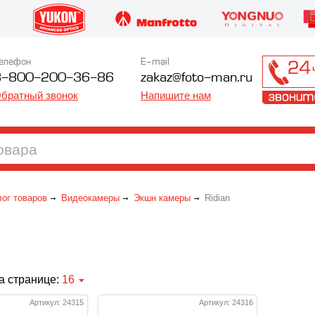
елефон
E-mail
8-800-200-36-86
zakaz@foto-man.ru
братный звонок
Напишите нам
лог товаров
Видеокамеры
Экшн камеры
Ridian
а странице:
16
Артикул: 24315
Артикул: 24316