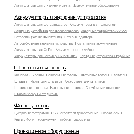
Аккумуляторы для студийного света
Измерительное оборудование
Аккумуляторы и зарядные устройства
Аккумуляторы для фотоаппаратов
Аккумуляторы для телефонов
Зарядные устройства для фотоаппаратов
Зарядные устройства AA/AAA
Батарейки (элементы питания)
Сетевые адаптеры
Автомобильные зарядные устройства
Портативные аккумуляторы
Аккумуляторы для GoPro
Аккумуляторы студийные
Аккумуляторы для накамерных вспышек
Зарядные устройства студийные
Штативы и моноподы
Моноподы
Уровни
Панорамные головы
Штативные головы
Слайдеры
Штативы
Чехлы для штативов
Аксессуары для штативов
Штативные площадки
Настольные штативы
Струбцины и присоски
Стабилизаторы и стедикамы
Фотосувениры
Цифровые фоторамки
USB накопители декоративные
Фотоальбомы
Книги о Фото
Термокружки
Глобусы
Барометры
Проекционное оборудование