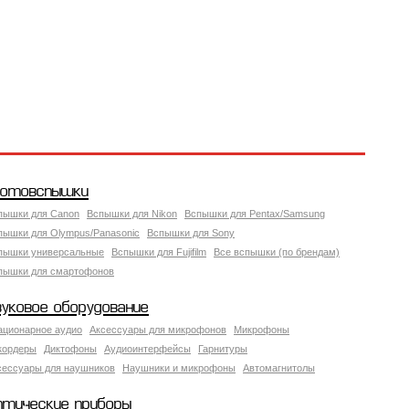
отовспышки
пышки для Canon
Вспышки для Nikon
Вспышки для Pentax/Samsung
пышки для Olympus/Panasonic
Вспышки для Sony
пышки универсальные
Вспышки для Fujifilm
Все вспышки (по брендам)
пышки для смартофонов
вуковое оборудование
ационарное аудио
Аксессуары для микрофонов
Микрофоны
кордеры
Диктофоны
Аудиоинтерфейсы
Гарнитуры
сессуары для наушников
Наушники и микрофоны
Автомагнитолы
птические приборы