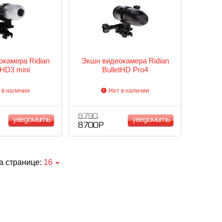
камера Ridian
Экшн видеокамера Ridian
tHD3 mini
BulletHD Pro4
 в наличии
Нет в наличии
8 790
уведомить
уведомить
8 700 Р
а странице:
16