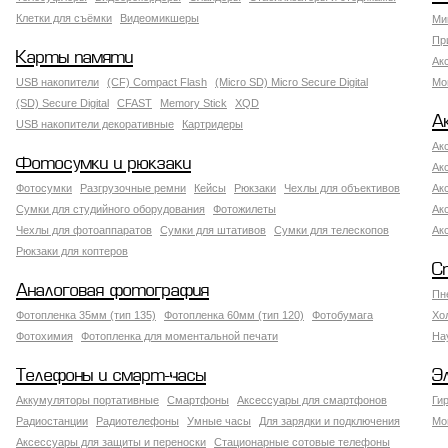
Клетки для съёмки
Видеомикшеры
Ми
Пр
Карты памяти
Ак
USB накопители
(CF) Compact Flash
(Micro SD) Micro Secure Digital
Мо
(SD) Secure Digital
CFAST
Memory Stick
XQD
А
USB накопители декоративные
Картридеры
Ак
Фотосумки и рюкзаки
Ак
Фотосумки
Разгрузочные ремни
Кейсы
Рюкзаки
Чехлы для объективов
Ак
Сумки для студийного оборудования
Фотожилеты
Ак
Чехлы для фотоаппаратов
Сумки для штативов
Сумки для телескопов
Ак
Рюкзаки для коптеров
С
Аналоговая фотография
Пн
Фотопленка 35мм (тип 135)
Фотопленка 60мм (тип 120)
Фотобумага
Хо
Фотохимия
Фотопленка для моментальной печати
На
Телефоны и смарт-часы
Э
Аккумуляторы портативные
Смартфоны
Аксессуары для смартфонов
Ги
Радиостанции
Радиотелефоны
Умные часы
Для зарядки и подключения
Мо
Аксессуары для защиты и переноски
Стационарные сотовые телефоны