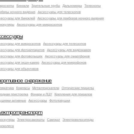
кроскопы
Бинокли
Зрительные трубы
Дальномеры
Телескопы
иборы ночного видения
Аксессуары для телескопов
сессуары для биноклей
Аксессуары для приборов ночного видения
нокуляры
Аксессуары для микроскопов
ксессуары
сессуары для микроскопов
Аксессуары для телескопов
сессуары для фотоаппаратов
Аксессуары для видеокамер
сессуары для фотовспышек
Аксессуары для смартфонов
сессуары для экшн-камер
Аксессуары для микрофонов
сессуары для объективов
портивное снаряжение
евматика
Компасы
Металлоискатели
Оптические прицелы
лодная пристрелка
Фонари и ЛЦУ
Крепления для прицелов
ушники активные
Аксессуары
Фотоловушки
лектротранспорт
роскутеры
Электросамокаты
Самокат
Электровелосипеды
ноколеса