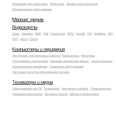
Крепления для проекторов
Проекторы
Экраны для проекторов
Интерактивное оборудование
Майнинг ферма
Видеокарты
Zotac
Sapphire
AMD
Palit
PowerColor
KFA2
Inno3D
HIS
GigaByte
MSI
PNY
ASUS
EVGA
Компьютеры и периферия
Инструмент для монтажа и ремонта
Компьютеры
Мониторы
Программное обеспечение
Внешние накопители данных
Защита питания
Компьютерная периферия
Серверное оборудование
Чистящие средства для цифровой техники
Телевизоры и медиа
Оборудование для ТВ
Телевизоры
Крепления и мебель
Проигрыватели
Домашние кинотеатры
Звуковые панели
Кабели и переходники