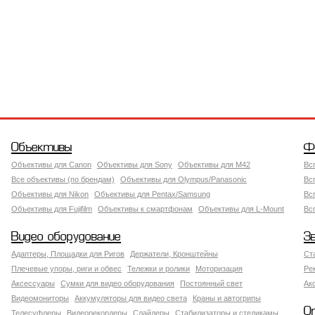
Объективы
Ф
Объективы для Canon
Объективы для Sony
Объективы для M42
Вс
Все объективы (по брендам)
Объективы для Olympus/Panasonic
Вс
Объективы для Nikon
Объективы для Pentax/Samsung
Вс
Объективы для Fujifilm
Объективы к смартфонам
Объективы для L-Mount
Вс
Видео оборудование
З
Адаптеры, Площадки для Ригов
Держатели, Кронштейны
Ст
Плечевые упоры, риги и обвес
Тележки и ролики
Моторизация
Ре
Аксессуары
Сумки для видео оборудования
Постоянный свет
Ак
Видеомониторы
Аккумуляторы для видео света
Краны и автогрипы
О
Телесуфлеры
Видеорекордеры
Слайдеры
Стабилизаторы и стедикамы