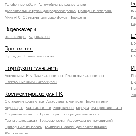
Р
Телефонные кабели
Автомобильные радиостанции
Дополнительные трубки для радиотелефонов
Проводные телефоны
Кв
Мини АТС
Объективы для смартфонов
Планшеты
Ра
Ра
Видеокамеры
Б.
Экшн камеры
Видеокамеры
Б.
Оргтехника
Б.
Картриджи
Техника для печати
Б.
Ноутбуки и планшеты
И
Антивирусы
Ноутбуки и аксессуары
Планшеты и аксессуары
Pla
Электронные книги и аксессуары
Су
По
Комплектующие для ПК
Ун
Охлаждение компьютера
Аксессуары к корпусам
Блоки питания
Видеокарты
SSD накопители
Контроллеры
Корпуса
Материнские платы
Оперативная память
Процессоры
Тюнеры для компьютера
Платы видеозахвата
Звуковые карты
Аксессуары для накопителей
Приводы и считыватели
Комплекты кабелей для блоков питания
Жесткие диски