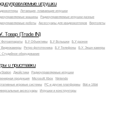
адиоуправляемые игрушки
адрокоптеры
Летающие, плавающие игрушки
диоуправляемые машины
Радиоуправляемые игрушки разные
диоуправляемые роботы
Аксессуары для квадрокоптеров
Вертолеты
У. Товар (Trade IN)
У Фотоаппараты
Б.У Объективы
Б.У Вспышки
Б.У разное
У Видеокамеры
Ретро фототехника
Б.У Телефоны
Б.У. Экшн камеры
У. Студийное оборудование
гры и приставки
yStation
Джойстики
Радиоуправляемые игрушки
венирная продукция
Microsoft Xbox
Nintendo
ртативные игровые системы
PC и другие платформы
8bit и 16bit
иверсальные аксессуары
Игрушки и конструкторы