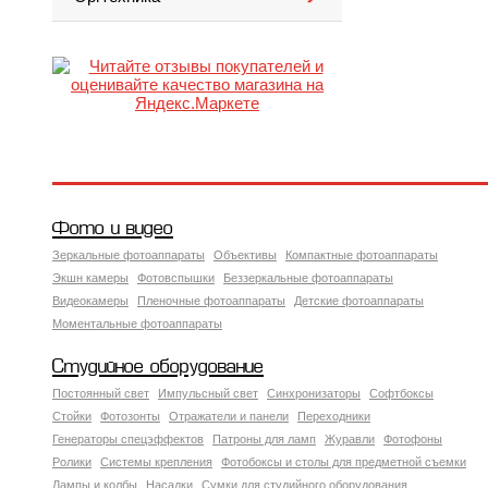
Фото и видео
Зеркальные фотоаппараты
Объективы
Компактные фотоаппараты
Экшн камеры
Фотовспышки
Беззеркальные фотоаппараты
Видеокамеры
Пленочные фотоаппараты
Детские фотоаппараты
Моментальные фотоаппараты
Студийное оборудование
Постоянный свет
Импульсный свет
Синхронизаторы
Софтбоксы
Стойки
Фотозонты
Отражатели и панели
Переходники
Генераторы спецэффектов
Патроны для ламп
Журавли
Фотофоны
Ролики
Системы крепления
Фотобоксы и столы для предметной съемки
Лампы и колбы
Насадки
Сумки для студийного оборудования