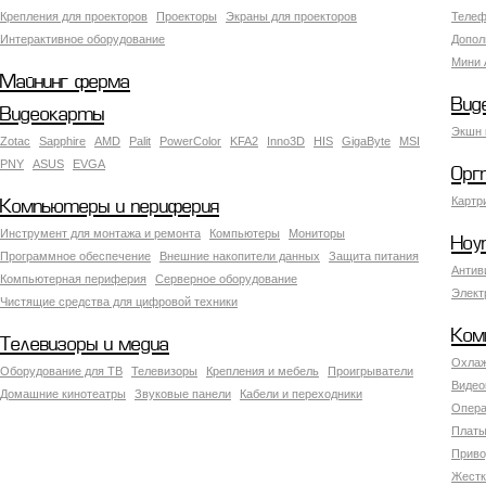
Крепления для проекторов
Проекторы
Экраны для проекторов
Телеф
Интерактивное оборудование
Допол
Мини 
Майнинг ферма
Вид
Видеокарты
Экшн 
Zotac
Sapphire
AMD
Palit
PowerColor
KFA2
Inno3D
HIS
GigaByte
MSI
PNY
ASUS
EVGA
Орг
Картр
Компьютеры и периферия
Инструмент для монтажа и ремонта
Компьютеры
Мониторы
Ноу
Программное обеспечение
Внешние накопители данных
Защита питания
Антив
Компьютерная периферия
Серверное оборудование
Элект
Чистящие средства для цифровой техники
Ком
Телевизоры и медиа
Охлаж
Оборудование для ТВ
Телевизоры
Крепления и мебель
Проигрыватели
Видео
Домашние кинотеатры
Звуковые панели
Кабели и переходники
Опера
Платы
Приво
Жестк