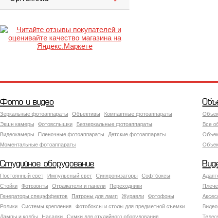
Фото и видео
Объ
Зеркальные фотоаппараты
Объективы
Компактные фотоаппараты
Объек
Экшн камеры
Фотовспышки
Беззеркальные фотоаппараты
Все о
Видеокамеры
Пленочные фотоаппараты
Детские фотоаппараты
Объек
Моментальные фотоаппараты
Объект
Студийное оборудование
Вид
Постоянный свет
Импульсный свет
Синхронизаторы
Софтбоксы
Адапт
Стойки
Фотозонты
Отражатели и панели
Переходники
Плече
Генераторы спецэффектов
Патроны для ламп
Журавли
Фотофоны
Аксес
Ролики
Системы крепления
Фотобоксы и столы для предметной съемки
Видео
Лампы и колбы
Насадки
Сумки для студийного оборудования
Теле