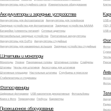
Аккумуляторы для студийного света
Измерительное оборудование
Клетк
Аккумуляторы и зарядные устройства
Кар
Аккумуляторы для фотоаппаратов
Аккумуляторы для телефонов
USB н
Зарядные устройства для фотоаппаратов
Зарядные устройства AA/AAA
(SD) S
Батарейки (элементы питания)
Сетевые адаптеры
USB н
Автомобильные зарядные устройства
Портативные аккумуляторы
Фот
Аккумуляторы для GoPro
Аккумуляторы студийные
Аккумуляторы для накамерных вспышек
Зарядные устройства студийные
Фотос
Сумки
Штативы и моноподы
Чехлы
Моноподы
Уровни
Панорамные головы
Штативные головы
Слайдеры
Рюкза
Штативы
Чехлы для штативов
Аксессуары для штативов
Ана
Штативные площадки
Настольные штативы
Струбцины и присоски
Стабилизаторы и стедикамы
Фотоп
Фотох
Фотосувениры
Тел
Цифровые фоторамки
USB накопители декоративные
Фотоальбомы
Книги о Фото
Термокружки
Глобусы
Барометры
Аккум
Радио
Проекционное оборудование
Аксес