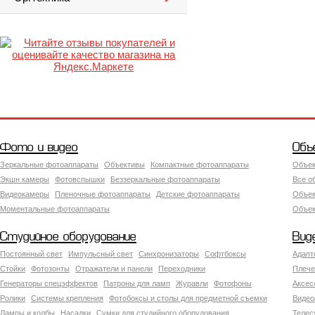
Фото и видео
Объ
Зеркальные фотоаппараты
Объективы
Компактные фотоаппараты
Объек
Экшн камеры
Фотовспышки
Беззеркальные фотоаппараты
Все о
Видеокамеры
Пленочные фотоаппараты
Детские фотоаппараты
Объек
Моментальные фотоаппараты
Объект
Студийное оборудование
Вид
Постоянный свет
Импульсный свет
Синхронизаторы
Софтбоксы
Адапт
Стойки
Фотозонты
Отражатели и панели
Переходники
Плече
Генераторы спецэффектов
Патроны для ламп
Журавли
Фотофоны
Аксес
Ролики
Системы крепления
Фотобоксы и столы для предметной съемки
Видео
Лампы и колбы
Насадки
Сумки для студийного оборудования
Теле