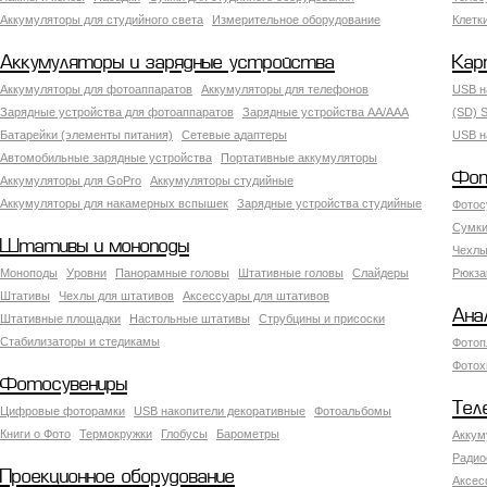
Аккумуляторы для студийного света
Измерительное оборудование
Клетк
Аккумуляторы и зарядные устройства
Кар
Аккумуляторы для фотоаппаратов
Аккумуляторы для телефонов
USB н
Зарядные устройства для фотоаппаратов
Зарядные устройства AA/AAA
(SD) S
Батарейки (элементы питания)
Сетевые адаптеры
USB н
Автомобильные зарядные устройства
Портативные аккумуляторы
Фот
Аккумуляторы для GoPro
Аккумуляторы студийные
Аккумуляторы для накамерных вспышек
Зарядные устройства студийные
Фотос
Сумки
Штативы и моноподы
Чехлы
Моноподы
Уровни
Панорамные головы
Штативные головы
Слайдеры
Рюкза
Штативы
Чехлы для штативов
Аксессуары для штативов
Ана
Штативные площадки
Настольные штативы
Струбцины и присоски
Стабилизаторы и стедикамы
Фотоп
Фотох
Фотосувениры
Тел
Цифровые фоторамки
USB накопители декоративные
Фотоальбомы
Книги о Фото
Термокружки
Глобусы
Барометры
Аккум
Радио
Проекционное оборудование
Аксес