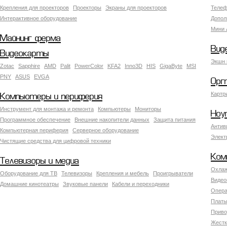
Крепления для проекторов
Проекторы
Экраны для проекторов
Телеф
Интерактивное оборудование
Допол
Мини 
Майнинг ферма
Вид
Видеокарты
Экшн 
Zotac
Sapphire
AMD
Palit
PowerColor
KFA2
Inno3D
HIS
GigaByte
MSI
PNY
ASUS
EVGA
Орг
Картр
Компьютеры и периферия
Инструмент для монтажа и ремонта
Компьютеры
Мониторы
Ноу
Программное обеспечение
Внешние накопители данных
Защита питания
Антив
Компьютерная периферия
Серверное оборудование
Элект
Чистящие средства для цифровой техники
Ком
Телевизоры и медиа
Охлаж
Оборудование для ТВ
Телевизоры
Крепления и мебель
Проигрыватели
Видео
Домашние кинотеатры
Звуковые панели
Кабели и переходники
Опера
Платы
Приво
Жестк