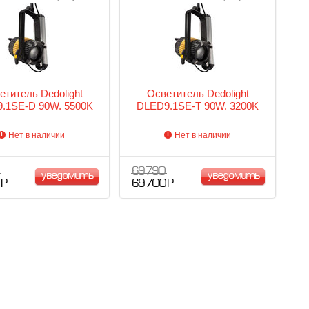
етитель Dedolight
Осветитель Dedolight
.1SE-D 90W. 5500K
DLED9.1SE-T 90W. 3200K
Нет в наличии
Нет в наличии
69 790
уведомить
уведомить
 Р
69 700 Р