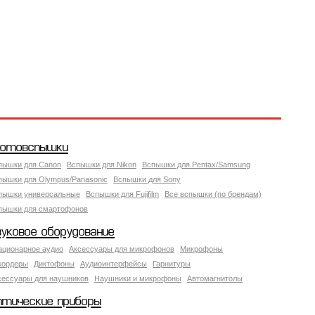
отовспышки
пышки для Canon
Вспышки для Nikon
Вспышки для Pentax/Samsung
пышки для Olympus/Panasonic
Вспышки для Sony
пышки универсальные
Вспышки для Fujifilm
Все вспышки (по брендам)
пышки для смартофонов
вуковое оборудование
ационарное аудио
Аксессуары для микрофонов
Микрофоны
кордеры
Диктофоны
Аудиоинтерфейсы
Гарнитуры
сессуары для наушников
Наушники и микрофоны
Автомагнитолы
птические приборы