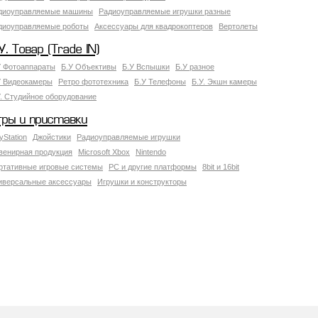
диоуправляемые машины
Радиоуправляемые игрушки разные
диоуправляемые роботы
Аксессуары для квадрокоптеров
Вертолеты
У. Товар (Trade IN)
У Фотоаппараты
Б.У Объективы
Б.У Вспышки
Б.У разное
У Видеокамеры
Ретро фототехника
Б.У Телефоны
Б.У. Экшн камеры
У. Студийное оборудование
гры и приставки
yStation
Джойстики
Радиоуправляемые игрушки
венирная продукция
Microsoft Xbox
Nintendo
ртативные игровые системы
PC и другие платформы
8bit и 16bit
иверсальные аксессуары
Игрушки и конструкторы