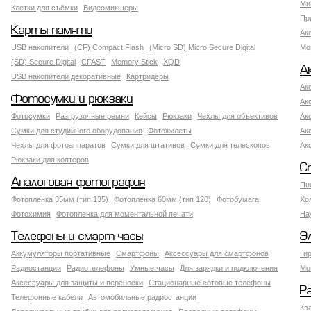
Ми
Клетки для съёмки
Видеомикшеры
Пр
Карты памяти
Ак
USB накопители
(CF) Compact Flash
(Micro SD) Micro Secure Digital
Мо
(SD) Secure Digital
CFAST
Memory Stick
XQD
А
USB накопители декоративные
Картридеры
Ак
Фотосумки и рюкзаки
Ак
Фотосумки
Разгрузочные ремни
Кейсы
Рюкзаки
Чехлы для объективов
Ак
Сумки для студийного оборудования
Фотожилеты
Ак
Чехлы для фотоаппаратов
Сумки для штативов
Сумки для телескопов
Ак
Рюкзаки для коптеров
С
Аналоговая фотография
Пн
Фотопленка 35мм (тип 135)
Фотопленка 60мм (тип 120)
Фотобумага
Хо
Фотохимия
Фотопленка для моментальной печати
На
Телефоны и смарт-часы
Э
Аккумуляторы портативные
Смартфоны
Аксессуары для смартфонов
Ги
Радиостанции
Радиотелефоны
Умные часы
Для зарядки и подключения
Мо
Аксессуары для защиты и переноски
Стационарные сотовые телефоны
Р
Телефонные кабели
Автомобильные радиостанции
Кв