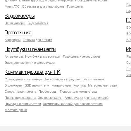
Дополнительные трубки для радиотелефонов
Проводные телефоны
Ра
Мини АТС
Объективы для смартфонов
Планшеты
Ра
Видеокамеры
Б.
Экшн камеры
Видеокамеры
Б.
Оргтехника
Б.
Картриджи
Техника для печати
Б.
Ноутбуки и планшеты
И
Антивирусы
Ноутбуки и аксессуары
Планшеты и аксессуары
Pla
Электронные книги и аксессуары
Су
По
Комплектующие для ПК
Ун
Охлаждение компьютера
Аксессуары к корпусам
Блоки питания
Видеокарты
SSD накопители
Контроллеры
Корпуса
Материнские платы
Оперативная память
Процессоры
Тюнеры для компьютера
Платы видеозахвата
Звуковые карты
Аксессуары для накопителей
Приводы и считыватели
Комплекты кабелей для блоков питания
Жесткие диски