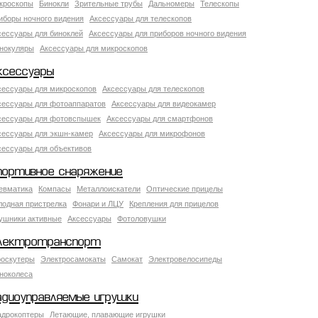
кроскопы
Бинокли
Зрительные трубы
Дальномеры
Телескопы
иборы ночного видения
Аксессуары для телескопов
сессуары для биноклей
Аксессуары для приборов ночного видения
нокуляры
Аксессуары для микроскопов
ксессуары
сессуары для микроскопов
Аксессуары для телескопов
сессуары для фотоаппаратов
Аксессуары для видеокамер
сессуары для фотовспышек
Аксессуары для смартфонов
сессуары для экшн-камер
Аксессуары для микрофонов
сессуары для объективов
портивное снаряжение
евматика
Компасы
Металлоискатели
Оптические прицелы
лодная пристрелка
Фонари и ЛЦУ
Крепления для прицелов
ушники активные
Аксессуары
Фотоловушки
лектротранспорт
роскутеры
Электросамокаты
Самокат
Электровелосипеды
ноколеса
адиоуправляемые игрушки
адрокоптеры
Летающие, плавающие игрушки