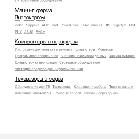
Интерактивное оборудование
Майнинг ферма
Видеокарты
Zotac
Sapphire
AMD
Palit
PowerColor
KFA2
Inno3D
HIS
GigaByte
MSI
PNY
ASUS
EVGA
Компьютеры и периферия
Инструмент для монтажа и ремонта
Компьютеры
Мониторы
Программное обеспечение
Внешние накопители данных
Защита питания
Компьютерная периферия
Серверное оборудование
Чистящие средства для цифровой техники
Телевизоры и медиа
Оборудование для ТВ
Телевизоры
Крепления и мебель
Проигрыватели
Домашние кинотеатры
Звуковые панели
Кабели и переходники