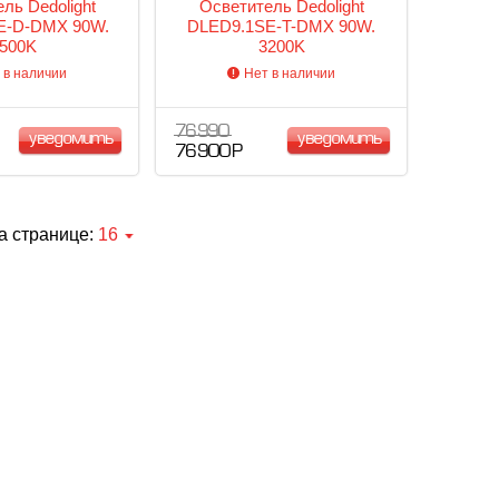
ль Dedolight
Осветитель Dedolight
E-D-DMX 90W.
DLED9.1SE-T-DMX 90W.
500K
3200K
 в наличии
Нет в наличии
76 990
уведомить
уведомить
76 900 Р
а странице:
16