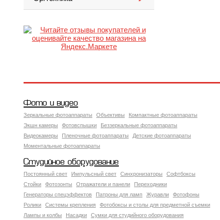
Фото и видео
Зеркальные фотоаппараты
Объективы
Компактные фотоаппараты
Экшн камеры
Фотовспышки
Беззеркальные фотоаппараты
Видеокамеры
Пленочные фотоаппараты
Детские фотоаппараты
Моментальные фотоаппараты
Студийное оборудование
Постоянный свет
Импульсный свет
Синхронизаторы
Софтбоксы
Стойки
Фотозонты
Отражатели и панели
Переходники
Генераторы спецэффектов
Патроны для ламп
Журавли
Фотофоны
Ролики
Системы крепления
Фотобоксы и столы для предметной съемки
Лампы и колбы
Насадки
Сумки для студийного оборудования