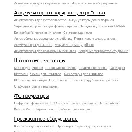
Аккумуляторы для студийного света
Измерительное оборудование
Аккумуляторы и зарядные устройства
Аккумуляторы для фотоаппаратов
Аккумуляторы для телефонов
Зарядные устройства для фотоаппаратов
Зарядные устройства AA/AAA
Батарейки (элементы питания)
Сетевые адаптеры
Автомобильные зарядные устройства
Портативные аккумуляторы
Аккумуляторы для GoPro
Аккумуляторы студийные
Аккумуляторы для накамерных вспышек
Зарядные устройства студийные
Штативы и моноподы
Моноподы
Уровни
Панорамные головы
Штативные головы
Слайдеры
Штативы
Чехлы для штативов
Аксессуары для штативов
Штативные площадки
Настольные штативы
Струбцины и присоски
Стабилизаторы и стедикамы
Фотосувениры
Цифровые фоторамки
USB накопители декоративные
Фотоальбомы
Книги о Фото
Термокружки
Глобусы
Барометры
Проекционное оборудование
Крепления для проекторов
Проекторы
Экраны для проекторов