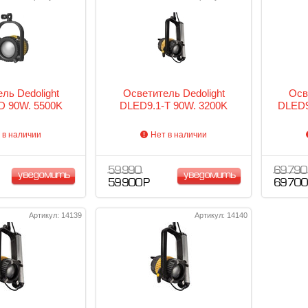
ль Dedolight
Осветитель Dedolight
Осв
D 90W. 5500K
DLED9.1-T 90W. 3200K
DLED9
 в наличии
Нет в наличии
59 990
69 790
уведомить
уведомить
59 900 Р
69 700
Артикул: 14139
Артикул: 14140