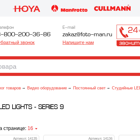
елефон
E-mail
8-800-200-36-86
zakaz@foto-man.ru
братный звонок
Напишите нам
лог товаров
Видео оборудование
Постоянный свет
Студийные LE
ED LIGHTS - SERIES 9
а странице:
16
Артикул: 14135
Артикул: 14136