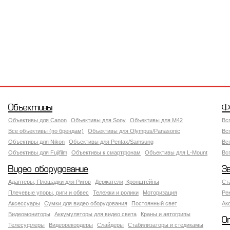
Объективы
Ф
Объективы для Canon
Объективы для Sony
Объективы для M42
Вс
Все объективы (по брендам)
Объективы для Olympus/Panasonic
Вс
Объективы для Nikon
Объективы для Pentax/Samsung
Вс
Объективы для Fujifilm
Объективы к смартфонам
Объективы для L-Mount
Вс
Видео оборудование
З
Адаптеры, Площадки для Ригов
Держатели, Кронштейны
Ст
Плечевые упоры, риги и обвес
Тележки и ролики
Моторизация
Ре
Аксессуары
Сумки для видео оборудования
Постоянный свет
Ак
Видеомониторы
Аккумуляторы для видео света
Краны и автогрипы
О
Телесуфлеры
Видеорекордеры
Слайдеры
Стабилизаторы и стедикамы