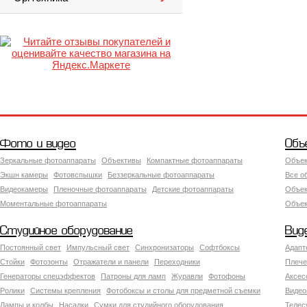
Фото и видео
Объ
Зеркальные фотоаппараты
Объективы
Компактные фотоаппараты
Объек
Экшн камеры
Фотовспышки
Беззеркальные фотоаппараты
Все о
Видеокамеры
Пленочные фотоаппараты
Детские фотоаппараты
Объек
Моментальные фотоаппараты
Объект
Студийное оборудование
Вид
Постоянный свет
Импульсный свет
Синхронизаторы
Софтбоксы
Адапт
Стойки
Фотозонты
Отражатели и панели
Переходники
Плече
Генераторы спецэффектов
Патроны для ламп
Журавли
Фотофоны
Аксес
Ролики
Системы крепления
Фотобоксы и столы для предметной съемки
Видео
Лампы и колбы
Насадки
Сумки для студийного оборудования
Теле