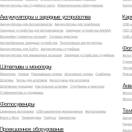
Аккумуляторы для студийного света
Измерительное оборудование
Клетк
Аккумуляторы и зарядные устройства
Кар
Аккумуляторы для фотоаппаратов
Аккумуляторы для телефонов
USB н
Зарядные устройства для фотоаппаратов
Зарядные устройства AA/AAA
(SD) S
Батарейки (элементы питания)
Сетевые адаптеры
USB н
Автомобильные зарядные устройства
Портативные аккумуляторы
Фот
Аккумуляторы для GoPro
Аккумуляторы студийные
Аккумуляторы для накамерных вспышек
Зарядные устройства студийные
Фотос
Сумки
Штативы и моноподы
Чехлы
Моноподы
Уровни
Панорамные головы
Штативные головы
Слайдеры
Рюкза
Штативы
Чехлы для штативов
Аксессуары для штативов
Ана
Штативные площадки
Настольные штативы
Струбцины и присоски
Стабилизаторы и стедикамы
Фотоп
Фотох
Фотосувениры
Тел
Цифровые фоторамки
USB накопители декоративные
Фотоальбомы
Книги о Фото
Термокружки
Глобусы
Барометры
Аккум
Радио
Проекционное оборудование
Аксес