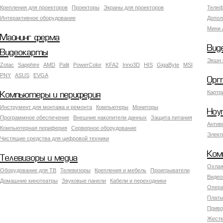
Крепления для проекторов
Проекторы
Экраны для проекторов
Телеф
Интерактивное оборудование
Допол
Мини 
Майнинг ферма
Вид
Видеокарты
Экшн 
Zotac
Sapphire
AMD
Palit
PowerColor
KFA2
Inno3D
HIS
GigaByte
MSI
PNY
ASUS
EVGA
Орг
Картр
Компьютеры и периферия
Инструмент для монтажа и ремонта
Компьютеры
Мониторы
Ноу
Программное обеспечение
Внешние накопители данных
Защита питания
Антив
Компьютерная периферия
Серверное оборудование
Элект
Чистящие средства для цифровой техники
Ком
Телевизоры и медиа
Охлаж
Оборудование для ТВ
Телевизоры
Крепления и мебель
Проигрыватели
Видео
Домашние кинотеатры
Звуковые панели
Кабели и переходники
Опера
Платы
Приво
Жестк