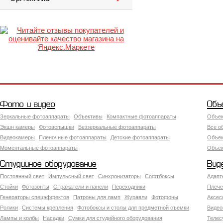
Фото и видео
Объ
Зеркальные фотоаппараты
Объективы
Компактные фотоаппараты
Объек
Экшн камеры
Фотовспышки
Беззеркальные фотоаппараты
Все о
Видеокамеры
Пленочные фотоаппараты
Детские фотоаппараты
Объек
Моментальные фотоаппараты
Объект
Студийное оборудование
Вид
Постоянный свет
Импульсный свет
Синхронизаторы
Софтбоксы
Адапт
Стойки
Фотозонты
Отражатели и панели
Переходники
Плече
Генераторы спецэффектов
Патроны для ламп
Журавли
Фотофоны
Аксес
Ролики
Системы крепления
Фотобоксы и столы для предметной съемки
Видео
Лампы и колбы
Насадки
Сумки для студийного оборудования
Теле