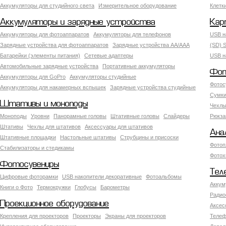
Аккумуляторы для студийного света
Измерительное оборудование
Клетк
Аккумуляторы и зарядные устройства
Кар
Аккумуляторы для фотоаппаратов
Аккумуляторы для телефонов
USB н
Зарядные устройства для фотоаппаратов
Зарядные устройства AA/AAA
(SD) S
Батарейки (элементы питания)
Сетевые адаптеры
USB н
Автомобильные зарядные устройства
Портативные аккумуляторы
Фот
Аккумуляторы для GoPro
Аккумуляторы студийные
Фотос
Аккумуляторы для накамерных вспышек
Зарядные устройства студийные
Сумки
Штативы и моноподы
Чехлы
Моноподы
Уровни
Панорамные головы
Штативные головы
Слайдеры
Рюкза
Штативы
Чехлы для штативов
Аксессуары для штативов
Ана
Штативные площадки
Настольные штативы
Струбцины и присоски
Фотоп
Стабилизаторы и стедикамы
Фотох
Фотосувениры
Тел
Цифровые фоторамки
USB накопители декоративные
Фотоальбомы
Аккум
Книги о Фото
Термокружки
Глобусы
Барометры
Радио
Проекционное оборудование
Аксес
Крепления для проекторов
Проекторы
Экраны для проекторов
Телеф