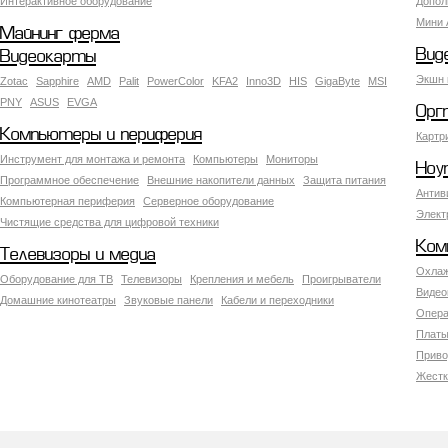
Интерактивное оборудование
Допол
Мини 
Майнинг ферма
Вид
Видеокарты
Экшн 
Zotac
Sapphire
AMD
Palit
PowerColor
KFA2
Inno3D
HIS
GigaByte
MSI
PNY
ASUS
EVGA
Орг
Компьютеры и периферия
Картр
Инструмент для монтажа и ремонта
Компьютеры
Мониторы
Ноу
Программное обеспечение
Внешние накопители данных
Защита питания
Антив
Компьютерная периферия
Серверное оборудование
Элект
Чистящие средства для цифровой техники
Ком
Телевизоры и медиа
Охлаж
Оборудование для ТВ
Телевизоры
Крепления и мебель
Проигрыватели
Видео
Домашние кинотеатры
Звуковые панели
Кабели и переходники
Опера
Платы
Приво
Жестк