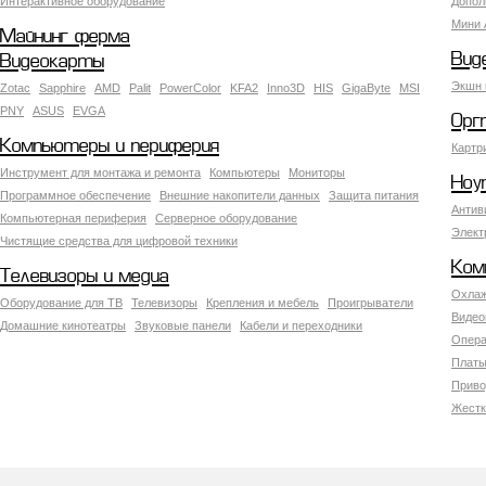
Интерактивное оборудование
Допол
Мини 
Майнинг ферма
Вид
Видеокарты
Экшн 
Zotac
Sapphire
AMD
Palit
PowerColor
KFA2
Inno3D
HIS
GigaByte
MSI
PNY
ASUS
EVGA
Орг
Компьютеры и периферия
Картр
Инструмент для монтажа и ремонта
Компьютеры
Мониторы
Ноу
Программное обеспечение
Внешние накопители данных
Защита питания
Антив
Компьютерная периферия
Серверное оборудование
Элект
Чистящие средства для цифровой техники
Ком
Телевизоры и медиа
Охлаж
Оборудование для ТВ
Телевизоры
Крепления и мебель
Проигрыватели
Видео
Домашние кинотеатры
Звуковые панели
Кабели и переходники
Опера
Платы
Приво
Жестк