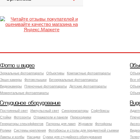
Фото и видео
Объ
Зеркальные фотоаппараты
Объективы
Компактные фотоаппараты
Объек
Экшн камеры
Фотовспышки
Беззеркальные фотоаппараты
Все о
Видеокамеры
Пленочные фотоаппараты
Детские фотоаппараты
Объек
Моментальные фотоаппараты
Объект
Студийное оборудование
Вид
Постоянный свет
Импульсный свет
Синхронизаторы
Софтбоксы
Адапт
Стойки
Фотозонты
Отражатели и панели
Переходники
Плече
Генераторы спецэффектов
Патроны для ламп
Журавли
Фотофоны
Аксес
Ролики
Системы крепления
Фотобоксы и столы для предметной съемки
Видео
Лампы и колбы
Насадки
Сумки для студийного оборудования
Теле