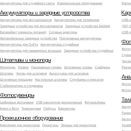
Аккумуляторы для студийного света
Измерительное оборудование
Клетк
Аккумуляторы и зарядные устройства
Кар
Аккумуляторы для фотоаппаратов
Аккумуляторы для телефонов
USB н
Зарядные устройства для фотоаппаратов
Зарядные устройства AA/AAA
(SD) S
Батарейки (элементы питания)
Сетевые адаптеры
USB н
Автомобильные зарядные устройства
Портативные аккумуляторы
Фот
Аккумуляторы для GoPro
Аккумуляторы студийные
Фотос
Аккумуляторы для накамерных вспышек
Зарядные устройства студийные
Сумки
Штативы и моноподы
Чехлы
Моноподы
Уровни
Панорамные головы
Штативные головы
Слайдеры
Рюкза
Штативы
Чехлы для штативов
Аксессуары для штативов
Ана
Штативные площадки
Настольные штативы
Струбцины и присоски
Фотоп
Стабилизаторы и стедикамы
Фотох
Фотосувениры
Тел
Цифровые фоторамки
USB накопители декоративные
Фотоальбомы
Аккум
Книги о Фото
Термокружки
Глобусы
Барометры
Радио
Проекционное оборудование
Аксес
Крепления для проекторов
Проекторы
Экраны для проекторов
Телеф