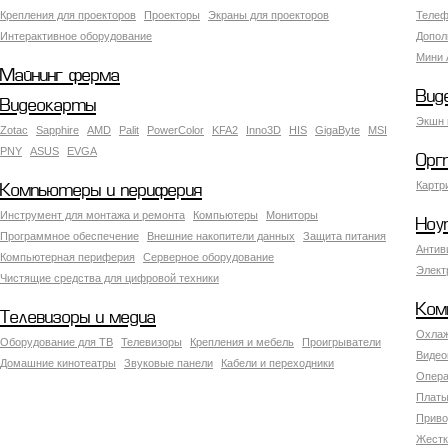
Крепления для проекторов
Проекторы
Экраны для проекторов
Телеф
Интерактивное оборудование
Допол
Мини 
Майнинг ферма
Вид
Видеокарты
Экшн 
Zotac
Sapphire
AMD
Palit
PowerColor
KFA2
Inno3D
HIS
GigaByte
MSI
PNY
ASUS
EVGA
Орг
Картр
Компьютеры и периферия
Инструмент для монтажа и ремонта
Компьютеры
Мониторы
Ноу
Программное обеспечение
Внешние накопители данных
Защита питания
Антив
Компьютерная периферия
Серверное оборудование
Элект
Чистящие средства для цифровой техники
Ком
Телевизоры и медиа
Охлаж
Оборудование для ТВ
Телевизоры
Крепления и мебель
Проигрыватели
Видео
Домашние кинотеатры
Звуковые панели
Кабели и переходники
Опера
Платы
Приво
Жестк