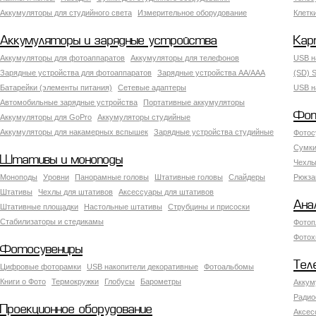
Аккумуляторы для студийного света
Измерительное оборудование
Клетк
Аккумуляторы и зарядные устройства
Кар
Аккумуляторы для фотоаппаратов
Аккумуляторы для телефонов
USB н
Зарядные устройства для фотоаппаратов
Зарядные устройства AA/AAA
(SD) S
Батарейки (элементы питания)
Сетевые адаптеры
USB н
Автомобильные зарядные устройства
Портативные аккумуляторы
Фот
Аккумуляторы для GoPro
Аккумуляторы студийные
Аккумуляторы для накамерных вспышек
Зарядные устройства студийные
Фотос
Сумки
Штативы и моноподы
Чехлы
Моноподы
Уровни
Панорамные головы
Штативные головы
Слайдеры
Рюкза
Штативы
Чехлы для штативов
Аксессуары для штативов
Ана
Штативные площадки
Настольные штативы
Струбцины и присоски
Стабилизаторы и стедикамы
Фотоп
Фотох
Фотосувениры
Тел
Цифровые фоторамки
USB накопители декоративные
Фотоальбомы
Книги о Фото
Термокружки
Глобусы
Барометры
Аккум
Радио
Проекционное оборудование
Аксес