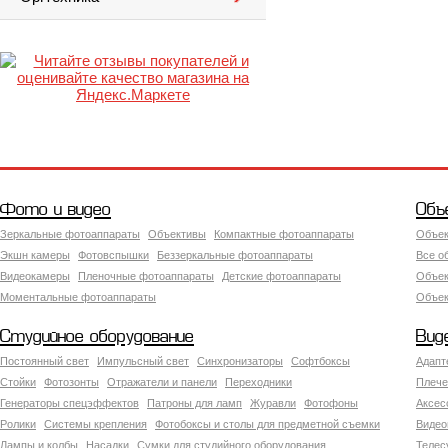
Фото и видео
Объ
Зеркальные фотоаппараты
Объективы
Компактные фотоаппараты
Объек
Экшн камеры
Фотовспышки
Беззеркальные фотоаппараты
Все о
Видеокамеры
Пленочные фотоаппараты
Детские фотоаппараты
Объек
Моментальные фотоаппараты
Объект
Студийное оборудование
Вид
Постоянный свет
Импульсный свет
Синхронизаторы
Софтбоксы
Адапт
Стойки
Фотозонты
Отражатели и панели
Переходники
Плече
Генераторы спецэффектов
Патроны для ламп
Журавли
Фотофоны
Аксес
Ролики
Системы крепления
Фотобоксы и столы для предметной съемки
Видео
Лампы и колбы
Насадки
Сумки для студийного оборудования
Теле