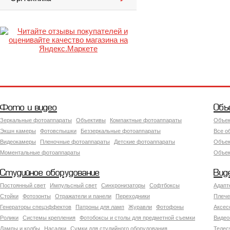
Фото и видео
Объ
Зеркальные фотоаппараты
Объективы
Компактные фотоаппараты
Объек
Экшн камеры
Фотовспышки
Беззеркальные фотоаппараты
Все о
Видеокамеры
Пленочные фотоаппараты
Детские фотоаппараты
Объек
Моментальные фотоаппараты
Объект
Студийное оборудование
Вид
Постоянный свет
Импульсный свет
Синхронизаторы
Софтбоксы
Адапт
Стойки
Фотозонты
Отражатели и панели
Переходники
Плече
Генераторы спецэффектов
Патроны для ламп
Журавли
Фотофоны
Аксес
Ролики
Системы крепления
Фотобоксы и столы для предметной съемки
Видео
Лампы и колбы
Насадки
Сумки для студийного оборудования
Теле