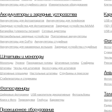
Аккумуляторы для студийного света
Измерительное оборудование
Клетк
Аккумуляторы и зарядные устройства
Кар
Аккумуляторы для фотоаппаратов
Аккумуляторы для телефонов
USB н
Зарядные устройства для фотоаппаратов
Зарядные устройства AA/AAA
(SD) S
Батарейки (элементы питания)
Сетевые адаптеры
USB н
Автомобильные зарядные устройства
Портативные аккумуляторы
Фот
Аккумуляторы для GoPro
Аккумуляторы студийные
Аккумуляторы для накамерных вспышек
Зарядные устройства студийные
Фотос
Сумки
Штативы и моноподы
Чехлы
Моноподы
Уровни
Панорамные головы
Штативные головы
Слайдеры
Рюкза
Штативы
Чехлы для штативов
Аксессуары для штативов
Ана
Штативные площадки
Настольные штативы
Струбцины и присоски
Стабилизаторы и стедикамы
Фотоп
Фотох
Фотосувениры
Тел
Цифровые фоторамки
USB накопители декоративные
Фотоальбомы
Книги о Фото
Термокружки
Глобусы
Барометры
Аккум
Радио
Проекционное оборудование
Аксес