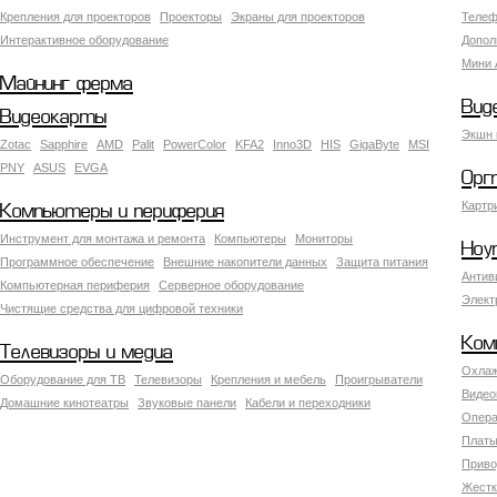
Крепления для проекторов
Проекторы
Экраны для проекторов
Телеф
Интерактивное оборудование
Допол
Мини 
Майнинг ферма
Вид
Видеокарты
Экшн 
Zotac
Sapphire
AMD
Palit
PowerColor
KFA2
Inno3D
HIS
GigaByte
MSI
PNY
ASUS
EVGA
Орг
Картр
Компьютеры и периферия
Инструмент для монтажа и ремонта
Компьютеры
Мониторы
Ноу
Программное обеспечение
Внешние накопители данных
Защита питания
Антив
Компьютерная периферия
Серверное оборудование
Элект
Чистящие средства для цифровой техники
Ком
Телевизоры и медиа
Охлаж
Оборудование для ТВ
Телевизоры
Крепления и мебель
Проигрыватели
Видео
Домашние кинотеатры
Звуковые панели
Кабели и переходники
Опера
Платы
Приво
Жестк