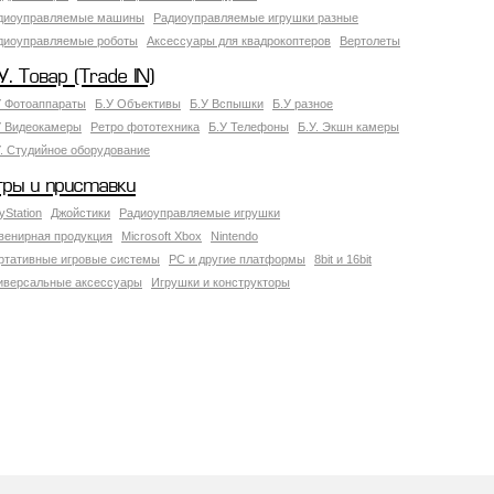
диоуправляемые машины
Радиоуправляемые игрушки разные
диоуправляемые роботы
Аксессуары для квадрокоптеров
Вертолеты
У. Товар (Trade IN)
У Фотоаппараты
Б.У Объективы
Б.У Вспышки
Б.У разное
У Видеокамеры
Ретро фототехника
Б.У Телефоны
Б.У. Экшн камеры
У. Студийное оборудование
гры и приставки
yStation
Джойстики
Радиоуправляемые игрушки
венирная продукция
Microsoft Xbox
Nintendo
ртативные игровые системы
PC и другие платформы
8bit и 16bit
иверсальные аксессуары
Игрушки и конструкторы