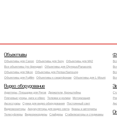
Объективы
Ф
Объективы для Canon
Объективы для Sony
Объективы для M42
Вс
Все объективы (по брендам)
Объективы для Olympus/Panasonic
Вс
Объективы для Nikon
Объективы для Pentax/Samsung
Вс
Объективы для Fujifilm
Объективы к смартфонам
Объективы для L-Mount
Вс
Видео оборудование
З
Адаптеры, Площадки для Ригов
Держатели, Кронштейны
Ст
Плечевые упоры, риги и обвес
Тележки и ролики
Моторизация
Ре
Аксессуары
Сумки для видео оборудования
Постоянный свет
Ак
Видеомониторы
Аккумуляторы для видео света
Краны и автогрипы
О
Телесуфлеры
Видеорекордеры
Слайдеры
Стабилизаторы и стедикамы