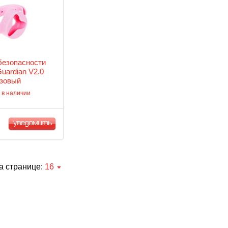
безопасности
uardian V2.0
зовый
 в наличии
уведомить
а странице:
16