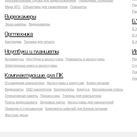
Дополнительные трубки для радиотелефонов
Проводные телефоны
Ра
Мини АТС
Объективы для смартфонов
Планшеты
Ра
Видеокамеры
Б.
Экшн камеры
Видеокамеры
Б.
Оргтехника
Б.
Картриджи
Техника для печати
Б.
Ноутбуки и планшеты
И
Антивирусы
Ноутбуки и аксессуары
Планшеты и аксессуары
Pla
Электронные книги и аксессуары
Су
По
Комплектующие для ПК
Ун
Охлаждение компьютера
Аксессуары к корпусам
Блоки питания
Видеокарты
SSD накопители
Контроллеры
Корпуса
Материнские платы
Оперативная память
Процессоры
Тюнеры для компьютера
Платы видеозахвата
Звуковые карты
Аксессуары для накопителей
Приводы и считыватели
Комплекты кабелей для блоков питания
Жесткие диски