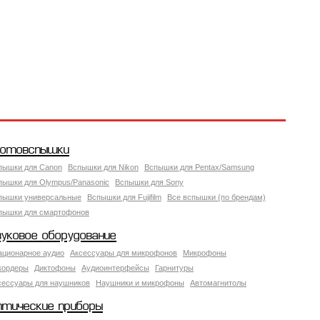
отовспышки
пышки для Canon
Вспышки для Nikon
Вспышки для Pentax/Samsung
пышки для Olympus/Panasonic
Вспышки для Sony
пышки универсальные
Вспышки для Fujifilm
Все вспышки (по брендам)
пышки для смартофонов
вуковое оборудование
ационарное аудио
Аксессуары для микрофонов
Микрофоны
кордеры
Диктофоны
Аудиоинтерфейсы
Гарнитуры
сессуары для наушников
Наушники и микрофоны
Автомагнитолы
птические приборы