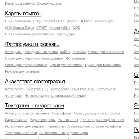
Ми
Клетки для съёмки
Видеомикшеры
Пр
Карты памяти
Ак
USB накопители
(CF) Compact Flash
(Micro SD) Micro Secure Digital
Мо
(SD) Secure Digital
CFAST
Memory Stick
XQD
А
USB накопители декоративные
Картридеры
Ак
Фотосумки и рюкзаки
Ак
Фотосумки
Разгрузочные ремни
Кейсы
Рюкзаки
Чехлы для объективов
Ак
Сумки для студийного оборудования
Фотожилеты
Ак
Чехлы для фотоаппаратов
Сумки для штативов
Сумки для телескопов
Ак
Рюкзаки для коптеров
С
Аналоговая фотография
Пн
Фотопленка 35мм (тип 135)
Фотопленка 60мм (тип 120)
Фотобумага
Хо
Фотохимия
Фотопленка для моментальной печати
На
Телефоны и смарт-часы
Э
Аккумуляторы портативные
Смартфоны
Аксессуары для смартфонов
Ги
Радиостанции
Радиотелефоны
Умные часы
Для зарядки и подключения
Мо
Аксессуары для защиты и переноски
Стационарные сотовые телефоны
Р
Телефонные кабели
Автомобильные радиостанции
Кв