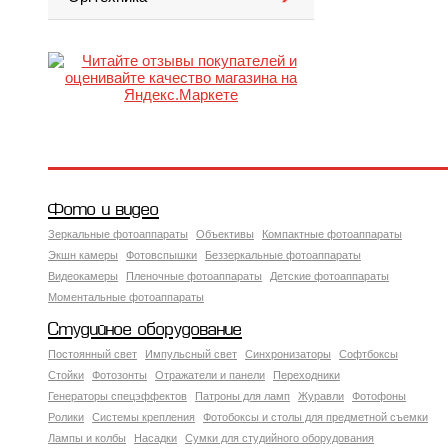
Фото и видео
Зеркальные фотоаппараты
Объективы
Компактные фотоаппараты
Экшн камеры
Фотовспышки
Беззеркальные фотоаппараты
Видеокамеры
Пленочные фотоаппараты
Детские фотоаппараты
Моментальные фотоаппараты
Студийное оборудование
Постоянный свет
Импульсный свет
Синхронизаторы
Софтбоксы
Стойки
Фотозонты
Отражатели и панели
Переходники
Генераторы спецэффектов
Патроны для ламп
Журавли
Фотофоны
Ролики
Системы крепления
Фотобоксы и столы для предметной съемки
Лампы и колбы
Насадки
Сумки для студийного оборудования