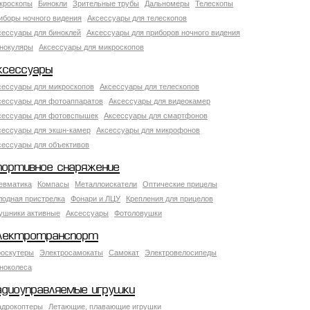
кроскопы
Бинокли
Зрительные трубы
Дальномеры
Телескопы
иборы ночного видения
Аксессуары для телескопов
сессуары для биноклей
Аксессуары для приборов ночного видения
нокуляры
Аксессуары для микроскопов
ксессуары
сессуары для микроскопов
Аксессуары для телескопов
сессуары для фотоаппаратов
Аксессуары для видеокамер
сессуары для фотовспышек
Аксессуары для смартфонов
сессуары для экшн-камер
Аксессуары для микрофонов
сессуары для объективов
портивное снаряжение
евматика
Компасы
Металлоискатели
Оптические прицелы
лодная пристрелка
Фонари и ЛЦУ
Крепления для прицелов
ушники активные
Аксессуары
Фотоловушки
лектротранспорт
роскутеры
Электросамокаты
Самокат
Электровелосипеды
ноколеса
адиоуправляемые игрушки
адрокоптеры
Летающие, плавающие игрушки