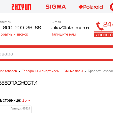
елефон
E-mail
8-800-200-36-86
zakaz@foto-man.ru
братный звонок
Напишите нам
лог товаров
Телефоны и смарт-часы
Умные часы
Браслет безопа
БЕЗОПАСНОСТИ
а странице:
16
Артикул: 45514