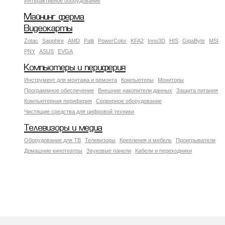
Интерактивное оборудование
Майнинг ферма
Видеокарты
Zotac
Sapphire
AMD
Palit
PowerColor
KFA2
Inno3D
HIS
GigaByte
MSI
PNY
ASUS
EVGA
Компьютеры и периферия
Инструмент для монтажа и ремонта
Компьютеры
Мониторы
Программное обеспечение
Внешние накопители данных
Защита питания
Компьютерная периферия
Серверное оборудование
Чистящие средства для цифровой техники
Телевизоры и медиа
Оборудование для ТВ
Телевизоры
Крепления и мебель
Проигрыватели
Домашние кинотеатры
Звуковые панели
Кабели и переходники