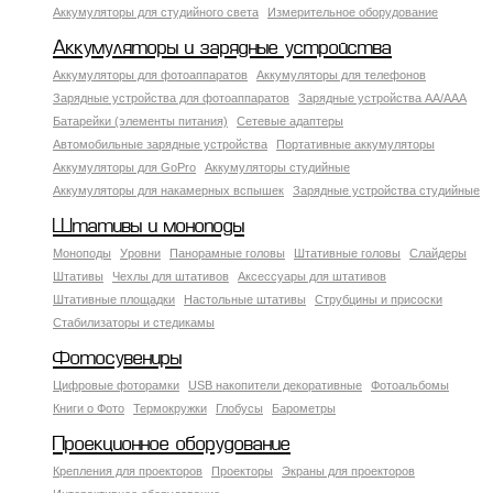
Аккумуляторы для студийного света
Измерительное оборудование
Аккумуляторы и зарядные устройства
Аккумуляторы для фотоаппаратов
Аккумуляторы для телефонов
Зарядные устройства для фотоаппаратов
Зарядные устройства AA/AAA
Батарейки (элементы питания)
Сетевые адаптеры
Автомобильные зарядные устройства
Портативные аккумуляторы
Аккумуляторы для GoPro
Аккумуляторы студийные
Аккумуляторы для накамерных вспышек
Зарядные устройства студийные
Штативы и моноподы
Моноподы
Уровни
Панорамные головы
Штативные головы
Слайдеры
Штативы
Чехлы для штативов
Аксессуары для штативов
Штативные площадки
Настольные штативы
Струбцины и присоски
Стабилизаторы и стедикамы
Фотосувениры
Цифровые фоторамки
USB накопители декоративные
Фотоальбомы
Книги о Фото
Термокружки
Глобусы
Барометры
Проекционное оборудование
Крепления для проекторов
Проекторы
Экраны для проекторов