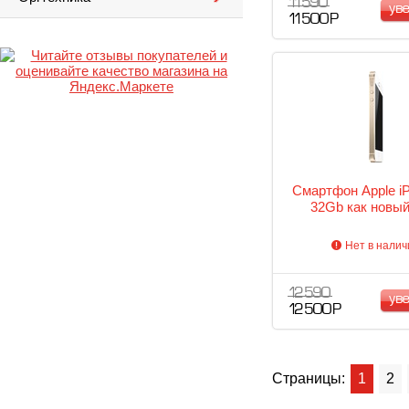
11 590
ув
11 500 Р
Смартфон Apple i
32Gb как новый
Нет в налич
12 590
ув
12 500 Р
Страницы:
1
2