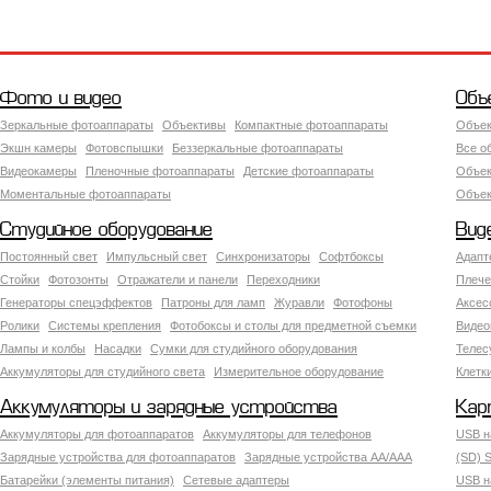
Фото и видео
Объ
Зеркальные фотоаппараты
Объективы
Компактные фотоаппараты
Объек
Экшн камеры
Фотовспышки
Беззеркальные фотоаппараты
Все о
Видеокамеры
Пленочные фотоаппараты
Детские фотоаппараты
Объек
Моментальные фотоаппараты
Объект
Студийное оборудование
Вид
Постоянный свет
Импульсный свет
Синхронизаторы
Софтбоксы
Адапт
Стойки
Фотозонты
Отражатели и панели
Переходники
Плече
Генераторы спецэффектов
Патроны для ламп
Журавли
Фотофоны
Аксес
Ролики
Системы крепления
Фотобоксы и столы для предметной съемки
Видео
Лампы и колбы
Насадки
Сумки для студийного оборудования
Теле
Аккумуляторы для студийного света
Измерительное оборудование
Клетк
Аккумуляторы и зарядные устройства
Кар
Аккумуляторы для фотоаппаратов
Аккумуляторы для телефонов
USB н
Зарядные устройства для фотоаппаратов
Зарядные устройства AA/AAA
(SD) S
Батарейки (элементы питания)
Сетевые адаптеры
USB н