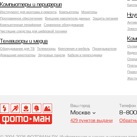
Компьютеры и периферия
Картр
Инструмент для монтажа и ремонта
Компьютеры
Мониторы
Ноу
Программное обеспечение
Внешние накопители данных
Защита питания
Антив
Компьютерная периферия
Серверное оборудование
Элект
Чистящие средства для цифровой техники
Ком
Телевизоры и медиа
Охлаж
Оборудование для ТВ
Телевизоры
Крепления и мебель
Проигрыватели
Видео
Домашние кинотеатры
Звуковые панели
Кабели и переходники
Опера
Платы
Приво
Жестк
Ваш город
Телефон
Москва
8-800
429 пунктов выдачи
Обратны
© 2004-2026 ФОТОМАН.РУ. Информация о ценах и наличии товар