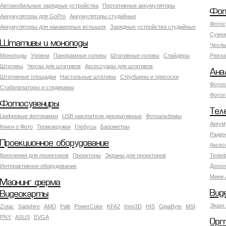
Автомобильные зарядные устройства
Портативные аккумуляторы
Фот
Аккумуляторы для GoPro
Аккумуляторы студийные
Фотос
Аккумуляторы для накамерных вспышек
Зарядные устройства студийные
Сумки
Штативы и моноподы
Чехлы
Моноподы
Уровни
Панорамные головы
Штативные головы
Слайдеры
Рюкза
Штативы
Чехлы для штативов
Аксессуары для штативов
Ана
Штативные площадки
Настольные штативы
Струбцины и присоски
Фотоп
Стабилизаторы и стедикамы
Фотох
Фотосувениры
Тел
Цифровые фоторамки
USB накопители декоративные
Фотоальбомы
Аккум
Книги о Фото
Термокружки
Глобусы
Барометры
Радио
Проекционное оборудование
Аксес
Крепления для проекторов
Проекторы
Экраны для проекторов
Телеф
Интерактивное оборудование
Допол
Мини 
Майнинг ферма
Вид
Видеокарты
Экшн 
Zotac
Sapphire
AMD
Palit
PowerColor
KFA2
Inno3D
HIS
GigaByte
MSI
PNY
ASUS
EVGA
Орг