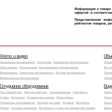
Информация о товаре м
офертой в соответстви
Представленная инфо
рейтингом товаров, р
Фото и видео
Объ
Зеркальные фотоаппараты
Объективы
Компактные фотоаппараты
Объек
Экшн камеры
Фотовспышки
Беззеркальные фотоаппараты
Все о
Видеокамеры
Пленочные фотоаппараты
Детские фотоаппараты
Объек
Моментальные фотоаппараты
Объект
Студийное оборудование
Вид
Постоянный свет
Импульсный свет
Синхронизаторы
Софтбоксы
Адапт
Стойки
Фотозонты
Отражатели и панели
Переходники
Плече
Генераторы спецэффектов
Патроны для ламп
Журавли
Фотофоны
Аксес
Ролики
Системы крепления
Фотобоксы и столы для предметной съемки
Видео