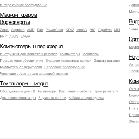
Интерактивное оборудование
Допол
Мини 
Майнинг ферма
Вид
Видеокарты
Экшн 
Zotac
Sapphire
AMD
Palit
PowerColor
KFA2
Inno3D
HIS
GigaByte
MSI
PNY
ASUS
EVGA
Орг
Компьютеры и периферия
Картр
Инструмент для монтажа и ремонта
Компьютеры
Мониторы
Ноу
Программное обеспечение
Внешние накопители данных
Защита питания
Антив
Компьютерная периферия
Серверное оборудование
Элект
Чистящие средства для цифровой техники
Ком
Телевизоры и медиа
Охлаж
Оборудование для ТВ
Телевизоры
Крепления и мебель
Проигрыватели
Видео
Домашние кинотеатры
Звуковые панели
Кабели и переходники
Опера
Платы
Приво
Жестк