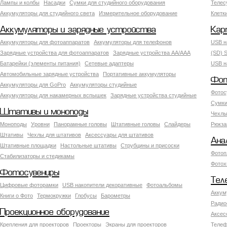
Лампы и колбы
Насадки
Сумки для студийного оборудования
Теле
Аккумуляторы для студийного света
Измерительное оборудование
Клетк
Аккумуляторы и зарядные устройства
Кар
Аккумуляторы для фотоаппаратов
Аккумуляторы для телефонов
USB н
Зарядные устройства для фотоаппаратов
Зарядные устройства AA/AAA
(SD) S
Батарейки (элементы питания)
Сетевые адаптеры
USB н
Автомобильные зарядные устройства
Портативные аккумуляторы
Фот
Аккумуляторы для GoPro
Аккумуляторы студийные
Фотос
Аккумуляторы для накамерных вспышек
Зарядные устройства студийные
Сумки
Штативы и моноподы
Чехлы
Моноподы
Уровни
Панорамные головы
Штативные головы
Слайдеры
Рюкза
Штативы
Чехлы для штативов
Аксессуары для штативов
Ана
Штативные площадки
Настольные штативы
Струбцины и присоски
Фотоп
Стабилизаторы и стедикамы
Фотох
Фотосувениры
Тел
Цифровые фоторамки
USB накопители декоративные
Фотоальбомы
Аккум
Книги о Фото
Термокружки
Глобусы
Барометры
Радио
Проекционное оборудование
Аксес
Крепления для проекторов
Проекторы
Экраны для проекторов
Телеф