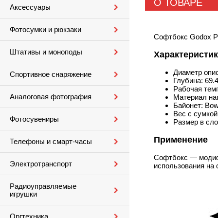
О ТОВАРЕ
Аксессуары
Фотосумки и рюкзаки
Софтбокс Godox P
Штативы и моноподы
Характеристи
Диаметр опи
Спортивное снаряжение
Глубина: 69.
Рабочая тем
Аналоговая фотография
Материал на
Байонет: Bo
Вес с сумкой:
Фотосувениры
Размер в сло
Применение
Телефоны и смарт-часы
Софтбокс — модифи
Электротранспорт
использования на 
Радиоуправляемые
игрушки
Оргтехника