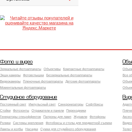
Фото и видео
Объ
Зеркальные фотоаппараты
Объективы
Компактные фотоаппараты
Объек
Экшн камеры
Фотовспышки
Беззеркальные фотоаппараты
Все о
Видеокамеры
Пленочные фотоаппараты
Детские фотоаппараты
Объек
Моментальные фотоаппараты
Объект
Студийное оборудование
Вид
Постоянный свет
Импульсный свет
Синхронизаторы
Софтбоксы
Адапт
Стойки
Фотозонты
Отражатели и панели
Переходники
Плече
Генераторы спецэффектов
Патроны для ламп
Журавли
Фотофоны
Аксес
Ролики
Системы крепления
Фотобоксы и столы для предметной съемки
Видео
Лампы и колбы
Насадки
Сумки для студийного оборудования
Теле