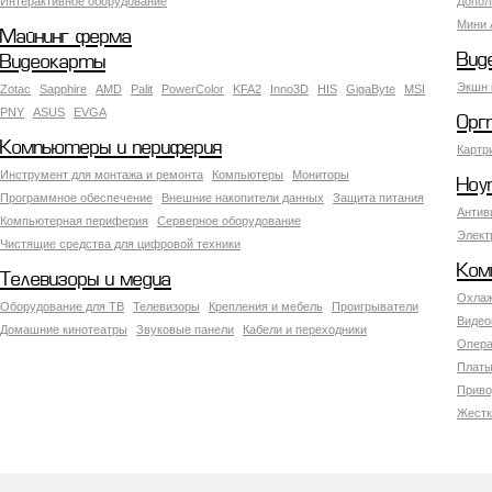
Интерактивное оборудование
Допол
Мини 
Майнинг ферма
Вид
Видеокарты
Экшн 
Zotac
Sapphire
AMD
Palit
PowerColor
KFA2
Inno3D
HIS
GigaByte
MSI
PNY
ASUS
EVGA
Орг
Компьютеры и периферия
Картр
Инструмент для монтажа и ремонта
Компьютеры
Мониторы
Ноу
Программное обеспечение
Внешние накопители данных
Защита питания
Антив
Компьютерная периферия
Серверное оборудование
Элект
Чистящие средства для цифровой техники
Ком
Телевизоры и медиа
Охлаж
Оборудование для ТВ
Телевизоры
Крепления и мебель
Проигрыватели
Видео
Домашние кинотеатры
Звуковые панели
Кабели и переходники
Опера
Платы
Приво
Жестк