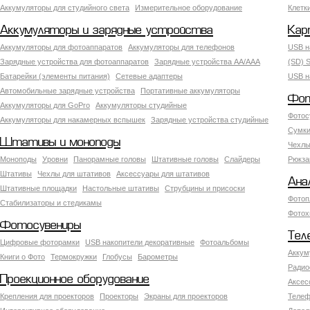
Аккумуляторы для студийного света
Измерительное оборудование
Клетк
Аккумуляторы и зарядные устройства
Кар
Аккумуляторы для фотоаппаратов
Аккумуляторы для телефонов
USB н
Зарядные устройства для фотоаппаратов
Зарядные устройства AA/AAA
(SD) S
Батарейки (элементы питания)
Сетевые адаптеры
USB н
Автомобильные зарядные устройства
Портативные аккумуляторы
Фот
Аккумуляторы для GoPro
Аккумуляторы студийные
Фотос
Аккумуляторы для накамерных вспышек
Зарядные устройства студийные
Сумки
Штативы и моноподы
Чехлы
Моноподы
Уровни
Панорамные головы
Штативные головы
Слайдеры
Рюкза
Штативы
Чехлы для штативов
Аксессуары для штативов
Ана
Штативные площадки
Настольные штативы
Струбцины и присоски
Фотоп
Стабилизаторы и стедикамы
Фотох
Фотосувениры
Тел
Цифровые фоторамки
USB накопители декоративные
Фотоальбомы
Аккум
Книги о Фото
Термокружки
Глобусы
Барометры
Радио
Проекционное оборудование
Аксес
Крепления для проекторов
Проекторы
Экраны для проекторов
Телеф