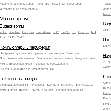
Крепления для проекторов
Проекторы
Экраны для проекторов
Телеф
Интерактивное оборудование
Допол
Мини 
Майнинг ферма
Вид
Видеокарты
Экшн 
Zotac
Sapphire
AMD
Palit
PowerColor
KFA2
Inno3D
HIS
GigaByte
MSI
PNY
ASUS
EVGA
Орг
Картр
Компьютеры и периферия
Инструмент для монтажа и ремонта
Компьютеры
Мониторы
Ноу
Программное обеспечение
Внешние накопители данных
Защита питания
Антив
Компьютерная периферия
Серверное оборудование
Элект
Чистящие средства для цифровой техники
Ком
Телевизоры и медиа
Охлаж
Оборудование для ТВ
Телевизоры
Крепления и мебель
Проигрыватели
Видео
Домашние кинотеатры
Звуковые панели
Кабели и переходники
Опера
Платы
Приво
Жестк