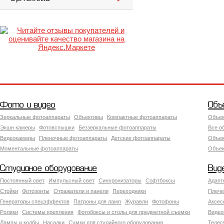
Фото и видео
Объ
Зеркальные фотоаппараты
Объективы
Компактные фотоаппараты
Объек
Экшн камеры
Фотовспышки
Беззеркальные фотоаппараты
Все о
Видеокамеры
Пленочные фотоаппараты
Детские фотоаппараты
Объек
Моментальные фотоаппараты
Объект
Студийное оборудование
Вид
Постоянный свет
Импульсный свет
Синхронизаторы
Софтбоксы
Адапт
Стойки
Фотозонты
Отражатели и панели
Переходники
Плече
Генераторы спецэффектов
Патроны для ламп
Журавли
Фотофоны
Аксес
Ролики
Системы крепления
Фотобоксы и столы для предметной съемки
Видео
Лампы и колбы
Насадки
Сумки для студийного оборудования
Теле