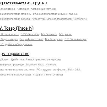
адиоуправляемые игрушки
адрокоптеры
Летающие, плавающие игрушки
диоуправляемые машины
Радиоуправляемые игрушки разные
диоуправляемые роботы
Аксессуары для квадрокоптеров
Вертолеты
У. Товар (Trade IN)
У Фотоаппараты
Б.У Объективы
Б.У Вспышки
Б.У разное
У Видеокамеры
Ретро фототехника
Б.У Телефоны
Б.У. Экшн камеры
У. Студийное оборудование
гры и приставки
yStation
Джойстики
Радиоуправляемые игрушки
венирная продукция
Microsoft Xbox
Nintendo
ртативные игровые системы
PC и другие платформы
8bit и 16bit
иверсальные аксессуары
Игрушки и конструкторы