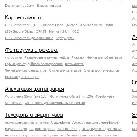
Клетки для съёмки
Видеомикшеры
Ми
Пр
Карты памяти
Ак
USB накопители
(CF) Compact Flash
(Micro SD) Micro Secure Digital
Мо
(SD) Secure Digital
CFAST
Memory Stick
XQD
А
USB накопители декоративные
Картридеры
Ак
Фотосумки и рюкзаки
Ак
Фотосумки
Разгрузочные ремни
Кейсы
Рюкзаки
Чехлы для объективов
Ак
Сумки для студийного оборудования
Фотожилеты
Ак
Чехлы для фотоаппаратов
Сумки для штативов
Сумки для телескопов
Ак
Рюкзаки для коптеров
С
Аналоговая фотография
Пн
Фотопленка 35мм (тип 135)
Фотопленка 60мм (тип 120)
Фотобумага
Хо
Фотохимия
Фотопленка для моментальной печати
На
Телефоны и смарт-часы
Э
Аккумуляторы портативные
Смартфоны
Аксессуары для смартфонов
Ги
Радиостанции
Радиотелефоны
Умные часы
Для зарядки и подключения
Мо
Аксессуары для защиты и переноски
Стационарные сотовые телефоны