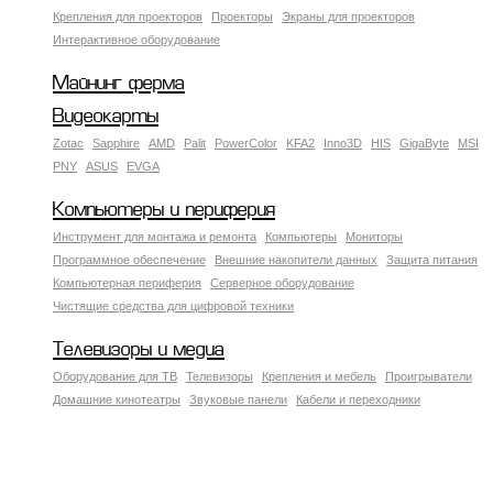
Крепления для проекторов
Проекторы
Экраны для проекторов
Интерактивное оборудование
Майнинг ферма
Видеокарты
Zotac
Sapphire
AMD
Palit
PowerColor
KFA2
Inno3D
HIS
GigaByte
MSI
PNY
ASUS
EVGA
Компьютеры и периферия
Инструмент для монтажа и ремонта
Компьютеры
Мониторы
Программное обеспечение
Внешние накопители данных
Защита питания
Компьютерная периферия
Серверное оборудование
Чистящие средства для цифровой техники
Телевизоры и медиа
Оборудование для ТВ
Телевизоры
Крепления и мебель
Проигрыватели
Домашние кинотеатры
Звуковые панели
Кабели и переходники