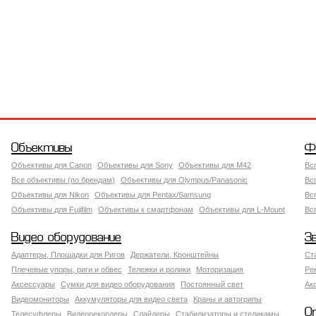
Объективы
Ф
Объективы для Canon
Объективы для Sony
Объективы для M42
Вс
Все объективы (по брендам)
Объективы для Olympus/Panasonic
Вс
Объективы для Nikon
Объективы для Pentax/Samsung
Вс
Объективы для Fujifilm
Объективы к смартфонам
Объективы для L-Mount
Вс
Видео оборудование
З
Адаптеры, Площадки для Ригов
Держатели, Кронштейны
Ст
Плечевые упоры, риги и обвес
Тележки и ролики
Моторизация
Ре
Аксессуары
Сумки для видео оборудования
Постоянный свет
Ак
Видеомониторы
Аккумуляторы для видео света
Краны и автогрипы
О
Телесуфлеры
Видеорекордеры
Слайдеры
Стабилизаторы и стедикамы