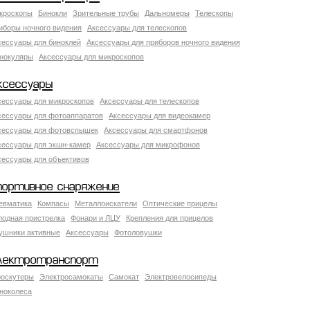
кроскопы
Бинокли
Зрительные трубы
Дальномеры
Телескопы
иборы ночного видения
Аксессуары для телескопов
сессуары для биноклей
Аксессуары для приборов ночного видения
нокуляры
Аксессуары для микроскопов
ксессуары
сессуары для микроскопов
Аксессуары для телескопов
сессуары для фотоаппаратов
Аксессуары для видеокамер
сессуары для фотовспышек
Аксессуары для смартфонов
сессуары для экшн-камер
Аксессуары для микрофонов
сессуары для объективов
портивное снаряжение
евматика
Компасы
Металлоискатели
Оптические прицелы
лодная пристрелка
Фонари и ЛЦУ
Крепления для прицелов
ушники активные
Аксессуары
Фотоловушки
лектротранспорт
роскутеры
Электросамокаты
Самокат
Электровелосипеды
ноколеса