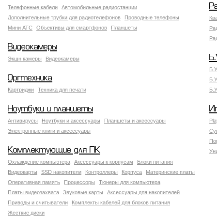
Р
Телефонные кабели
Автомобильные радиостанции
Дополнительные трубки для радиотелефонов
Проводные телефоны
Кв
Мини АТС
Объективы для смартфонов
Планшеты
Ра
Ра
Видеокамеры
Б.
Экшн камеры
Видеокамеры
Б.
Оргтехника
Б.
Картриджи
Техника для печати
Б.
Ноутбуки и планшеты
И
Антивирусы
Ноутбуки и аксессуары
Планшеты и аксессуары
Pla
Электронные книги и аксессуары
Су
По
Комплектующие для ПК
Ун
Охлаждение компьютера
Аксессуары к корпусам
Блоки питания
Видеокарты
SSD накопители
Контроллеры
Корпуса
Материнские платы
Оперативная память
Процессоры
Тюнеры для компьютера
Платы видеозахвата
Звуковые карты
Аксессуары для накопителей
Приводы и считыватели
Комплекты кабелей для блоков питания
Жесткие диски