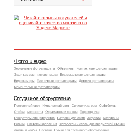
Фото и видео
Зеркальные фотоаппараты
Объективы
Компактные фотоаппараты
Экшн камеры
Фотовспышки
Беззеркальные фотоаппараты
Видеокамеры
Пленочные фотоаппараты
Детские фотоаппараты
Моментальные фотоаппараты
Студийное оборудование
Постоянный свет
Импульсный свет
Синхронизаторы
Софтбоксы
Стойки
Фотозонты
Отражатели и панели
Переходники
Генераторы спецэффектов
Патроны для ламп
Журавли
Фотофоны
Ролики
Системы крепления
Фотобоксы и столы для предметной съемки
Лампы и колбы
Насадки
Сумки для студийного оборудования