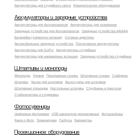
Аккумуляторы для студийного света
Измерительное оборудование
Аккумуляторы и зарядные устройства
Аккумуляторы для фотоаппаратов
Аккумуляторы для телефонов
Зарядные устройства для фотоаппаратов
Зарядные устройства AA/AAA
Батарейки (элементы питания)
Сетевые адаптеры
Автомобильные зарядные устройства
Портативные аккумуляторы
Аккумуляторы для GoPro
Аккумуляторы студийные
Аккумуляторы для накамерных вспышек
Зарядные устройства студийные
Штативы и моноподы
Моноподы
Уровни
Панорамные головы
Штативные головы
Слайдеры
Штативы
Чехлы для штативов
Аксессуары для штативов
Штативные площадки
Настольные штативы
Струбцины и присоски
Стабилизаторы и стедикамы
Фотосувениры
Цифровые фоторамки
USB накопители декоративные
Фотоальбомы
Книги о Фото
Термокружки
Глобусы
Барометры
Проекционное оборудование