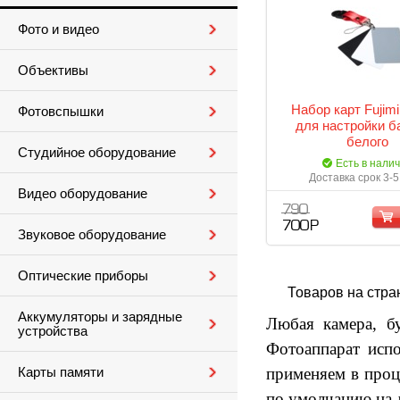
Фото и видео
Объективы
Набор карт Fujim
Фотовспышки
для настройки б
белого
Студийное оборудование
Есть в нали
Доставка срок 3-5
Видео оборудование
790
700 Р
Звуковое оборудование
Оптические приборы
Товаров на стра
Аккумуляторы и зарядные
Любая камера, б
устройства
Фотоаппарат испо
применяем в проц
Карты памяти
по умолчанию на 