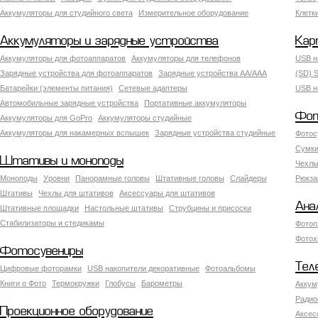
Аккумуляторы для студийного света
Измерительное оборудование
Клетк
Аккумуляторы и зарядные устройства
Кар
Аккумуляторы для фотоаппаратов
Аккумуляторы для телефонов
USB н
Зарядные устройства для фотоаппаратов
Зарядные устройства AA/AAA
(SD) S
Батарейки (элементы питания)
Сетевые адаптеры
USB н
Автомобильные зарядные устройства
Портативные аккумуляторы
Фот
Аккумуляторы для GoPro
Аккумуляторы студийные
Аккумуляторы для накамерных вспышек
Зарядные устройства студийные
Фотос
Сумки
Штативы и моноподы
Чехлы
Моноподы
Уровни
Панорамные головы
Штативные головы
Слайдеры
Рюкза
Штативы
Чехлы для штативов
Аксессуары для штативов
Ана
Штативные площадки
Настольные штативы
Струбцины и присоски
Стабилизаторы и стедикамы
Фотоп
Фотох
Фотосувениры
Тел
Цифровые фоторамки
USB накопители декоративные
Фотоальбомы
Книги о Фото
Термокружки
Глобусы
Барометры
Аккум
Радио
Проекционное оборудование
Аксес