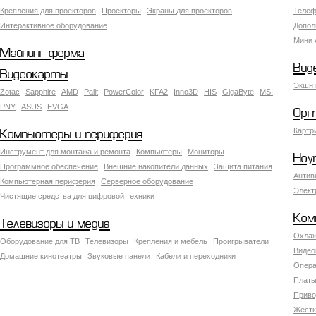
Крепления для проекторов
Проекторы
Экраны для проекторов
Телеф
Интерактивное оборудование
Допол
Мини 
Майнинг ферма
Вид
Видеокарты
Экшн 
Zotac
Sapphire
AMD
Palit
PowerColor
KFA2
Inno3D
HIS
GigaByte
MSI
PNY
ASUS
EVGA
Орг
Картр
Компьютеры и периферия
Инструмент для монтажа и ремонта
Компьютеры
Мониторы
Ноу
Программное обеспечение
Внешние накопители данных
Защита питания
Антив
Компьютерная периферия
Серверное оборудование
Элект
Чистящие средства для цифровой техники
Ком
Телевизоры и медиа
Охлаж
Оборудование для ТВ
Телевизоры
Крепления и мебель
Проигрыватели
Видео
Домашние кинотеатры
Звуковые панели
Кабели и переходники
Опера
Платы
Приво
Жестк