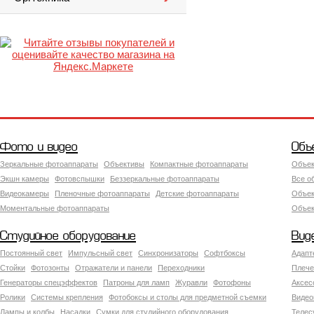
Фото и видео
Объ
Зеркальные фотоаппараты
Объективы
Компактные фотоаппараты
Объек
Экшн камеры
Фотовспышки
Беззеркальные фотоаппараты
Все о
Видеокамеры
Пленочные фотоаппараты
Детские фотоаппараты
Объек
Моментальные фотоаппараты
Объект
Студийное оборудование
Вид
Постоянный свет
Импульсный свет
Синхронизаторы
Софтбоксы
Адапт
Стойки
Фотозонты
Отражатели и панели
Переходники
Плече
Генераторы спецэффектов
Патроны для ламп
Журавли
Фотофоны
Аксес
Ролики
Системы крепления
Фотобоксы и столы для предметной съемки
Видео
Лампы и колбы
Насадки
Сумки для студийного оборудования
Теле