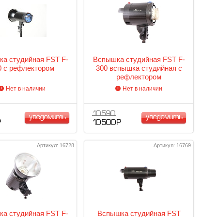
а студийная FST F-
Вспышка студийная FST F-
0 с рефлектором
300 вспышка студийная с
рефлектором
Нет в наличии
Нет в наличии
10 590
уведомить
уведомить
Р
10 500 Р
Артикул: 16728
Артикул: 16769
а студийная FST F-
Вспышка студийная FST