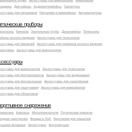
ационарное аудио
Аксессуары для микрофонов
Микрофоны
кордеры
Диктофоны
Аудиоинтерфейсы
Гарнитуры
сессуары для наушников
Наушники и микрофоны
Автомагнитолы
птические приборы
кроскопы
Бинокли
Зрительные трубы
Дальномеры
Телескопы
иборы ночного видения
Аксессуары для телескопов
сессуары для биноклей
Аксессуары для приборов ночного видения
нокуляры
Аксессуары для микроскопов
ксессуары
сессуары для микроскопов
Аксессуары для телескопов
сессуары для фотоаппаратов
Аксессуары для видеокамер
сессуары для фотовспышек
Аксессуары для смартфонов
сессуары для экшн-камер
Аксессуары для микрофонов
сессуары для объективов
портивное снаряжение
евматика
Компасы
Металлоискатели
Оптические прицелы
лодная пристрелка
Фонари и ЛЦУ
Крепления для прицелов
ушники активные
Аксессуары
Фотоловушки