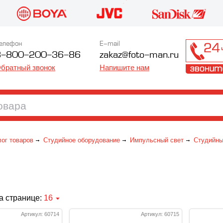
елефон
E-mail
8-800-200-36-86
zakaz@foto-man.ru
братный звонок
Напишите нам
лог товаров
Студийное оборудование
Импульсный свет
Студийны
а странице:
16
Артикул: 60714
Артикул: 60715