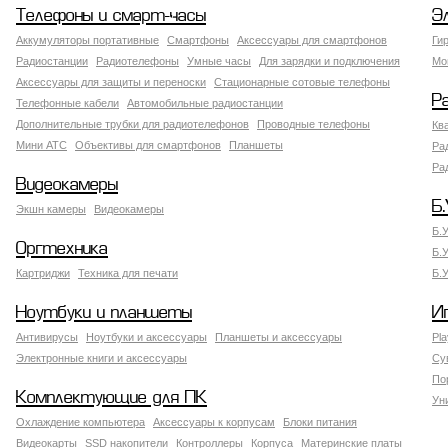
Телефоны и смарт-часы
Э
Аккумуляторы портативные
Смартфоны
Аксессуары для смартфонов
Ги
Радиостанции
Радиотелефоны
Умные часы
Для зарядки и подключения
Мо
Аксессуары для защиты и переноски
Стационарные сотовые телефоны
Р
Телефонные кабели
Автомобильные радиостанции
Дополнительные трубки для радиотелефонов
Проводные телефоны
Кв
Мини АТС
Объективы для смартфонов
Планшеты
Ра
Ра
Видеокамеры
Б.
Экшн камеры
Видеокамеры
Б.
Оргтехника
Б.
Картриджи
Техника для печати
Б.
Ноутбуки и планшеты
И
Антивирусы
Ноутбуки и аксессуары
Планшеты и аксессуары
Pla
Электронные книги и аксессуары
Су
По
Комплектующие для ПК
Ун
Охлаждение компьютера
Аксессуары к корпусам
Блоки питания
Видеокарты
SSD накопители
Контроллеры
Корпуса
Материнские платы