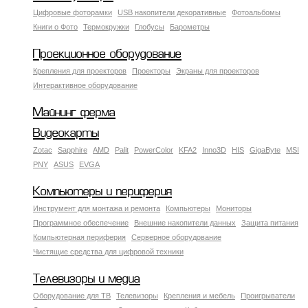
Цифровые фоторамки
USB накопители декоративные
Фотоальбомы
Книги о Фото
Термокружки
Глобусы
Барометры
Проекционное оборудование
Крепления для проекторов
Проекторы
Экраны для проекторов
Интерактивное оборудование
Майнинг ферма
Видеокарты
Zotac
Sapphire
AMD
Palit
PowerColor
KFA2
Inno3D
HIS
GigaByte
MSI
PNY
ASUS
EVGA
Компьютеры и периферия
Инструмент для монтажа и ремонта
Компьютеры
Мониторы
Программное обеспечение
Внешние накопители данных
Защита питания
Компьютерная периферия
Серверное оборудование
Чистящие средства для цифровой техники
Телевизоры и медиа
Оборудование для ТВ
Телевизоры
Крепления и мебель
Проигрыватели