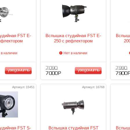
удийная FST E-
Вспышка студийная FST E-
Вспышк
ефлектором
250 с рефлектором
20
 в наличии
Нет в наличии
7 090
7 990
уведомить
уведомить
7 000 Р
7 900 
Артикул: 15451
Артикул: 16768
удийная FST S-
Вспышка студийная FST
Вспышк