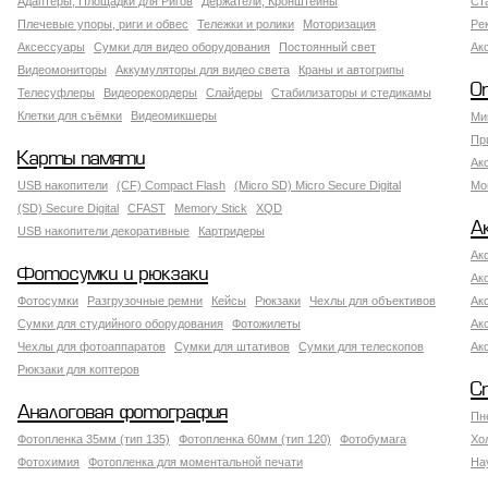
Адаптеры, Площадки для Ригов
Держатели, Кронштейны
Ст
Плечевые упоры, риги и обвес
Тележки и ролики
Моторизация
Ре
Аксессуары
Сумки для видео оборудования
Постоянный свет
Ак
Видеомониторы
Аккумуляторы для видео света
Краны и автогрипы
О
Телесуфлеры
Видеорекордеры
Слайдеры
Стабилизаторы и стедикамы
Клетки для съёмки
Видеомикшеры
Ми
Пр
Карты памяти
Ак
USB накопители
(CF) Compact Flash
(Micro SD) Micro Secure Digital
Мо
(SD) Secure Digital
CFAST
Memory Stick
XQD
А
USB накопители декоративные
Картридеры
Ак
Фотосумки и рюкзаки
Ак
Фотосумки
Разгрузочные ремни
Кейсы
Рюкзаки
Чехлы для объективов
Ак
Сумки для студийного оборудования
Фотожилеты
Ак
Чехлы для фотоаппаратов
Сумки для штативов
Сумки для телескопов
Ак
Рюкзаки для коптеров
С
Аналоговая фотография
Пн
Фотопленка 35мм (тип 135)
Фотопленка 60мм (тип 120)
Фотобумага
Хо
Фотохимия
Фотопленка для моментальной печати
На