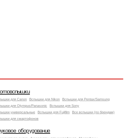
отовспышки
пышки для Canon
Вспышки для Nikon
Вспышки для Pentax/Samsung
пышки для Olympus/Panasonic
Вспышки для Sony
пышки универсальные
Вспышки для Fujifilm
Все вспышки (по брендам)
пышки для смартофонов
вуковое оборудование