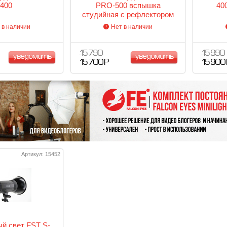
400
PRO-500 вспышка
40
студийная с рефлектором
 в наличии
Нет в наличии
15 790
15 990
уведомить
уведомить
15 700 Р
15 900
Артикул: 15452
й свет FST S-