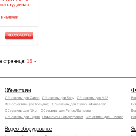
ка студийная
 в наличии
уведомить
а странице:
16
Объективы
Ф
Объективы для Canon
Объективы для Sony
Объективы для M42
Вс
Все объективы (по брендам)
Объективы для Olympus/Panasonic
Вс
Объективы для Nikon
Объективы для Pentax/Samsung
Вс
Объективы для Fujifilm
Объективы к смартфонам
Объективы для L-Mount
Вс
Видео оборудование
З