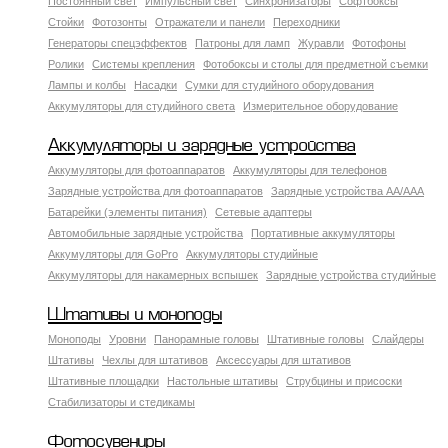
Постоянный свет
Импульсный свет
Синхронизаторы
Софтбоксы
Стойки
Фотозонты
Отражатели и панели
Переходники
Генераторы спецэффектов
Патроны для ламп
Журавли
Фотофоны
Ролики
Системы крепления
Фотобоксы и столы для предметной съемки
Лампы и колбы
Насадки
Сумки для студийного оборудования
Аккумуляторы для студийного света
Измерительное оборудование
Аккумуляторы и зарядные устройства
Аккумуляторы для фотоаппаратов
Аккумуляторы для телефонов
Зарядные устройства для фотоаппаратов
Зарядные устройства AA/AAA
Батарейки (элементы питания)
Сетевые адаптеры
Автомобильные зарядные устройства
Портативные аккумуляторы
Аккумуляторы для GoPro
Аккумуляторы студийные
Аккумуляторы для накамерных вспышек
Зарядные устройства студийные
Штативы и моноподы
Моноподы
Уровни
Панорамные головы
Штативные головы
Слайдеры
Штативы
Чехлы для штативов
Аксессуары для штативов
Штативные площадки
Настольные штативы
Струбцины и присоски
Стабилизаторы и стедикамы
Фотосувениры