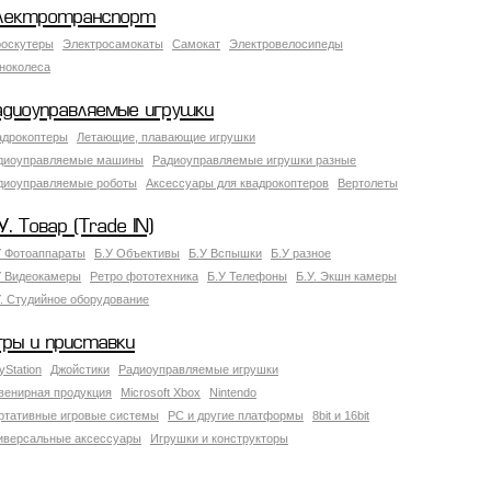
лектротранспорт
роскутеры
Электросамокаты
Самокат
Электровелосипеды
ноколеса
адиоуправляемые игрушки
адрокоптеры
Летающие, плавающие игрушки
диоуправляемые машины
Радиоуправляемые игрушки разные
диоуправляемые роботы
Аксессуары для квадрокоптеров
Вертолеты
У. Товар (Trade IN)
У Фотоаппараты
Б.У Объективы
Б.У Вспышки
Б.У разное
У Видеокамеры
Ретро фототехника
Б.У Телефоны
Б.У. Экшн камеры
У. Студийное оборудование
гры и приставки
yStation
Джойстики
Радиоуправляемые игрушки
венирная продукция
Microsoft Xbox
Nintendo
ртативные игровые системы
PC и другие платформы
8bit и 16bit
иверсальные аксессуары
Игрушки и конструкторы