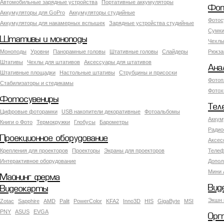
Автомобильные зарядные устройства
Портативные аккумуляторы
Фот
Аккумуляторы для GoPro
Аккумуляторы студийные
Фотос
Аккумуляторы для накамерных вспышек
Зарядные устройства студийные
Сумки
Штативы и моноподы
Чехлы
Моноподы
Уровни
Панорамные головы
Штативные головы
Слайдеры
Рюкза
Штативы
Чехлы для штативов
Аксессуары для штативов
Ана
Штативные площадки
Настольные штативы
Струбцины и присоски
Фотоп
Стабилизаторы и стедикамы
Фотох
Фотосувениры
Тел
Цифровые фоторамки
USB накопители декоративные
Фотоальбомы
Аккум
Книги о Фото
Термокружки
Глобусы
Барометры
Радио
Проекционное оборудование
Аксес
Крепления для проекторов
Проекторы
Экраны для проекторов
Телеф
Интерактивное оборудование
Допол
Мини 
Майнинг ферма
Вид
Видеокарты
Экшн 
Zotac
Sapphire
AMD
Palit
PowerColor
KFA2
Inno3D
HIS
GigaByte
MSI
PNY
ASUS
EVGA
Орг