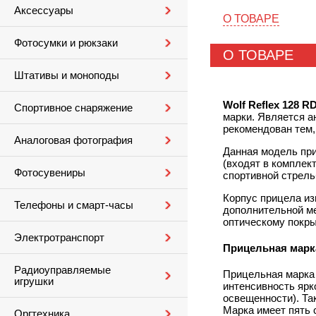
Аксессуары
О ТОВАРЕ
Фотосумки и рюкзаки
О ТОВАРЕ
Штативы и моноподы
Wolf Reflex 128 R
Спортивное снаряжение
марки. Является ан
рекомендован тем,
Аналоговая фотография
Данная модель при
(входят в комплек
Фотосувениры
спортивной стрель
Корпус прицела из
Телефоны и смарт-часы
дополнительной ме
оптическому покры
Электротранспорт
Прицельная марк
Радиоуправляемые
Прицельная марка 
игрушки
интенсивность ярк
освещенности). Та
Марка имеет пять 
Оргтехника