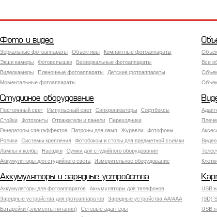
Фото и видео
Объ
Зеркальные фотоаппараты
Объективы
Компактные фотоаппараты
Объек
Экшн камеры
Фотовспышки
Беззеркальные фотоаппараты
Все о
Видеокамеры
Пленочные фотоаппараты
Детские фотоаппараты
Объек
Моментальные фотоаппараты
Объект
Студийное оборудование
Вид
Постоянный свет
Импульсный свет
Синхронизаторы
Софтбоксы
Адапт
Стойки
Фотозонты
Отражатели и панели
Переходники
Плече
Генераторы спецэффектов
Патроны для ламп
Журавли
Фотофоны
Аксес
Ролики
Системы крепления
Фотобоксы и столы для предметной съемки
Видео
Лампы и колбы
Насадки
Сумки для студийного оборудования
Теле
Аккумуляторы для студийного света
Измерительное оборудование
Клетк
Аккумуляторы и зарядные устройства
Кар
Аккумуляторы для фотоаппаратов
Аккумуляторы для телефонов
USB н
Зарядные устройства для фотоаппаратов
Зарядные устройства AA/AAA
(SD) S
Батарейки (элементы питания)
Сетевые адаптеры
USB н