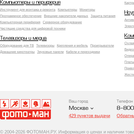
Компьютеры и периферия
Картр
Инструмент для монтажа и ремонта
Компьютеры
Мониторы
Ноу
Программное обеспечение
Внешние накопители данных
Защита питания
Антив
Компьютерная периферия
Серверное оборудование
Элект
Чистящие средства для цифровой техники
Ком
Телевизоры и медиа
Охлаж
Оборудование для ТВ
Телевизоры
Крепления и мебель
Проигрыватели
Видео
Домашние кинотеатры
Звуковые панели
Кабели и переходники
Опера
Платы
Приво
Жестк
Ваш город
Телефон
Москва
8-800
429 пунктов выдачи
Обратны
© 2004-2026 ФОТОМАН.РУ. Информация о ценах и наличии товар