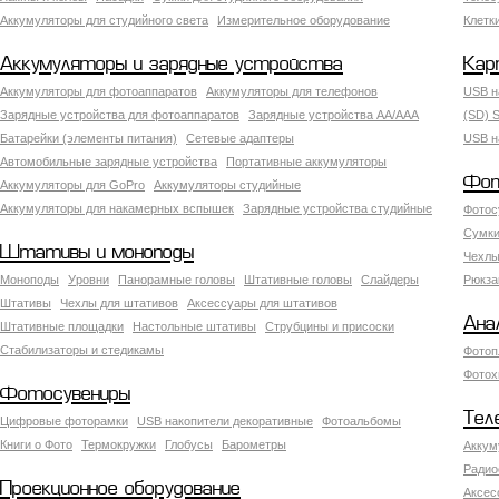
Аккумуляторы для студийного света
Измерительное оборудование
Клетк
Аккумуляторы и зарядные устройства
Кар
Аккумуляторы для фотоаппаратов
Аккумуляторы для телефонов
USB н
Зарядные устройства для фотоаппаратов
Зарядные устройства AA/AAA
(SD) S
Батарейки (элементы питания)
Сетевые адаптеры
USB н
Автомобильные зарядные устройства
Портативные аккумуляторы
Фот
Аккумуляторы для GoPro
Аккумуляторы студийные
Аккумуляторы для накамерных вспышек
Зарядные устройства студийные
Фотос
Сумки
Штативы и моноподы
Чехлы
Моноподы
Уровни
Панорамные головы
Штативные головы
Слайдеры
Рюкза
Штативы
Чехлы для штативов
Аксессуары для штативов
Ана
Штативные площадки
Настольные штативы
Струбцины и присоски
Стабилизаторы и стедикамы
Фотоп
Фотох
Фотосувениры
Тел
Цифровые фоторамки
USB накопители декоративные
Фотоальбомы
Книги о Фото
Термокружки
Глобусы
Барометры
Аккум
Радио
Проекционное оборудование
Аксес