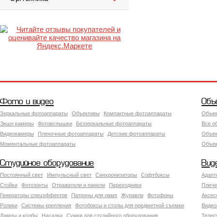
Фото и видео
Объ
Зеркальные фотоаппараты
Объективы
Компактные фотоаппараты
Объек
Экшн камеры
Фотовспышки
Беззеркальные фотоаппараты
Все о
Видеокамеры
Пленочные фотоаппараты
Детские фотоаппараты
Объек
Моментальные фотоаппараты
Объект
Студийное оборудование
Вид
Постоянный свет
Импульсный свет
Синхронизаторы
Софтбоксы
Адапт
Стойки
Фотозонты
Отражатели и панели
Переходники
Плече
Генераторы спецэффектов
Патроны для ламп
Журавли
Фотофоны
Аксес
Ролики
Системы крепления
Фотобоксы и столы для предметной съемки
Видео
Лампы и колбы
Насадки
Сумки для студийного оборудования
Теле