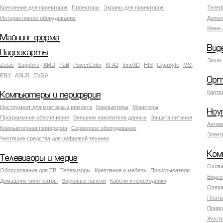
Крепления для проекторов
Проекторы
Экраны для проекторов
Телеф
Интерактивное оборудование
Допол
Мини 
Майнинг ферма
Вид
Видеокарты
Экшн 
Zotac
Sapphire
AMD
Palit
PowerColor
KFA2
Inno3D
HIS
GigaByte
MSI
PNY
ASUS
EVGA
Орг
Картр
Компьютеры и периферия
Инструмент для монтажа и ремонта
Компьютеры
Мониторы
Ноу
Программное обеспечение
Внешние накопители данных
Защита питания
Антив
Компьютерная периферия
Серверное оборудование
Элект
Чистящие средства для цифровой техники
Ком
Телевизоры и медиа
Охлаж
Оборудование для ТВ
Телевизоры
Крепления и мебель
Проигрыватели
Видео
Домашние кинотеатры
Звуковые панели
Кабели и переходники
Опера
Платы
Приво
Жестк