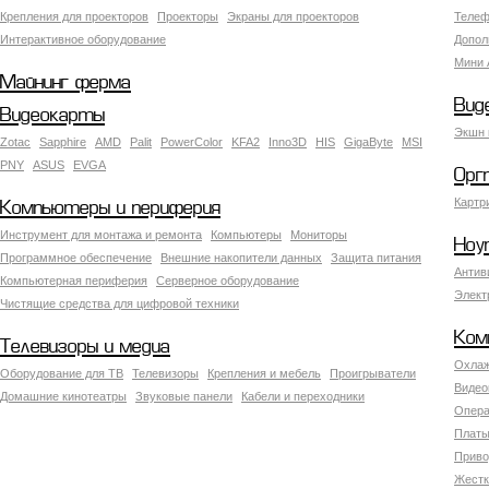
Крепления для проекторов
Проекторы
Экраны для проекторов
Телеф
Интерактивное оборудование
Допол
Мини 
Майнинг ферма
Вид
Видеокарты
Экшн 
Zotac
Sapphire
AMD
Palit
PowerColor
KFA2
Inno3D
HIS
GigaByte
MSI
PNY
ASUS
EVGA
Орг
Картр
Компьютеры и периферия
Инструмент для монтажа и ремонта
Компьютеры
Мониторы
Ноу
Программное обеспечение
Внешние накопители данных
Защита питания
Антив
Компьютерная периферия
Серверное оборудование
Элект
Чистящие средства для цифровой техники
Ком
Телевизоры и медиа
Охлаж
Оборудование для ТВ
Телевизоры
Крепления и мебель
Проигрыватели
Видео
Домашние кинотеатры
Звуковые панели
Кабели и переходники
Опера
Платы
Приво
Жестк