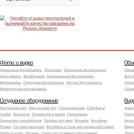
Фото и видео
Объ
Зеркальные фотоаппараты
Объективы
Компактные фотоаппараты
Объек
Экшн камеры
Фотовспышки
Беззеркальные фотоаппараты
Все о
Видеокамеры
Пленочные фотоаппараты
Детские фотоаппараты
Объек
Моментальные фотоаппараты
Объект
Студийное оборудование
Вид
Постоянный свет
Импульсный свет
Синхронизаторы
Софтбоксы
Адапт
Стойки
Фотозонты
Отражатели и панели
Переходники
Плече
Генераторы спецэффектов
Патроны для ламп
Журавли
Фотофоны
Аксес
Ролики
Системы крепления
Фотобоксы и столы для предметной съемки
Видео
Лампы и колбы
Насадки
Сумки для студийного оборудования
Теле