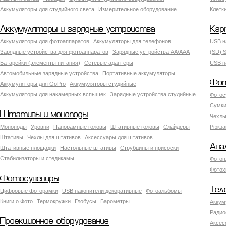
Аккумуляторы для студийного света
Измерительное оборудование
Клетк
Аккумуляторы и зарядные устройства
Кар
Аккумуляторы для фотоаппаратов
Аккумуляторы для телефонов
USB н
Зарядные устройства для фотоаппаратов
Зарядные устройства AA/AAA
(SD) S
Батарейки (элементы питания)
Сетевые адаптеры
USB н
Автомобильные зарядные устройства
Портативные аккумуляторы
Фот
Аккумуляторы для GoPro
Аккумуляторы студийные
Аккумуляторы для накамерных вспышек
Зарядные устройства студийные
Фотос
Сумки
Штативы и моноподы
Чехлы
Моноподы
Уровни
Панорамные головы
Штативные головы
Слайдеры
Рюкза
Штативы
Чехлы для штативов
Аксессуары для штативов
Ана
Штативные площадки
Настольные штативы
Струбцины и присоски
Стабилизаторы и стедикамы
Фотоп
Фотох
Фотосувениры
Тел
Цифровые фоторамки
USB накопители декоративные
Фотоальбомы
Книги о Фото
Термокружки
Глобусы
Барометры
Аккум
Радио
Проекционное оборудование
Аксес