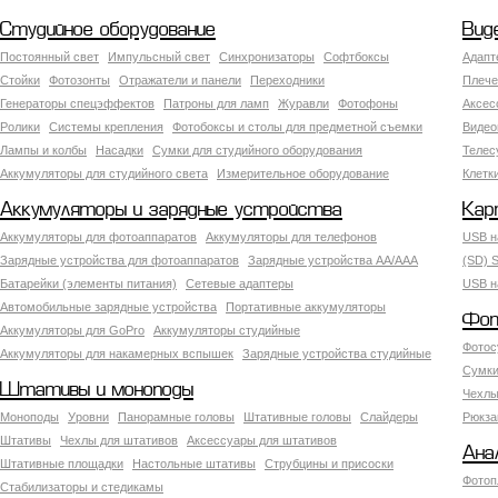
Студийное оборудование
Вид
Постоянный свет
Импульсный свет
Синхронизаторы
Софтбоксы
Адапт
Стойки
Фотозонты
Отражатели и панели
Переходники
Плече
Генераторы спецэффектов
Патроны для ламп
Журавли
Фотофоны
Аксес
Ролики
Системы крепления
Фотобоксы и столы для предметной съемки
Видео
Лампы и колбы
Насадки
Сумки для студийного оборудования
Теле
Аккумуляторы для студийного света
Измерительное оборудование
Клетк
Аккумуляторы и зарядные устройства
Кар
Аккумуляторы для фотоаппаратов
Аккумуляторы для телефонов
USB н
Зарядные устройства для фотоаппаратов
Зарядные устройства AA/AAA
(SD) S
Батарейки (элементы питания)
Сетевые адаптеры
USB н
Автомобильные зарядные устройства
Портативные аккумуляторы
Фот
Аккумуляторы для GoPro
Аккумуляторы студийные
Фотос
Аккумуляторы для накамерных вспышек
Зарядные устройства студийные
Сумки
Штативы и моноподы
Чехлы
Моноподы
Уровни
Панорамные головы
Штативные головы
Слайдеры
Рюкза
Штативы
Чехлы для штативов
Аксессуары для штативов
Ана
Штативные площадки
Настольные штативы
Струбцины и присоски
Фотоп
Стабилизаторы и стедикамы