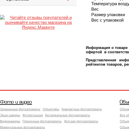
Температура возд
Вес
Размер упаковки
Вес с упаковкой
Информация о товаре м
офертой в соответстви
Представленная инфо
рейтингом товаров, р
Фото и видео
Объ
Зеркальные фотоаппараты
Объективы
Компактные фотоаппараты
Объек
Экшн камеры
Фотовспышки
Беззеркальные фотоаппараты
Все о
Видеокамеры
Пленочные фотоаппараты
Детские фотоаппараты
Объек
Моментальные фотоаппараты
Объект