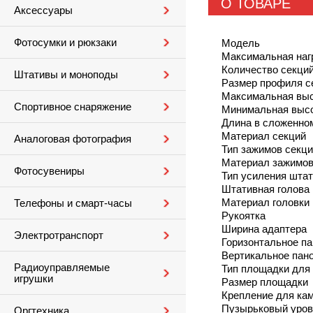
О ТОВАРЕ
Аксессуары
Фотосумки и рюкзаки
Модель
Максимальная наг
Количество секци
Штативы и моноподы
Размер профиля с
Максимальная выс
Спортивное снаряжение
Минимальная высо
Длина в сложенно
Материал секций
Аналоговая фотография
Тип зажимов секц
Материал зажимо
Фотосувениры
Тип усиления шта
Штативная голова
Материал головки
Телефоны и смарт-часы
Рукоятка
Ширина адаптера
Электротранспорт
Горизонтальное п
Вертикальное пан
Радиоуправляемые
Тип площадки для
игрушки
Размер площадки
Крепление для ка
Пузырьковый уров
Оргтехника