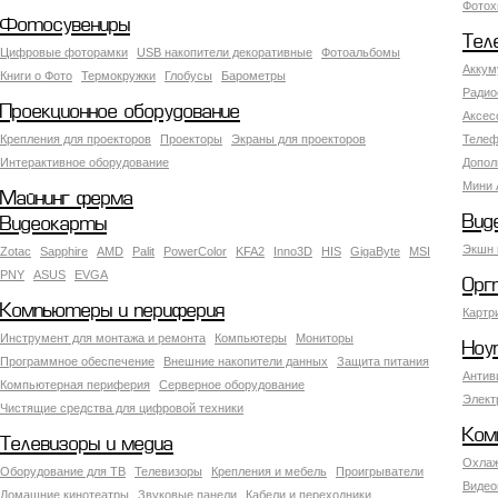
Фотох
Фотосувениры
Тел
Цифровые фоторамки
USB накопители декоративные
Фотоальбомы
Аккум
Книги о Фото
Термокружки
Глобусы
Барометры
Радио
Проекционное оборудование
Аксес
Крепления для проекторов
Проекторы
Экраны для проекторов
Телеф
Интерактивное оборудование
Допол
Мини 
Майнинг ферма
Вид
Видеокарты
Экшн 
Zotac
Sapphire
AMD
Palit
PowerColor
KFA2
Inno3D
HIS
GigaByte
MSI
PNY
ASUS
EVGA
Орг
Компьютеры и периферия
Картр
Инструмент для монтажа и ремонта
Компьютеры
Мониторы
Ноу
Программное обеспечение
Внешние накопители данных
Защита питания
Антив
Компьютерная периферия
Серверное оборудование
Элект
Чистящие средства для цифровой техники
Ком
Телевизоры и медиа
Охлаж
Оборудование для ТВ
Телевизоры
Крепления и мебель
Проигрыватели
Видео
Домашние кинотеатры
Звуковые панели
Кабели и переходники