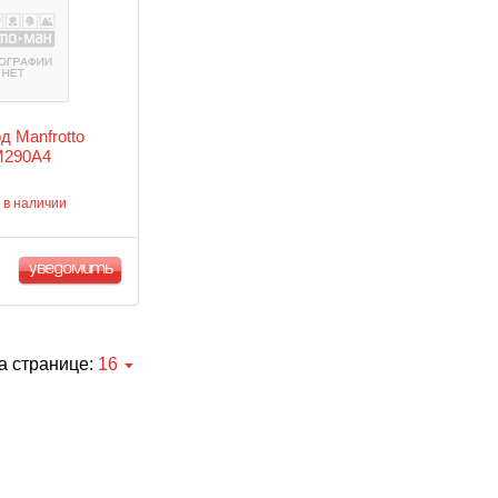
д Manfrotto
290A4
 в наличии
уведомить
а странице:
16