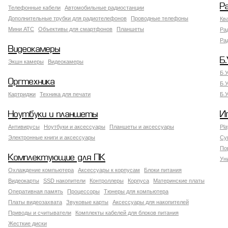
Р
Телефонные кабели
Автомобильные радиостанции
Дополнительные трубки для радиотелефонов
Проводные телефоны
Кв
Мини АТС
Объективы для смартфонов
Планшеты
Ра
Ра
Видеокамеры
Б.
Экшн камеры
Видеокамеры
Б.
Оргтехника
Б.
Картриджи
Техника для печати
Б.
Ноутбуки и планшеты
И
Антивирусы
Ноутбуки и аксессуары
Планшеты и аксессуары
Pla
Электронные книги и аксессуары
Су
По
Комплектующие для ПК
Ун
Охлаждение компьютера
Аксессуары к корпусам
Блоки питания
Видеокарты
SSD накопители
Контроллеры
Корпуса
Материнские платы
Оперативная память
Процессоры
Тюнеры для компьютера
Платы видеозахвата
Звуковые карты
Аксессуары для накопителей
Приводы и считыватели
Комплекты кабелей для блоков питания
Жесткие диски