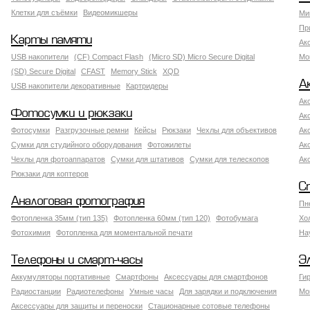
Клетки для съёмки
Видеомикшеры
Ми
Пр
Карты памяти
Ак
USB накопители
(CF) Compact Flash
(Micro SD) Micro Secure Digital
Мо
(SD) Secure Digital
CFAST
Memory Stick
XQD
А
USB накопители декоративные
Картридеры
Ак
Фотосумки и рюкзаки
Ак
Фотосумки
Разгрузочные ремни
Кейсы
Рюкзаки
Чехлы для объективов
Ак
Сумки для студийного оборудования
Фотожилеты
Ак
Чехлы для фотоаппаратов
Сумки для штативов
Сумки для телескопов
Ак
Рюкзаки для коптеров
С
Аналоговая фотография
Пн
Фотопленка 35мм (тип 135)
Фотопленка 60мм (тип 120)
Фотобумага
Хо
Фотохимия
Фотопленка для моментальной печати
На
Телефоны и смарт-часы
Э
Аккумуляторы портативные
Смартфоны
Аксессуары для смартфонов
Ги
Радиостанции
Радиотелефоны
Умные часы
Для зарядки и подключения
Мо
Аксессуары для защиты и переноски
Стационарные сотовые телефоны