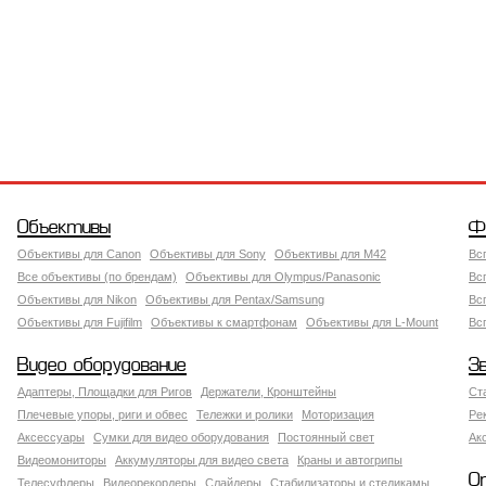
Объективы
Ф
Объективы для Canon
Объективы для Sony
Объективы для M42
Вс
Все объективы (по брендам)
Объективы для Olympus/Panasonic
Вс
Объективы для Nikon
Объективы для Pentax/Samsung
Вс
Объективы для Fujifilm
Объективы к смартфонам
Объективы для L-Mount
Вс
Видео оборудование
З
Адаптеры, Площадки для Ригов
Держатели, Кронштейны
Ст
Плечевые упоры, риги и обвес
Тележки и ролики
Моторизация
Ре
Аксессуары
Сумки для видео оборудования
Постоянный свет
Ак
Видеомониторы
Аккумуляторы для видео света
Краны и автогрипы
О
Телесуфлеры
Видеорекордеры
Слайдеры
Стабилизаторы и стедикамы