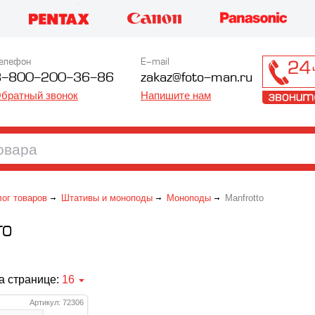
елефон
E-mail
8-800-200-36-86
zakaz@foto-man.ru
братный звонок
Напишите нам
лог товаров
Штативы и моноподы
Моноподы
Manfrotto
TO
а странице:
16
Артикул: 72306