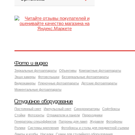
Фото и видео
Зеркальные фотоаппараты
Объективы
Компактные фотоаппараты
Экшн камеры
Фотовспышки
Беззеркальные фотоаппараты
Видеокамеры
Пленочные фотоаппараты
Детские фотоаппараты
Моментальные фотоаппараты
Студийное оборудование
Постоянный свет
Импульсный свет
Синхронизаторы
Софтбоксы
Стойки
Фотозонты
Отражатели и панели
Переходники
Генераторы спецэффектов
Патроны для ламп
Журавли
Фотофоны
Ролики
Системы крепления
Фотобоксы и столы для предметной съемки
Лампы и колбы
Насадки
Сумки для студийного оборудования