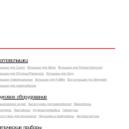
отовспышки
пышки для Canon
Вспышки для Nikon
Вспышки для Pentax/Samsung
пышки для Olympus/Panasonic
Вспышки для Sony
пышки универсальные
Вспышки для Fujifilm
Все вспышки (по брендам)
пышки для смартофонов
вуковое оборудование
ационарное аудио
Аксессуары для микрофонов
Микрофоны
кордеры
Диктофоны
Аудиоинтерфейсы
Гарнитуры
сессуары для наушников
Наушники и микрофоны
Автомагнитолы
птические приборы