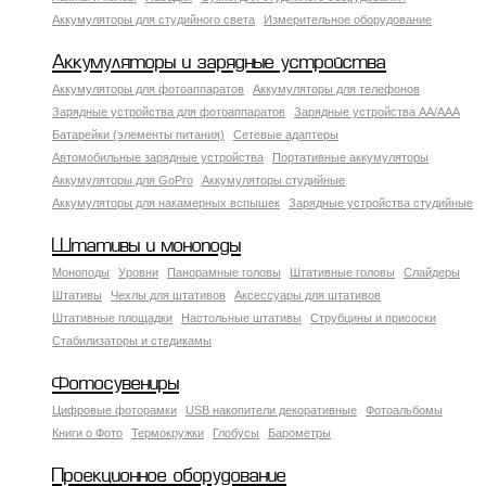
Аккумуляторы для студийного света
Измерительное оборудование
Аккумуляторы и зарядные устройства
Аккумуляторы для фотоаппаратов
Аккумуляторы для телефонов
Зарядные устройства для фотоаппаратов
Зарядные устройства AA/AAA
Батарейки (элементы питания)
Сетевые адаптеры
Автомобильные зарядные устройства
Портативные аккумуляторы
Аккумуляторы для GoPro
Аккумуляторы студийные
Аккумуляторы для накамерных вспышек
Зарядные устройства студийные
Штативы и моноподы
Моноподы
Уровни
Панорамные головы
Штативные головы
Слайдеры
Штативы
Чехлы для штативов
Аксессуары для штативов
Штативные площадки
Настольные штативы
Струбцины и присоски
Стабилизаторы и стедикамы
Фотосувениры
Цифровые фоторамки
USB накопители декоративные
Фотоальбомы
Книги о Фото
Термокружки
Глобусы
Барометры
Проекционное оборудование