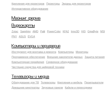
Крепления для проекторов
Проекторы
Экраны для проекторов
Интерактивное оборудование
Майнинг ферма
Видеокарты
Zotac
Sapphire
AMD
Palit
PowerColor
KFA2
Inno3D
HIS
GigaByte
MSI
PNY
ASUS
EVGA
Компьютеры и периферия
Инструмент для монтажа и ремонта
Компьютеры
Мониторы
Программное обеспечение
Внешние накопители данных
Защита питания
Компьютерная периферия
Серверное оборудование
Чистящие средства для цифровой техники
Телевизоры и медиа
Оборудование для ТВ
Телевизоры
Крепления и мебель
Проигрыватели
Домашние кинотеатры
Звуковые панели
Кабели и переходники