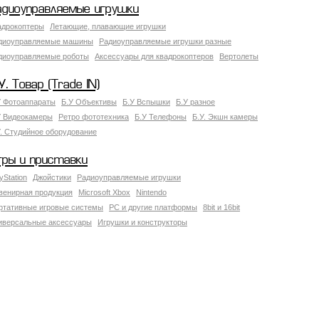
адиоуправляемые игрушки
адрокоптеры
Летающие, плавающие игрушки
диоуправляемые машины
Радиоуправляемые игрушки разные
диоуправляемые роботы
Аксессуары для квадрокоптеров
Вертолеты
У. Товар (Trade IN)
У Фотоаппараты
Б.У Объективы
Б.У Вспышки
Б.У разное
У Видеокамеры
Ретро фототехника
Б.У Телефоны
Б.У. Экшн камеры
У. Студийное оборудование
гры и приставки
yStation
Джойстики
Радиоуправляемые игрушки
венирная продукция
Microsoft Xbox
Nintendo
ртативные игровые системы
PC и другие платформы
8bit и 16bit
иверсальные аксессуары
Игрушки и конструкторы