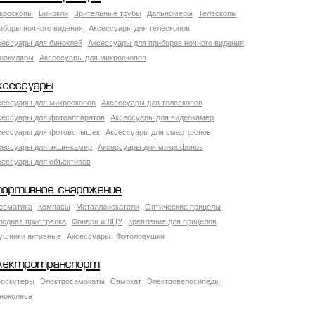
кроскопы
Бинокли
Зрительные трубы
Дальномеры
Телескопы
иборы ночного видения
Аксессуары для телескопов
сессуары для биноклей
Аксессуары для приборов ночного видения
нокуляры
Аксессуары для микроскопов
ксессуары
сессуары для микроскопов
Аксессуары для телескопов
сессуары для фотоаппаратов
Аксессуары для видеокамер
сессуары для фотовспышек
Аксессуары для смартфонов
сессуары для экшн-камер
Аксессуары для микрофонов
сессуары для объективов
портивное снаряжение
евматика
Компасы
Металлоискатели
Оптические прицелы
лодная пристрелка
Фонари и ЛЦУ
Крепления для прицелов
ушники активные
Аксессуары
Фотоловушки
лектротранспорт
роскутеры
Электросамокаты
Самокат
Электровелосипеды
ноколеса