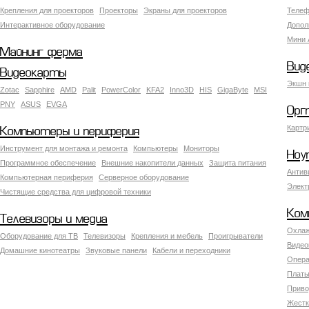
Крепления для проекторов
Проекторы
Экраны для проекторов
Телеф
Интерактивное оборудование
Допол
Мини 
Майнинг ферма
Вид
Видеокарты
Экшн 
Zotac
Sapphire
AMD
Palit
PowerColor
KFA2
Inno3D
HIS
GigaByte
MSI
PNY
ASUS
EVGA
Орг
Картр
Компьютеры и периферия
Инструмент для монтажа и ремонта
Компьютеры
Мониторы
Ноу
Программное обеспечение
Внешние накопители данных
Защита питания
Антив
Компьютерная периферия
Серверное оборудование
Элект
Чистящие средства для цифровой техники
Ком
Телевизоры и медиа
Охлаж
Оборудование для ТВ
Телевизоры
Крепления и мебель
Проигрыватели
Видео
Домашние кинотеатры
Звуковые панели
Кабели и переходники
Опера
Платы
Приво
Жестк