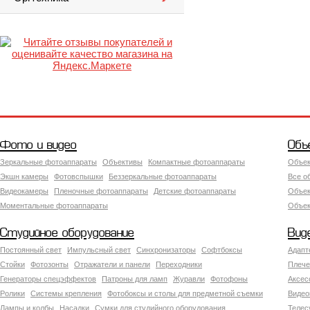
Фото и видео
Объ
Зеркальные фотоаппараты
Объективы
Компактные фотоаппараты
Объек
Экшн камеры
Фотовспышки
Беззеркальные фотоаппараты
Все о
Видеокамеры
Пленочные фотоаппараты
Детские фотоаппараты
Объек
Моментальные фотоаппараты
Объект
Студийное оборудование
Вид
Постоянный свет
Импульсный свет
Синхронизаторы
Софтбоксы
Адапт
Стойки
Фотозонты
Отражатели и панели
Переходники
Плече
Генераторы спецэффектов
Патроны для ламп
Журавли
Фотофоны
Аксес
Ролики
Системы крепления
Фотобоксы и столы для предметной съемки
Видео
Лампы и колбы
Насадки
Сумки для студийного оборудования
Теле