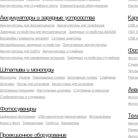
Аккумуляторы для студийного света
Измерительное оборудование
Клетк
Аккумуляторы и зарядные устройства
Кар
Аккумуляторы для фотоаппаратов
Аккумуляторы для телефонов
USB н
Зарядные устройства для фотоаппаратов
Зарядные устройства AA/AAA
(SD) S
Батарейки (элементы питания)
Сетевые адаптеры
USB н
Автомобильные зарядные устройства
Портативные аккумуляторы
Фот
Аккумуляторы для GoPro
Аккумуляторы студийные
Аккумуляторы для накамерных вспышек
Зарядные устройства студийные
Фотос
Сумки
Штативы и моноподы
Чехлы
Моноподы
Уровни
Панорамные головы
Штативные головы
Слайдеры
Рюкза
Штативы
Чехлы для штативов
Аксессуары для штативов
Ана
Штативные площадки
Настольные штативы
Струбцины и присоски
Стабилизаторы и стедикамы
Фотоп
Фотох
Фотосувениры
Тел
Цифровые фоторамки
USB накопители декоративные
Фотоальбомы
Книги о Фото
Термокружки
Глобусы
Барометры
Аккум
Радио
Проекционное оборудование
Аксес