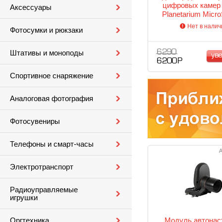
цифровых камер 
Аксессуары
Planetarium Micro
Нет в налич
Фотосумки и рюкзаки
6 290
Штативы и моноподы
ув
6 200 Р
Спортивное снаряжение
Аналоговая фотография
Фотосувениры
Телефоны и смарт-часы
А
Электротранспорт
Радиоуправляемые
игрушки
Модуль автонас
Оргтехника