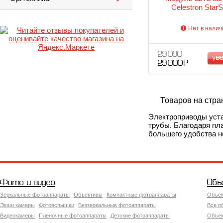
Celestron Star
Нет в налич
29 090
ув
29 000 Р
Товаров на стра
Электроприводы уста
трубы. Благодаря пл
большего удобства н
Фото и видео
Объ
Зеркальные фотоаппараты
Объективы
Компактные фотоаппараты
Объек
Экшн камеры
Фотовспышки
Беззеркальные фотоаппараты
Все о
Видеокамеры
Пленочные фотоаппараты
Детские фотоаппараты
Объек