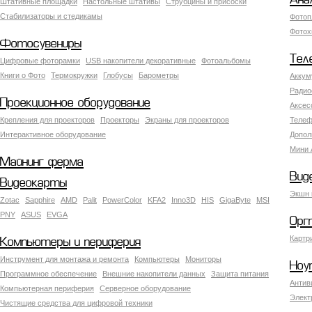
Ана
Штативные площадки
Настольные штативы
Струбцины и присоски
Стабилизаторы и стедикамы
Фотоп
Фотох
Фотосувениры
Тел
Цифровые фоторамки
USB накопители декоративные
Фотоальбомы
Книги о Фото
Термокружки
Глобусы
Барометры
Аккум
Радио
Проекционное оборудование
Аксес
Крепления для проекторов
Проекторы
Экраны для проекторов
Телеф
Интерактивное оборудование
Допол
Мини 
Майнинг ферма
Вид
Видеокарты
Экшн 
Zotac
Sapphire
AMD
Palit
PowerColor
KFA2
Inno3D
HIS
GigaByte
MSI
PNY
ASUS
EVGA
Орг
Картр
Компьютеры и периферия
Инструмент для монтажа и ремонта
Компьютеры
Мониторы
Ноу
Программное обеспечение
Внешние накопители данных
Защита питания
Антив
Компьютерная периферия
Серверное оборудование
Элект
Чистящие средства для цифровой техники