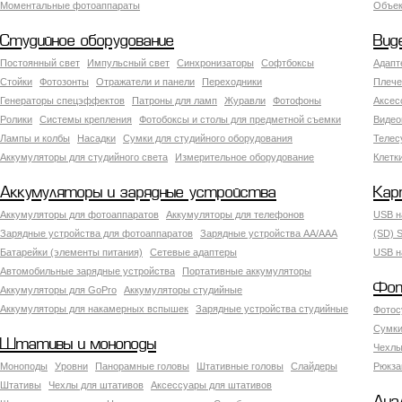
Моментальные фотоаппараты
Объект
Студийное оборудование
Вид
Постоянный свет
Импульсный свет
Синхронизаторы
Софтбоксы
Адапт
Стойки
Фотозонты
Отражатели и панели
Переходники
Плече
Генераторы спецэффектов
Патроны для ламп
Журавли
Фотофоны
Аксес
Ролики
Системы крепления
Фотобоксы и столы для предметной съемки
Видео
Лампы и колбы
Насадки
Сумки для студийного оборудования
Теле
Аккумуляторы для студийного света
Измерительное оборудование
Клетк
Аккумуляторы и зарядные устройства
Кар
Аккумуляторы для фотоаппаратов
Аккумуляторы для телефонов
USB н
Зарядные устройства для фотоаппаратов
Зарядные устройства AA/AAA
(SD) S
Батарейки (элементы питания)
Сетевые адаптеры
USB н
Автомобильные зарядные устройства
Портативные аккумуляторы
Фот
Аккумуляторы для GoPro
Аккумуляторы студийные
Аккумуляторы для накамерных вспышек
Зарядные устройства студийные
Фотос
Сумки
Штативы и моноподы
Чехлы
Моноподы
Уровни
Панорамные головы
Штативные головы
Слайдеры
Рюкза
Штативы
Чехлы для штативов
Аксессуары для штативов