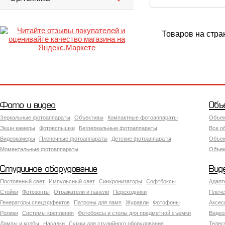
Товаров на стра
Фото и видео
Объ
Зеркальные фотоаппараты
Объективы
Компактные фотоаппараты
Объек
Экшн камеры
Фотовспышки
Беззеркальные фотоаппараты
Все о
Видеокамеры
Пленочные фотоаппараты
Детские фотоаппараты
Объек
Моментальные фотоаппараты
Объект
Студийное оборудование
Вид
Постоянный свет
Импульсный свет
Синхронизаторы
Софтбоксы
Адапт
Стойки
Фотозонты
Отражатели и панели
Переходники
Плече
Генераторы спецэффектов
Патроны для ламп
Журавли
Фотофоны
Аксес
Ролики
Системы крепления
Фотобоксы и столы для предметной съемки
Видео
Лампы и колбы
Насадки
Сумки для студийного оборудования
Теле