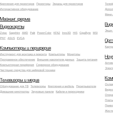
Крепления для проекторов
Проекторы
Экраны для проекторов
Телеф
Интерактивное оборудование
Допол
Мини 
Майнинг ферма
Вид
Видеокарты
Экшн 
Zotac
Sapphire
AMD
Palit
PowerColor
KFA2
Inno3D
HIS
GigaByte
MSI
PNY
ASUS
EVGA
Орг
Картр
Компьютеры и периферия
Инструмент для монтажа и ремонта
Компьютеры
Мониторы
Ноу
Программное обеспечение
Внешние накопители данных
Защита питания
Антив
Компьютерная периферия
Серверное оборудование
Элект
Чистящие средства для цифровой техники
Ком
Телевизоры и медиа
Охлаж
Оборудование для ТВ
Телевизоры
Крепления и мебель
Проигрыватели
Видео
Домашние кинотеатры
Звуковые панели
Кабели и переходники
Опера
Платы
Приво
Жестк