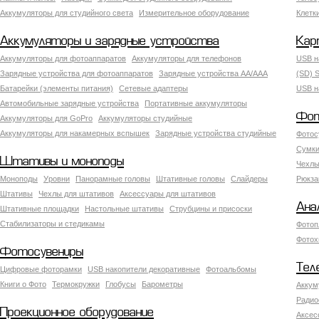
Аккумуляторы для студийного света
Измерительное оборудование
Клетк
Аккумуляторы и зарядные устройства
Кар
Аккумуляторы для фотоаппаратов
Аккумуляторы для телефонов
USB н
Зарядные устройства для фотоаппаратов
Зарядные устройства AA/AAA
(SD) S
Батарейки (элементы питания)
Сетевые адаптеры
USB н
Автомобильные зарядные устройства
Портативные аккумуляторы
Фот
Аккумуляторы для GoPro
Аккумуляторы студийные
Аккумуляторы для накамерных вспышек
Зарядные устройства студийные
Фотос
Сумки
Штативы и моноподы
Чехлы
Моноподы
Уровни
Панорамные головы
Штативные головы
Слайдеры
Рюкза
Штативы
Чехлы для штативов
Аксессуары для штативов
Ана
Штативные площадки
Настольные штативы
Струбцины и присоски
Стабилизаторы и стедикамы
Фотоп
Фотох
Фотосувениры
Тел
Цифровые фоторамки
USB накопители декоративные
Фотоальбомы
Книги о Фото
Термокружки
Глобусы
Барометры
Аккум
Радио
Проекционное оборудование
Аксес