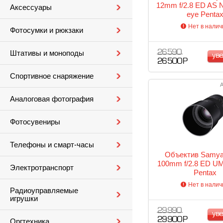
12mm f/2.8 ED AS 
Аксессуары
eye Penta
Нет в налич
Фотосумки и рюкзаки
26 590
Штативы и моноподы
ув
26 500 Р
Спортивное снаряжение
А
Аналоговая фотография
Фотосувениры
Телефоны и смарт-часы
Объектив Samy
100mm f/2.8 ED U
Электротранспорт
Pentax
Нет в налич
Радиоуправляемые
игрушки
29 990
ув
29 900 Р
Оргтехника