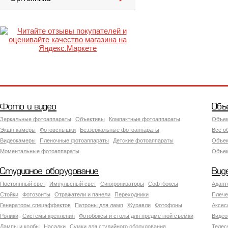
Фото и видео
Объ
Зеркальные фотоаппараты
Объективы
Компактные фотоаппараты
Объек
Экшн камеры
Фотовспышки
Беззеркальные фотоаппараты
Все о
Видеокамеры
Пленочные фотоаппараты
Детские фотоаппараты
Объек
Моментальные фотоаппараты
Объект
Студийное оборудование
Вид
Постоянный свет
Импульсный свет
Синхронизаторы
Софтбоксы
Адапт
Стойки
Фотозонты
Отражатели и панели
Переходники
Плече
Генераторы спецэффектов
Патроны для ламп
Журавли
Фотофоны
Аксес
Ролики
Системы крепления
Фотобоксы и столы для предметной съемки
Видео
Лампы и колбы
Насадки
Сумки для студийного оборудования
Теле