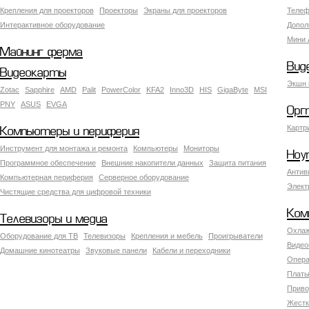
Крепления для проекторов
Проекторы
Экраны для проекторов
Телеф
Интерактивное оборудование
Допол
Мини 
Майнинг ферма
Вид
Видеокарты
Экшн 
Zotac
Sapphire
AMD
Palit
PowerColor
KFA2
Inno3D
HIS
GigaByte
MSI
PNY
ASUS
EVGA
Орг
Картр
Компьютеры и периферия
Инструмент для монтажа и ремонта
Компьютеры
Мониторы
Ноу
Программное обеспечение
Внешние накопители данных
Защита питания
Антив
Компьютерная периферия
Серверное оборудование
Элект
Чистящие средства для цифровой техники
Ком
Телевизоры и медиа
Охлаж
Оборудование для ТВ
Телевизоры
Крепления и мебель
Проигрыватели
Видео
Домашние кинотеатры
Звуковые панели
Кабели и переходники
Опера
Платы
Приво
Жестк