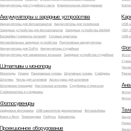
Аккумуляторы для студийного света
Измерительное оборудование
Клетк
Аккумуляторы и зарядные устройства
Кар
Аккумуляторы для фотоаппаратов
Аккумуляторы для телефонов
USB н
Зарядные устройства для фотоаппаратов
Зарядные устройства AA/AAA
(SD) S
Батарейки (элементы питания)
Сетевые адаптеры
USB н
Автомобильные зарядные устройства
Портативные аккумуляторы
Фот
Аккумуляторы для GoPro
Аккумуляторы студийные
Аккумуляторы для накамерных вспышек
Зарядные устройства студийные
Фотос
Сумки
Штативы и моноподы
Чехлы
Моноподы
Уровни
Панорамные головы
Штативные головы
Слайдеры
Рюкза
Штативы
Чехлы для штативов
Аксессуары для штативов
Ана
Штативные площадки
Настольные штативы
Струбцины и присоски
Стабилизаторы и стедикамы
Фотоп
Фотох
Фотосувениры
Тел
Цифровые фоторамки
USB накопители декоративные
Фотоальбомы
Книги о Фото
Термокружки
Глобусы
Барометры
Аккум
Радио
Проекционное оборудование
Аксес