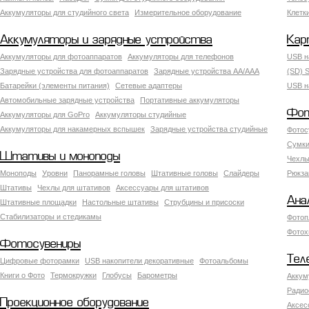
Аккумуляторы для студийного света
Измерительное оборудование
Клетк
Аккумуляторы и зарядные устройства
Кар
Аккумуляторы для фотоаппаратов
Аккумуляторы для телефонов
USB н
Зарядные устройства для фотоаппаратов
Зарядные устройства AA/AAA
(SD) S
Батарейки (элементы питания)
Сетевые адаптеры
USB н
Автомобильные зарядные устройства
Портативные аккумуляторы
Фот
Аккумуляторы для GoPro
Аккумуляторы студийные
Аккумуляторы для накамерных вспышек
Зарядные устройства студийные
Фотос
Сумки
Штативы и моноподы
Чехлы
Моноподы
Уровни
Панорамные головы
Штативные головы
Слайдеры
Рюкза
Штативы
Чехлы для штативов
Аксессуары для штативов
Ана
Штативные площадки
Настольные штативы
Струбцины и присоски
Стабилизаторы и стедикамы
Фотоп
Фотох
Фотосувениры
Тел
Цифровые фоторамки
USB накопители декоративные
Фотоальбомы
Книги о Фото
Термокружки
Глобусы
Барометры
Аккум
Радио
Проекционное оборудование
Аксес