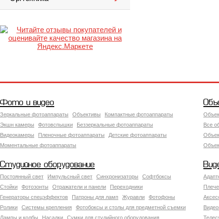
Фото и видео
Объ
Зеркальные фотоаппараты
Объективы
Компактные фотоаппараты
Объек
Экшн камеры
Фотовспышки
Беззеркальные фотоаппараты
Все о
Видеокамеры
Пленочные фотоаппараты
Детские фотоаппараты
Объек
Моментальные фотоаппараты
Объект
Студийное оборудование
Вид
Постоянный свет
Импульсный свет
Синхронизаторы
Софтбоксы
Адапт
Стойки
Фотозонты
Отражатели и панели
Переходники
Плече
Генераторы спецэффектов
Патроны для ламп
Журавли
Фотофоны
Аксес
Ролики
Системы крепления
Фотобоксы и столы для предметной съемки
Видео
Лампы и колбы
Насадки
Сумки для студийного оборудования
Теле