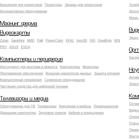
Крепления для проекторов
Проекторы
Экраны для проекторов
Телеф
Интерактивное оборудование
Допол
Мини 
Майнинг ферма
Вид
Видеокарты
Экшн 
Zotac
Sapphire
AMD
Palit
PowerColor
KFA2
Inno3D
HIS
GigaByte
MSI
PNY
ASUS
EVGA
Орг
Картр
Компьютеры и периферия
Инструмент для монтажа и ремонта
Компьютеры
Мониторы
Ноу
Программное обеспечение
Внешние накопители данных
Защита питания
Антив
Компьютерная периферия
Серверное оборудование
Элект
Чистящие средства для цифровой техники
Ком
Телевизоры и медиа
Охлаж
Оборудование для ТВ
Телевизоры
Крепления и мебель
Проигрыватели
Видео
Домашние кинотеатры
Звуковые панели
Кабели и переходники
Опера
Платы
Приво
Жестк