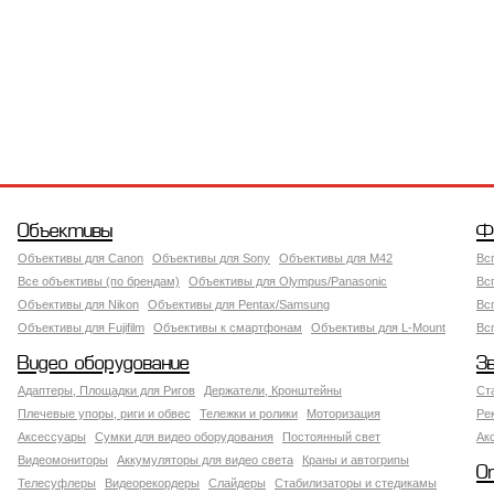
Объективы
Ф
Объективы для Canon
Объективы для Sony
Объективы для M42
Вс
Все объективы (по брендам)
Объективы для Olympus/Panasonic
Вс
Объективы для Nikon
Объективы для Pentax/Samsung
Вс
Объективы для Fujifilm
Объективы к смартфонам
Объективы для L-Mount
Вс
Видео оборудование
З
Адаптеры, Площадки для Ригов
Держатели, Кронштейны
Ст
Плечевые упоры, риги и обвес
Тележки и ролики
Моторизация
Ре
Аксессуары
Сумки для видео оборудования
Постоянный свет
Ак
Видеомониторы
Аккумуляторы для видео света
Краны и автогрипы
О
Телесуфлеры
Видеорекордеры
Слайдеры
Стабилизаторы и стедикамы