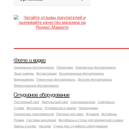
Фото и видео
Зеркальные фотоаппараты
Объективы
Компактные фотоаппараты
Экшн камеры
Фотовспышки
Беззеркальные фотоаппараты
Видеокамеры
Пленочные фотоаппараты
Детские фотоаппараты
Моментальные фотоаппараты
Студийное оборудование
Постоянный свет
Импульсный свет
Синхронизаторы
Софтбоксы
Стойки
Фотозонты
Отражатели и панели
Переходники
Генераторы спецэффектов
Патроны для ламп
Журавли
Фотофоны
Ролики
Системы крепления
Фотобоксы и столы для предметной съемки
Лампы и колбы
Насадки
Сумки для студийного оборудования