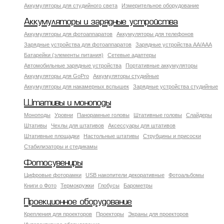
Аккумуляторы для студийного света
Измерительное оборудование
Аккумуляторы и зарядные устройства
Аккумуляторы для фотоаппаратов
Аккумуляторы для телефонов
Зарядные устройства для фотоаппаратов
Зарядные устройства AA/AAA
Батарейки (элементы питания)
Сетевые адаптеры
Автомобильные зарядные устройства
Портативные аккумуляторы
Аккумуляторы для GoPro
Аккумуляторы студийные
Аккумуляторы для накамерных вспышек
Зарядные устройства студийные
Штативы и моноподы
Моноподы
Уровни
Панорамные головы
Штативные головы
Слайдеры
Штативы
Чехлы для штативов
Аксессуары для штативов
Штативные площадки
Настольные штативы
Струбцины и присоски
Стабилизаторы и стедикамы
Фотосувениры
Цифровые фоторамки
USB накопители декоративные
Фотоальбомы
Книги о Фото
Термокружки
Глобусы
Барометры
Проекционное оборудование
Крепления для проекторов
Проекторы
Экраны для проекторов