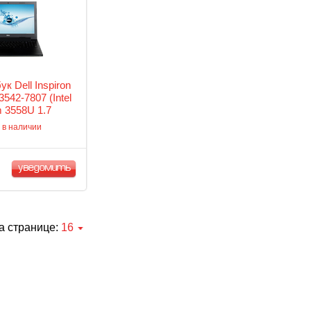
ук Dell Inspiron
3542-7807 (Intel
m 3558U 1.7
b/500Gb/DVD-
 в наличии
D Graphics/Wi-
/1366x768/Windows
10)
уведомить
а странице:
16