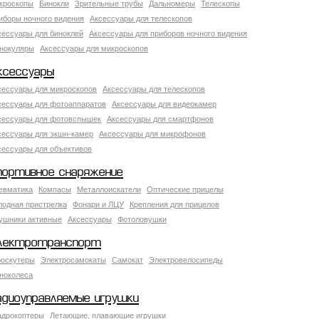
кроскопы
Бинокли
Зрительные трубы
Дальномеры
Телескопы
иборы ночного видения
Аксессуары для телескопов
сессуары для биноклей
Аксессуары для приборов ночного видения
нокуляры
Аксессуары для микроскопов
ксессуары
сессуары для микроскопов
Аксессуары для телескопов
сессуары для фотоаппаратов
Аксессуары для видеокамер
сессуары для фотовспышек
Аксессуары для смартфонов
сессуары для экшн-камер
Аксессуары для микрофонов
сессуары для объективов
портивное снаряжение
евматика
Компасы
Металлоискатели
Оптические прицелы
лодная пристрелка
Фонари и ЛЦУ
Крепления для прицелов
ушники активные
Аксессуары
Фотоловушки
лектротранспорт
роскутеры
Электросамокаты
Самокат
Электровелосипеды
ноколеса
адиоуправляемые игрушки
адрокоптеры
Летающие, плавающие игрушки