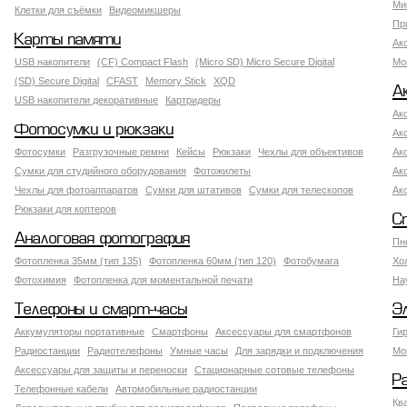
Ми
Клетки для съёмки
Видеомикшеры
Пр
Карты памяти
Ак
USB накопители
(CF) Compact Flash
(Micro SD) Micro Secure Digital
Мо
(SD) Secure Digital
CFAST
Memory Stick
XQD
А
USB накопители декоративные
Картридеры
Ак
Фотосумки и рюкзаки
Ак
Фотосумки
Разгрузочные ремни
Кейсы
Рюкзаки
Чехлы для объективов
Ак
Сумки для студийного оборудования
Фотожилеты
Ак
Чехлы для фотоаппаратов
Сумки для штативов
Сумки для телескопов
Ак
Рюкзаки для коптеров
С
Аналоговая фотография
Пн
Фотопленка 35мм (тип 135)
Фотопленка 60мм (тип 120)
Фотобумага
Хо
Фотохимия
Фотопленка для моментальной печати
На
Телефоны и смарт-часы
Э
Аккумуляторы портативные
Смартфоны
Аксессуары для смартфонов
Ги
Радиостанции
Радиотелефоны
Умные часы
Для зарядки и подключения
Мо
Аксессуары для защиты и переноски
Стационарные сотовые телефоны
Р
Телефонные кабели
Автомобильные радиостанции
Кв