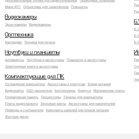
Дополнительные трубки для радиотелефонов
Проводные телефоны
Ра
Мини АТС
Объективы для смартфонов
Планшеты
Ра
Видеокамеры
Б.
Экшн камеры
Видеокамеры
Б.
Оргтехника
Б.
Картриджи
Техника для печати
Б.
Ноутбуки и планшеты
И
Антивирусы
Ноутбуки и аксессуары
Планшеты и аксессуары
Pla
Электронные книги и аксессуары
Су
По
Комплектующие для ПК
Ун
Охлаждение компьютера
Аксессуары к корпусам
Блоки питания
Видеокарты
SSD накопители
Контроллеры
Корпуса
Материнские платы
Оперативная память
Процессоры
Тюнеры для компьютера
Платы видеозахвата
Звуковые карты
Аксессуары для накопителей
Приводы и считыватели
Комплекты кабелей для блоков питания
Жесткие диски