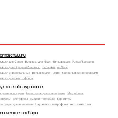
отовспышки
пышки для Canon
Вспышки для Nikon
Вспышки для Pentax/Samsung
пышки для Olympus/Panasonic
Вспышки для Sony
пышки универсальные
Вспышки для Fujifilm
Все вспышки (по брендам)
пышки для смартофонов
вуковое оборудование
ационарное аудио
Аксессуары для микрофонов
Микрофоны
кордеры
Диктофоны
Аудиоинтерфейсы
Гарнитуры
сессуары для наушников
Наушники и микрофоны
Автомагнитолы
птические приборы