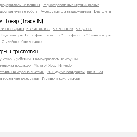
диоуправляемые машины
Радиоуправляемые игрушки разные
диоуправляемые роботы
Аксессуары для квадрокоптеров
Вертолеты
У. Товар (Trade IN)
У Фотоаппараты
Б.У Объективы
Б.У Вспышки
Б.У разное
У Видеокамеры
Ретро фототехника
Б.У Телефоны
Б.У. Экшн камеры
У. Студийное оборудование
гры и приставки
yStation
Джойстики
Радиоуправляемые игрушки
венирная продукция
Microsoft Xbox
Nintendo
ртативные игровые системы
PC и другие платформы
8bit и 16bit
иверсальные аксессуары
Игрушки и конструкторы