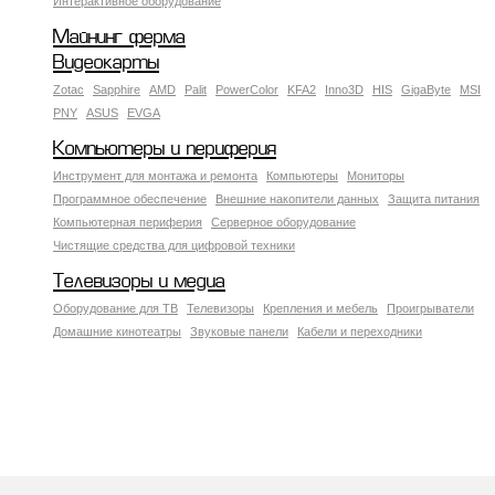
Интерактивное оборудование
Майнинг ферма
Видеокарты
Zotac
Sapphire
AMD
Palit
PowerColor
KFA2
Inno3D
HIS
GigaByte
MSI
PNY
ASUS
EVGA
Компьютеры и периферия
Инструмент для монтажа и ремонта
Компьютеры
Мониторы
Программное обеспечение
Внешние накопители данных
Защита питания
Компьютерная периферия
Серверное оборудование
Чистящие средства для цифровой техники
Телевизоры и медиа
Оборудование для ТВ
Телевизоры
Крепления и мебель
Проигрыватели
Домашние кинотеатры
Звуковые панели
Кабели и переходники