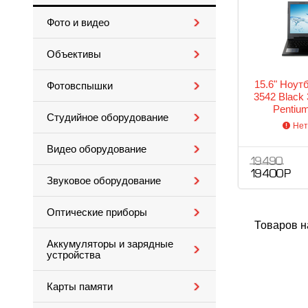
Фото и видео
Объективы
15.6" Ноутб
Фотовспышки
3542 Black 
Pentiu
Студийное оборудование
GHz/2048M
Нет
RW/Intel H
Fi/Cam/15.6
Видео оборудование
19 490
19 400 Р
Звуковое оборудование
Оптические приборы
Товаров н
Аккумуляторы и зарядные
устройства
Карты памяти