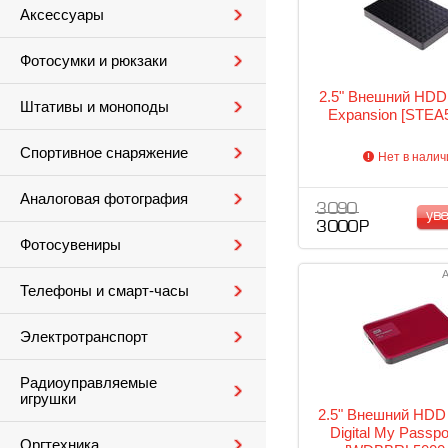
Аксессуары
Фотосумки и рюкзаки
2.5" Внешний HDD
Штативы и моноподы
Expansion [STEA
Спортивное снаряжение
Нет в налич
Аналоговая фотография
3 090
ув
3 000 Р
Фотосувениры
А
Телефоны и смарт-часы
Электротранспорт
Радиоуправляемые
игрушки
2.5" Внешний HDD
Digital My Passpor
Оргтехника