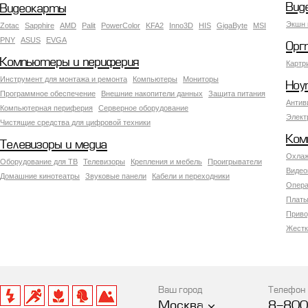
Вид
Видеокарты
Экшн 
Zotac
Sapphire
AMD
Palit
PowerColor
KFA2
Inno3D
HIS
GigaByte
MSI
PNY
ASUS
EVGA
Орг
Компьютеры и периферия
Картр
Инструмент для монтажа и ремонта
Компьютеры
Мониторы
Ноу
Программное обеспечение
Внешние накопители данных
Защита питания
Антив
Компьютерная периферия
Серверное оборудование
Элект
Чистящие средства для цифровой техники
Ком
Телевизоры и медиа
Охлаж
Оборудование для ТВ
Телевизоры
Крепления и мебель
Проигрыватели
Видео
Домашние кинотеатры
Звуковые панели
Кабели и переходники
Опера
Платы
Приво
Жестк
Ваш город
Телефон
Москва
8-800