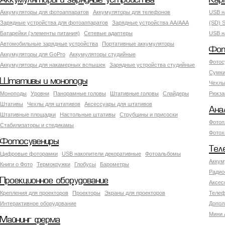
Аккумуляторы и зарядные устройства
Кар
Аккумуляторы для фотоаппаратов
Аккумуляторы для телефонов
USB н
Зарядные устройства для фотоаппаратов
Зарядные устройства AA/AAA
(SD) S
Батарейки (элементы питания)
Сетевые адаптеры
USB н
Автомобильные зарядные устройства
Портативные аккумуляторы
Фот
Аккумуляторы для GoPro
Аккумуляторы студийные
Фотос
Аккумуляторы для накамерных вспышек
Зарядные устройства студийные
Сумки
Штативы и моноподы
Чехлы
Моноподы
Уровни
Панорамные головы
Штативные головы
Слайдеры
Рюкза
Штативы
Чехлы для штативов
Аксессуары для штативов
Ана
Штативные площадки
Настольные штативы
Струбцины и присоски
Фотоп
Стабилизаторы и стедикамы
Фотох
Фотосувениры
Тел
Цифровые фоторамки
USB накопители декоративные
Фотоальбомы
Аккум
Книги о Фото
Термокружки
Глобусы
Барометры
Радио
Проекционное оборудование
Аксес
Крепления для проекторов
Проекторы
Экраны для проекторов
Телеф
Интерактивное оборудование
Допол
Мини 
Майнинг ферма