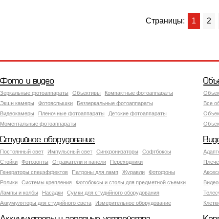
Страницы:
1
2
Фото и видео
Объ
Зеркальные фотоаппараты
Объективы
Компактные фотоаппараты
Объек
Экшн камеры
Фотовспышки
Беззеркальные фотоаппараты
Все о
Видеокамеры
Пленочные фотоаппараты
Детские фотоаппараты
Объек
Моментальные фотоаппараты
Объект
Студийное оборудование
Вид
Постоянный свет
Импульсный свет
Синхронизаторы
Софтбоксы
Адапт
Стойки
Фотозонты
Отражатели и панели
Переходники
Плече
Генераторы спецэффектов
Патроны для ламп
Журавли
Фотофоны
Аксес
Ролики
Системы крепления
Фотобоксы и столы для предметной съемки
Видео
Лампы и колбы
Насадки
Сумки для студийного оборудования
Теле
Аккумуляторы для студийного света
Измерительное оборудование
Клетк