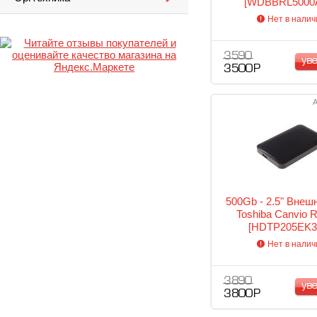
[WDBBRL5000
Нет в налич
3 590
ув
3 500 Р
А
500Gb - 2.5" Вне
Toshiba Canvio
[HDTP205EK3
Нет в налич
3 890
ув
3 800 Р