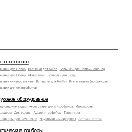
отовспышки
пышки для Canon
Вспышки для Nikon
Вспышки для Pentax/Samsung
пышки для Olympus/Panasonic
Вспышки для Sony
пышки универсальные
Вспышки для Fujifilm
Все вспышки (по брендам)
пышки для смартофонов
вуковое оборудование
ационарное аудио
Аксессуары для микрофонов
Микрофоны
кордеры
Диктофоны
Аудиоинтерфейсы
Гарнитуры
сессуары для наушников
Наушники и микрофоны
Автомагнитолы
птические приборы