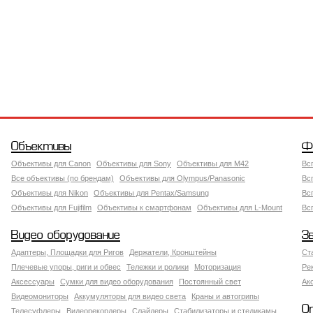
Объективы
Ф
Объективы для Canon
Объективы для Sony
Объективы для M42
Вс
Все объективы (по брендам)
Объективы для Olympus/Panasonic
Вс
Объективы для Nikon
Объективы для Pentax/Samsung
Вс
Объективы для Fujifilm
Объективы к смартфонам
Объективы для L-Mount
Вс
Видео оборудование
З
Адаптеры, Площадки для Ригов
Держатели, Кронштейны
Ст
Плечевые упоры, риги и обвес
Тележки и ролики
Моторизация
Ре
Аксессуары
Сумки для видео оборудования
Постоянный свет
Ак
Видеомониторы
Аккумуляторы для видео света
Краны и автогрипы
О
Телесуфлеры
Видеорекордеры
Слайдеры
Стабилизаторы и стедикамы