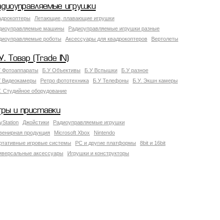
адиоуправляемые игрушки
адрокоптеры
Летающие, плавающие игрушки
диоуправляемые машины
Радиоуправляемые игрушки разные
диоуправляемые роботы
Аксессуары для квадрокоптеров
Вертолеты
У. Товар (Trade IN)
У Фотоаппараты
Б.У Объективы
Б.У Вспышки
Б.У разное
У Видеокамеры
Ретро фототехника
Б.У Телефоны
Б.У. Экшн камеры
У. Студийное оборудование
гры и приставки
yStation
Джойстики
Радиоуправляемые игрушки
венирная продукция
Microsoft Xbox
Nintendo
ртативные игровые системы
PC и другие платформы
8bit и 16bit
иверсальные аксессуары
Игрушки и конструкторы