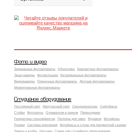
Фото и видео
Зеркальные фотоаппараты
Объективы
Компактные фотоаппараты
Экшн камеры
Фотовспышки
Беззеркальные фотоаппараты
Видеокамеры
Пленочные фотоаппараты
Детские фотоаппараты
Моментальные фотоаппараты
Студийное оборудование
Постоянный свет
Импульсный свет
Синхронизаторы
Софтбоксы
Стойки
Фотозонты
Отражатели и панели
Переходники
Генераторы спецэффектов
Патроны для ламп
Журавли
Фотофоны
Ролики
Системы крепления
Фотобоксы и столы для предметной съемки
Лампы и колбы
Насадки
Сумки для студийного оборудования