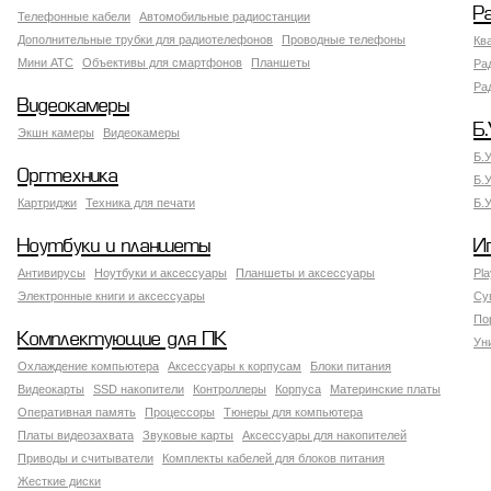
Р
Телефонные кабели
Автомобильные радиостанции
Дополнительные трубки для радиотелефонов
Проводные телефоны
Кв
Мини АТС
Объективы для смартфонов
Планшеты
Ра
Ра
Видеокамеры
Б.
Экшн камеры
Видеокамеры
Б.
Оргтехника
Б.
Картриджи
Техника для печати
Б.
Ноутбуки и планшеты
И
Антивирусы
Ноутбуки и аксессуары
Планшеты и аксессуары
Pla
Электронные книги и аксессуары
Су
По
Комплектующие для ПК
Ун
Охлаждение компьютера
Аксессуары к корпусам
Блоки питания
Видеокарты
SSD накопители
Контроллеры
Корпуса
Материнские платы
Оперативная память
Процессоры
Тюнеры для компьютера
Платы видеозахвата
Звуковые карты
Аксессуары для накопителей
Приводы и считыватели
Комплекты кабелей для блоков питания
Жесткие диски