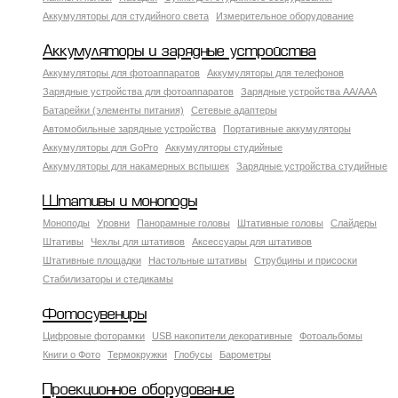
Аккумуляторы для студийного света
Измерительное оборудование
Аккумуляторы и зарядные устройства
Аккумуляторы для фотоаппаратов
Аккумуляторы для телефонов
Зарядные устройства для фотоаппаратов
Зарядные устройства AA/AAA
Батарейки (элементы питания)
Сетевые адаптеры
Автомобильные зарядные устройства
Портативные аккумуляторы
Аккумуляторы для GoPro
Аккумуляторы студийные
Аккумуляторы для накамерных вспышек
Зарядные устройства студийные
Штативы и моноподы
Моноподы
Уровни
Панорамные головы
Штативные головы
Слайдеры
Штативы
Чехлы для штативов
Аксессуары для штативов
Штативные площадки
Настольные штативы
Струбцины и присоски
Стабилизаторы и стедикамы
Фотосувениры
Цифровые фоторамки
USB накопители декоративные
Фотоальбомы
Книги о Фото
Термокружки
Глобусы
Барометры
Проекционное оборудование