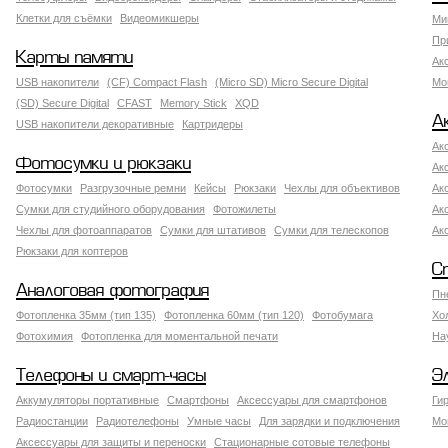
Клетки для съёмки
Видеомикшеры
Ми
Пр
Карты памяти
Ак
USB накопители
(CF) Compact Flash
(Micro SD) Micro Secure Digital
Мо
(SD) Secure Digital
CFAST
Memory Stick
XQD
А
USB накопители декоративные
Картридеры
Ак
Фотосумки и рюкзаки
Ак
Фотосумки
Разгрузочные ремни
Кейсы
Рюкзаки
Чехлы для объективов
Ак
Сумки для студийного оборудования
Фотожилеты
Ак
Чехлы для фотоаппаратов
Сумки для штативов
Сумки для телескопов
Ак
Рюкзаки для коптеров
С
Аналоговая фотография
Пн
Фотопленка 35мм (тип 135)
Фотопленка 60мм (тип 120)
Фотобумага
Хо
Фотохимия
Фотопленка для моментальной печати
На
Телефоны и смарт-часы
Э
Аккумуляторы портативные
Смартфоны
Аксессуары для смартфонов
Ги
Радиостанции
Радиотелефоны
Умные часы
Для зарядки и подключения
Мо
Аксессуары для защиты и переноски
Стационарные сотовые телефоны