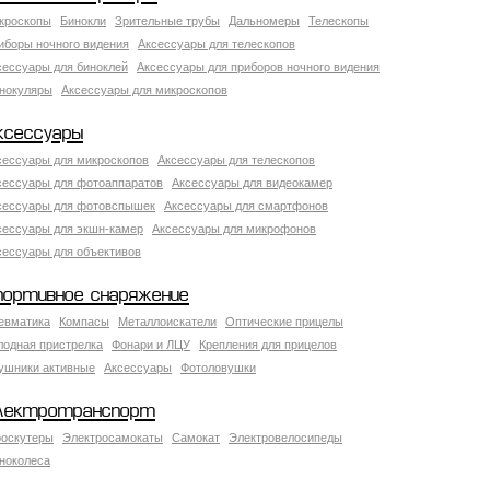
кроскопы
Бинокли
Зрительные трубы
Дальномеры
Телескопы
иборы ночного видения
Аксессуары для телескопов
сессуары для биноклей
Аксессуары для приборов ночного видения
нокуляры
Аксессуары для микроскопов
ксессуары
сессуары для микроскопов
Аксессуары для телескопов
сессуары для фотоаппаратов
Аксессуары для видеокамер
сессуары для фотовспышек
Аксессуары для смартфонов
сессуары для экшн-камер
Аксессуары для микрофонов
сессуары для объективов
портивное снаряжение
евматика
Компасы
Металлоискатели
Оптические прицелы
лодная пристрелка
Фонари и ЛЦУ
Крепления для прицелов
ушники активные
Аксессуары
Фотоловушки
лектротранспорт
роскутеры
Электросамокаты
Самокат
Электровелосипеды
ноколеса