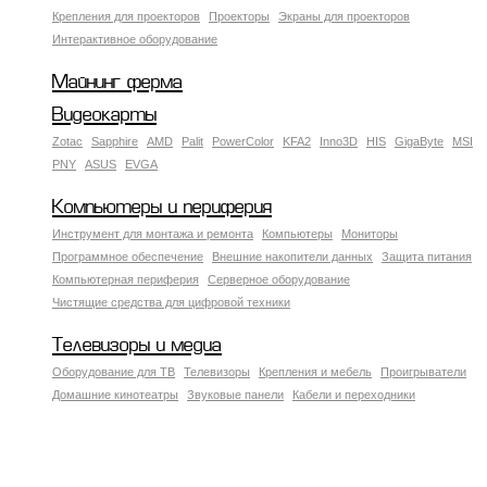
Крепления для проекторов
Проекторы
Экраны для проекторов
Интерактивное оборудование
Майнинг ферма
Видеокарты
Zotac
Sapphire
AMD
Palit
PowerColor
KFA2
Inno3D
HIS
GigaByte
MSI
PNY
ASUS
EVGA
Компьютеры и периферия
Инструмент для монтажа и ремонта
Компьютеры
Мониторы
Программное обеспечение
Внешние накопители данных
Защита питания
Компьютерная периферия
Серверное оборудование
Чистящие средства для цифровой техники
Телевизоры и медиа
Оборудование для ТВ
Телевизоры
Крепления и мебель
Проигрыватели
Домашние кинотеатры
Звуковые панели
Кабели и переходники