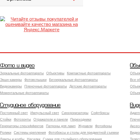
Фото и видео
Объ
Зеркальные фотоаппараты
Объективы
Компактные фотоаппараты
Объек
Экшн камеры
Фотовспышки
Беззеркальные фотоаппараты
Все о
Видеокамеры
Пленочные фотоаппараты
Детские фотоаппараты
Объек
Моментальные фотоаппараты
Объект
Студийное оборудование
Вид
Постоянный свет
Импульсный свет
Синхронизаторы
Софтбоксы
Адапт
Стойки
Фотозонты
Отражатели и панели
Переходники
Плече
Генераторы спецэффектов
Патроны для ламп
Журавли
Фотофоны
Аксес
Ролики
Системы крепления
Фотобоксы и столы для предметной съемки
Видео
Лампы и колбы
Насадки
Сумки для студийного оборудования
Теле