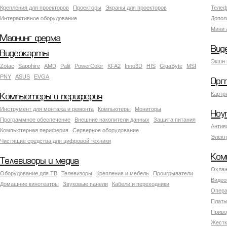
Крепления для проекторов
Проекторы
Экраны для проекторов
Телеф
Интерактивное оборудование
Допол
Мини 
Майнинг ферма
Вид
Видеокарты
Экшн 
Zotac
Sapphire
AMD
Palit
PowerColor
KFA2
Inno3D
HIS
GigaByte
MSI
PNY
ASUS
EVGA
Орг
Картр
Компьютеры и периферия
Инструмент для монтажа и ремонта
Компьютеры
Мониторы
Ноу
Программное обеспечение
Внешние накопители данных
Защита питания
Антив
Компьютерная периферия
Серверное оборудование
Элект
Чистящие средства для цифровой техники
Ком
Телевизоры и медиа
Охлаж
Оборудование для ТВ
Телевизоры
Крепления и мебель
Проигрыватели
Видео
Домашние кинотеатры
Звуковые панели
Кабели и переходники
Опера
Платы
Приво
Жестк