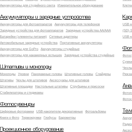
Аккумуляторы для студийного света
Измерительное оборудование
Клетк
Аккумуляторы и зарядные устройства
Кар
Аккумуляторы для фотоаппаратов
Аккумуляторы для телефонов
USB н
Зарядные устройства для фотоаппаратов
Зарядные устройства AA/AAA
(SD) S
Батарейки (элементы питания)
Сетевые адаптеры
USB н
Автомобильные зарядные устройства
Портативные аккумуляторы
Фот
Аккумуляторы для GoPro
Аккумуляторы студийные
Аккумуляторы для накамерных вспышек
Зарядные устройства студийные
Фотос
Сумки
Штативы и моноподы
Чехлы
Моноподы
Уровни
Панорамные головы
Штативные головы
Слайдеры
Рюкза
Штативы
Чехлы для штативов
Аксессуары для штативов
Ана
Штативные площадки
Настольные штативы
Струбцины и присоски
Стабилизаторы и стедикамы
Фотоп
Фотох
Фотосувениры
Тел
Цифровые фоторамки
USB накопители декоративные
Фотоальбомы
Книги о Фото
Термокружки
Глобусы
Барометры
Аккум
Радио
Проекционное оборудование
Аксес