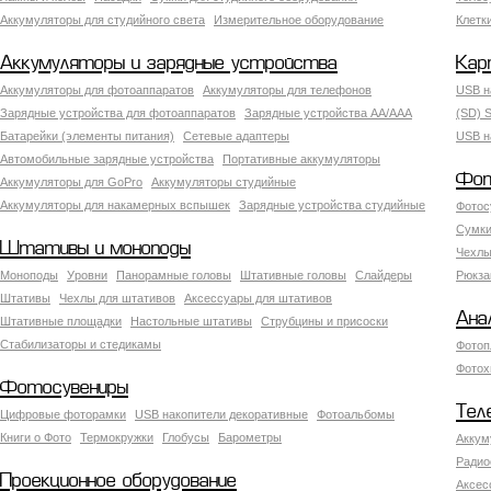
Аккумуляторы для студийного света
Измерительное оборудование
Клетк
Аккумуляторы и зарядные устройства
Кар
Аккумуляторы для фотоаппаратов
Аккумуляторы для телефонов
USB н
Зарядные устройства для фотоаппаратов
Зарядные устройства AA/AAA
(SD) S
Батарейки (элементы питания)
Сетевые адаптеры
USB н
Автомобильные зарядные устройства
Портативные аккумуляторы
Фот
Аккумуляторы для GoPro
Аккумуляторы студийные
Аккумуляторы для накамерных вспышек
Зарядные устройства студийные
Фотос
Сумки
Штативы и моноподы
Чехлы
Моноподы
Уровни
Панорамные головы
Штативные головы
Слайдеры
Рюкза
Штативы
Чехлы для штативов
Аксессуары для штативов
Ана
Штативные площадки
Настольные штативы
Струбцины и присоски
Стабилизаторы и стедикамы
Фотоп
Фотох
Фотосувениры
Тел
Цифровые фоторамки
USB накопители декоративные
Фотоальбомы
Книги о Фото
Термокружки
Глобусы
Барометры
Аккум
Радио
Проекционное оборудование
Аксес