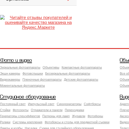
Фото и видео
Объ
Зеркальные фотоаппараты
Объективы
Компактные фотоаппараты
Объек
Экшн камеры
Фотовспышки
Беззеркальные фотоаппараты
Все о
Видеокамеры
Пленочные фотоаппараты
Детские фотоаппараты
Объек
Моментальные фотоаппараты
Объект
Студийное оборудование
Вид
Постоянный свет
Импульсный свет
Синхронизаторы
Софтбоксы
Адапт
Стойки
Фотозонты
Отражатели и панели
Переходники
Плече
Генераторы спецэффектов
Патроны для ламп
Журавли
Фотофоны
Аксес
Ролики
Системы крепления
Фотобоксы и столы для предметной съемки
Видео
Лампы и колбы
Насадки
Сумки для студийного оборудования
Теле