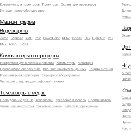
Крепления для проекторов
Проекторы
Экраны для проекторов
Телеф
Интерактивное оборудование
Допол
Мини 
Майнинг ферма
Вид
Видеокарты
Экшн 
Zotac
Sapphire
AMD
Palit
PowerColor
KFA2
Inno3D
HIS
GigaByte
MSI
PNY
ASUS
EVGA
Орг
Картр
Компьютеры и периферия
Инструмент для монтажа и ремонта
Компьютеры
Мониторы
Ноу
Программное обеспечение
Внешние накопители данных
Защита питания
Антив
Компьютерная периферия
Серверное оборудование
Элект
Чистящие средства для цифровой техники
Ком
Телевизоры и медиа
Охлаж
Оборудование для ТВ
Телевизоры
Крепления и мебель
Проигрыватели
Видео
Домашние кинотеатры
Звуковые панели
Кабели и переходники
Опера
Платы
Приво
Жестк