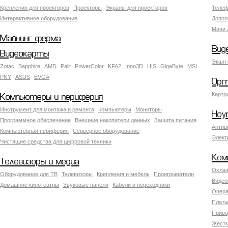
Крепления для проекторов
Проекторы
Экраны для проекторов
Телеф
Интерактивное оборудование
Допол
Мини 
Майнинг ферма
Вид
Видеокарты
Экшн 
Zotac
Sapphire
AMD
Palit
PowerColor
KFA2
Inno3D
HIS
GigaByte
MSI
PNY
ASUS
EVGA
Орг
Картр
Компьютеры и периферия
Инструмент для монтажа и ремонта
Компьютеры
Мониторы
Ноу
Программное обеспечение
Внешние накопители данных
Защита питания
Антив
Компьютерная периферия
Серверное оборудование
Элект
Чистящие средства для цифровой техники
Ком
Телевизоры и медиа
Охлаж
Оборудование для ТВ
Телевизоры
Крепления и мебель
Проигрыватели
Видео
Домашние кинотеатры
Звуковые панели
Кабели и переходники
Опера
Платы
Приво
Жестк