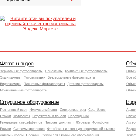
Фото и видео
Объ
Зеркальные фотоаппараты
Объективы
Компактные фотоаппараты
Объек
Экшн камеры
Фотовспышки
Беззеркальные фотоаппараты
Все о
Видеокамеры
Пленочные фотоаппараты
Детские фотоаппараты
Объек
Моментальные фотоаппараты
Объект
Студийное оборудование
Вид
Постоянный свет
Импульсный свет
Синхронизаторы
Софтбоксы
Адапт
Стойки
Фотозонты
Отражатели и панели
Переходники
Плече
Генераторы спецэффектов
Патроны для ламп
Журавли
Фотофоны
Аксес
Ролики
Системы крепления
Фотобоксы и столы для предметной съемки
Видео
Лампы и колбы
Насадки
Сумки для студийного оборудования
Теле