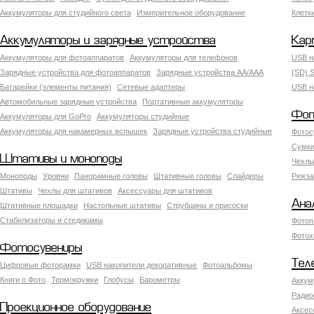
Аккумуляторы для студийного света
Измерительное оборудование
Клетк
Аккумуляторы и зарядные устройства
Кар
Аккумуляторы для фотоаппаратов
Аккумуляторы для телефонов
USB н
Зарядные устройства для фотоаппаратов
Зарядные устройства AA/AAA
(SD) S
Батарейки (элементы питания)
Сетевые адаптеры
USB н
Автомобильные зарядные устройства
Портативные аккумуляторы
Фот
Аккумуляторы для GoPro
Аккумуляторы студийные
Аккумуляторы для накамерных вспышек
Зарядные устройства студийные
Фотос
Сумки
Штативы и моноподы
Чехлы
Моноподы
Уровни
Панорамные головы
Штативные головы
Слайдеры
Рюкза
Штативы
Чехлы для штативов
Аксессуары для штативов
Ана
Штативные площадки
Настольные штативы
Струбцины и присоски
Стабилизаторы и стедикамы
Фотоп
Фотох
Фотосувениры
Тел
Цифровые фоторамки
USB накопители декоративные
Фотоальбомы
Книги о Фото
Термокружки
Глобусы
Барометры
Аккум
Радио
Проекционное оборудование
Аксес