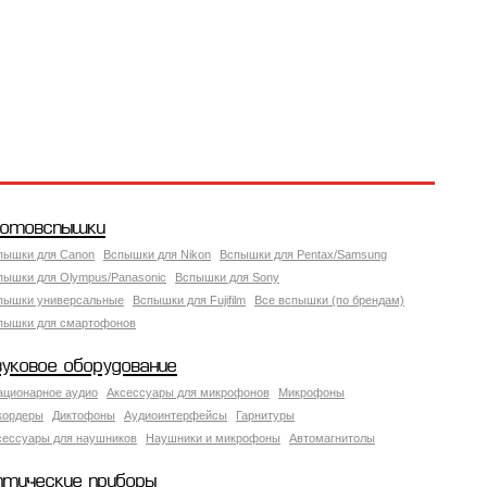
отовспышки
пышки для Canon
Вспышки для Nikon
Вспышки для Pentax/Samsung
пышки для Olympus/Panasonic
Вспышки для Sony
пышки универсальные
Вспышки для Fujifilm
Все вспышки (по брендам)
пышки для смартофонов
вуковое оборудование
ационарное аудио
Аксессуары для микрофонов
Микрофоны
кордеры
Диктофоны
Аудиоинтерфейсы
Гарнитуры
сессуары для наушников
Наушники и микрофоны
Автомагнитолы
птические приборы