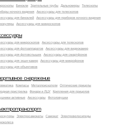
кроскопы
Бинокли
Зрительные трубы
Дальномеры
Телескопы
иборы ночного видения
Аксессуары для телескопов
сессуары для биноклей
Аксессуары для приборов ночного видения
нокуляры
Аксессуары для микроскопов
ксессуары
сессуары для микроскопов
Аксессуары для телескопов
сессуары для фотоаппаратов
Аксессуары для видеокамер
сессуары для фотовспышек
Аксессуары для смартфонов
сессуары для экшн-камер
Аксессуары для микрофонов
сессуары для объективов
портивное снаряжение
евматика
Компасы
Металлоискатели
Оптические прицелы
лодная пристрелка
Фонари и ЛЦУ
Крепления для прицелов
ушники активные
Аксессуары
Фотоловушки
лектротранспорт
роскутеры
Электросамокаты
Самокат
Электровелосипеды
ноколеса