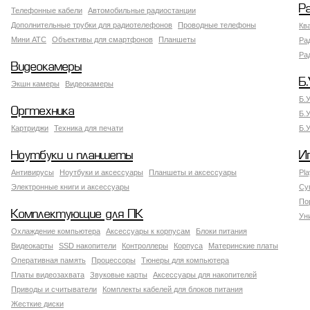
Р
Телефонные кабели
Автомобильные радиостанции
Дополнительные трубки для радиотелефонов
Проводные телефоны
Кв
Мини АТС
Объективы для смартфонов
Планшеты
Ра
Ра
Видеокамеры
Б.
Экшн камеры
Видеокамеры
Б.
Оргтехника
Б.
Картриджи
Техника для печати
Б.
Ноутбуки и планшеты
И
Антивирусы
Ноутбуки и аксессуары
Планшеты и аксессуары
Pla
Электронные книги и аксессуары
Су
По
Комплектующие для ПК
Ун
Охлаждение компьютера
Аксессуары к корпусам
Блоки питания
Видеокарты
SSD накопители
Контроллеры
Корпуса
Материнские платы
Оперативная память
Процессоры
Тюнеры для компьютера
Платы видеозахвата
Звуковые карты
Аксессуары для накопителей
Приводы и считыватели
Комплекты кабелей для блоков питания
Жесткие диски