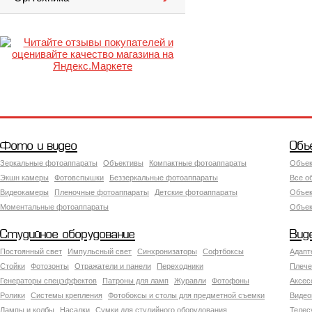
Фото и видео
Объ
Зеркальные фотоаппараты
Объективы
Компактные фотоаппараты
Объек
Экшн камеры
Фотовспышки
Беззеркальные фотоаппараты
Все о
Видеокамеры
Пленочные фотоаппараты
Детские фотоаппараты
Объек
Моментальные фотоаппараты
Объект
Студийное оборудование
Вид
Постоянный свет
Импульсный свет
Синхронизаторы
Софтбоксы
Адапт
Стойки
Фотозонты
Отражатели и панели
Переходники
Плече
Генераторы спецэффектов
Патроны для ламп
Журавли
Фотофоны
Аксес
Ролики
Системы крепления
Фотобоксы и столы для предметной съемки
Видео
Лампы и колбы
Насадки
Сумки для студийного оборудования
Теле