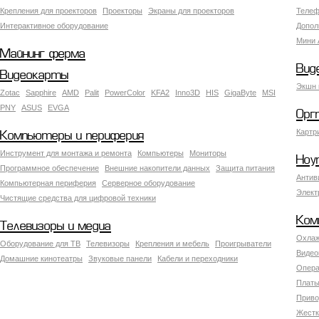
Крепления для проекторов
Проекторы
Экраны для проекторов
Телеф
Интерактивное оборудование
Допол
Мини 
Майнинг ферма
Вид
Видеокарты
Экшн 
Zotac
Sapphire
AMD
Palit
PowerColor
KFA2
Inno3D
HIS
GigaByte
MSI
PNY
ASUS
EVGA
Орг
Картр
Компьютеры и периферия
Инструмент для монтажа и ремонта
Компьютеры
Мониторы
Ноу
Программное обеспечение
Внешние накопители данных
Защита питания
Антив
Компьютерная периферия
Серверное оборудование
Элект
Чистящие средства для цифровой техники
Ком
Телевизоры и медиа
Охлаж
Оборудование для ТВ
Телевизоры
Крепления и мебель
Проигрыватели
Видео
Домашние кинотеатры
Звуковые панели
Кабели и переходники
Опера
Платы
Приво
Жестк