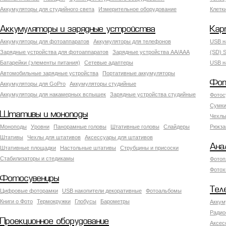
Аккумуляторы для студийного света
Измерительное оборудование
Клетк
Аккумуляторы и зарядные устройства
Кар
Аккумуляторы для фотоаппаратов
Аккумуляторы для телефонов
USB н
Зарядные устройства для фотоаппаратов
Зарядные устройства AA/AAA
(SD) S
Батарейки (элементы питания)
Сетевые адаптеры
USB н
Автомобильные зарядные устройства
Портативные аккумуляторы
Фот
Аккумуляторы для GoPro
Аккумуляторы студийные
Аккумуляторы для накамерных вспышек
Зарядные устройства студийные
Фотос
Сумки
Штативы и моноподы
Чехлы
Моноподы
Уровни
Панорамные головы
Штативные головы
Слайдеры
Рюкза
Штативы
Чехлы для штативов
Аксессуары для штативов
Ана
Штативные площадки
Настольные штативы
Струбцины и присоски
Стабилизаторы и стедикамы
Фотоп
Фотох
Фотосувениры
Тел
Цифровые фоторамки
USB накопители декоративные
Фотоальбомы
Книги о Фото
Термокружки
Глобусы
Барометры
Аккум
Радио
Проекционное оборудование
Аксес