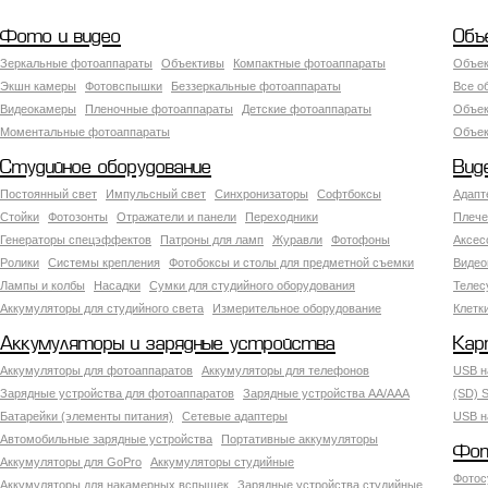
Фото и видео
Объ
Зеркальные фотоаппараты
Объективы
Компактные фотоаппараты
Объек
Экшн камеры
Фотовспышки
Беззеркальные фотоаппараты
Все о
Видеокамеры
Пленочные фотоаппараты
Детские фотоаппараты
Объек
Моментальные фотоаппараты
Объект
Студийное оборудование
Вид
Постоянный свет
Импульсный свет
Синхронизаторы
Софтбоксы
Адапт
Стойки
Фотозонты
Отражатели и панели
Переходники
Плече
Генераторы спецэффектов
Патроны для ламп
Журавли
Фотофоны
Аксес
Ролики
Системы крепления
Фотобоксы и столы для предметной съемки
Видео
Лампы и колбы
Насадки
Сумки для студийного оборудования
Теле
Аккумуляторы для студийного света
Измерительное оборудование
Клетк
Аккумуляторы и зарядные устройства
Кар
Аккумуляторы для фотоаппаратов
Аккумуляторы для телефонов
USB н
Зарядные устройства для фотоаппаратов
Зарядные устройства AA/AAA
(SD) S
Батарейки (элементы питания)
Сетевые адаптеры
USB н
Автомобильные зарядные устройства
Портативные аккумуляторы
Фот
Аккумуляторы для GoPro
Аккумуляторы студийные
Фотос
Аккумуляторы для накамерных вспышек
Зарядные устройства студийные