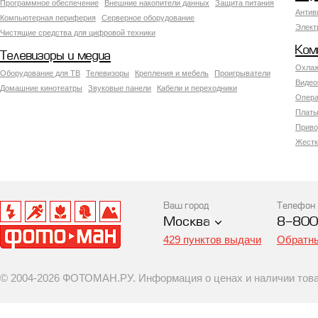
Программное обеспечение
Внешние накопители данных
Защита питания
Антив
Компьютерная периферия
Серверное оборудование
Элект
Чистящие средства для цифровой техники
Ком
Телевизоры и медиа
Охлаж
Оборудование для ТВ
Телевизоры
Крепления и мебель
Проигрыватели
Видео
Домашние кинотеатры
Звуковые панели
Кабели и переходники
Опера
Платы
Приво
Жестк
Ваш город
Телефон
Москва
8-800
429 пунктов выдачи
Обратны
© 2004-2026 ФОТОМАН.РУ. Информация о ценах и наличии товар