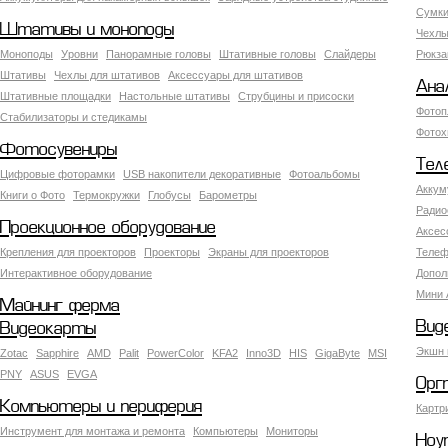
Сумки
Штативы и моноподы
Чехлы
Моноподы
Уровни
Панорамные головы
Штативные головы
Слайдеры
Рюкза
Штативы
Чехлы для штативов
Аксессуары для штативов
Ана
Штативные площадки
Настольные штативы
Струбцины и присоски
Фотоп
Стабилизаторы и стедикамы
Фотох
Фотосувениры
Тел
Цифровые фоторамки
USB накопители декоративные
Фотоальбомы
Аккум
Книги о Фото
Термокружки
Глобусы
Барометры
Радио
Проекционное оборудование
Аксес
Крепления для проекторов
Проекторы
Экраны для проекторов
Телеф
Интерактивное оборудование
Допол
Мини 
Майнинг ферма
Вид
Видеокарты
Экшн 
Zotac
Sapphire
AMD
Palit
PowerColor
KFA2
Inno3D
HIS
GigaByte
MSI
PNY
ASUS
EVGA
Орг
Компьютеры и периферия
Картр
Инструмент для монтажа и ремонта
Компьютеры
Мониторы
Ноу