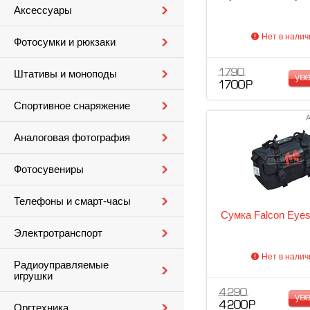
Аксессуары
Нет в налич
Фотосумки и рюкзаки
1 790
Штативы и моноподы
ув
1 700 Р
Спортивное снаряжение
А
Аналоговая фотография
Фотосувениры
Телефоны и смарт-часы
Сумка Falcon Eye
Электротранспорт
Нет в налич
Радиоуправляемые
игрушки
4 290
ув
4 200 Р
Оргтехника