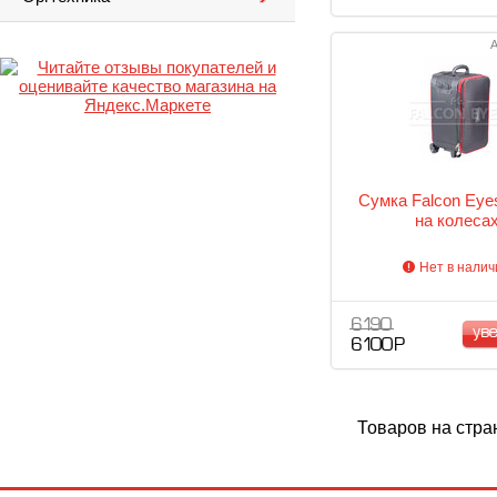
А
Сумка Falcon Eye
на колеса
Нет в налич
6 190
ув
6 100 Р
Товаров на стра