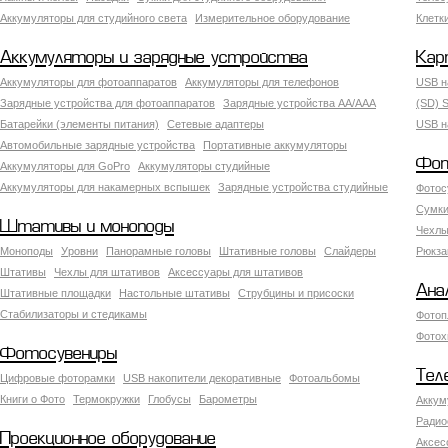
Аккумуляторы для студийного света
Измерительное оборудование
Клетк
Аккумуляторы и зарядные устройства
Кар
Аккумуляторы для фотоаппаратов
Аккумуляторы для телефонов
USB н
Зарядные устройства для фотоаппаратов
Зарядные устройства AA/AAA
(SD) S
Батарейки (элементы питания)
Сетевые адаптеры
USB н
Автомобильные зарядные устройства
Портативные аккумуляторы
Фот
Аккумуляторы для GoPro
Аккумуляторы студийные
Аккумуляторы для накамерных вспышек
Зарядные устройства студийные
Фотос
Сумки
Штативы и моноподы
Чехлы
Моноподы
Уровни
Панорамные головы
Штативные головы
Слайдеры
Рюкза
Штативы
Чехлы для штативов
Аксессуары для штативов
Ана
Штативные площадки
Настольные штативы
Струбцины и присоски
Стабилизаторы и стедикамы
Фотоп
Фотох
Фотосувениры
Тел
Цифровые фоторамки
USB накопители декоративные
Фотоальбомы
Книги о Фото
Термокружки
Глобусы
Барометры
Аккум
Радио
Проекционное оборудование
Аксес