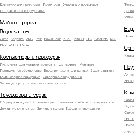
Крепления для проекторов
Проекторы
Экраны для проекторов
Телеф
Интерактивное оборудование
Допол
Мини 
Майнинг ферма
Вид
Видеокарты
Экшн 
Zotac
Sapphire
AMD
Palit
PowerColor
KFA2
Inno3D
HIS
GigaByte
MSI
PNY
ASUS
EVGA
Орг
Картр
Компьютеры и периферия
Инструмент для монтажа и ремонта
Компьютеры
Мониторы
Ноу
Программное обеспечение
Внешние накопители данных
Защита питания
Антив
Компьютерная периферия
Серверное оборудование
Элект
Чистящие средства для цифровой техники
Ком
Телевизоры и медиа
Охлаж
Оборудование для ТВ
Телевизоры
Крепления и мебель
Проигрыватели
Видео
Домашние кинотеатры
Звуковые панели
Кабели и переходники
Опера
Платы
Приво
Жестк