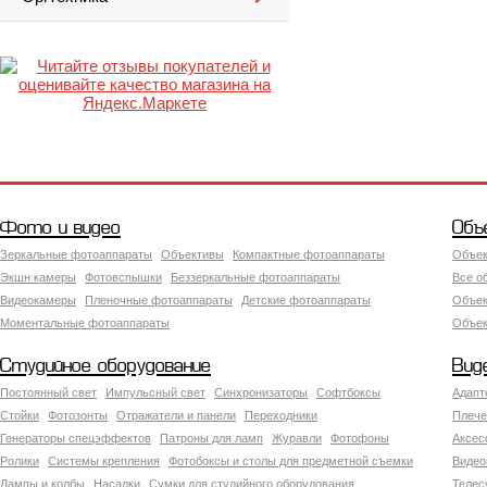
Фото и видео
Объ
Зеркальные фотоаппараты
Объективы
Компактные фотоаппараты
Объек
Экшн камеры
Фотовспышки
Беззеркальные фотоаппараты
Все о
Видеокамеры
Пленочные фотоаппараты
Детские фотоаппараты
Объек
Моментальные фотоаппараты
Объект
Студийное оборудование
Вид
Постоянный свет
Импульсный свет
Синхронизаторы
Софтбоксы
Адапт
Стойки
Фотозонты
Отражатели и панели
Переходники
Плече
Генераторы спецэффектов
Патроны для ламп
Журавли
Фотофоны
Аксес
Ролики
Системы крепления
Фотобоксы и столы для предметной съемки
Видео
Лампы и колбы
Насадки
Сумки для студийного оборудования
Теле