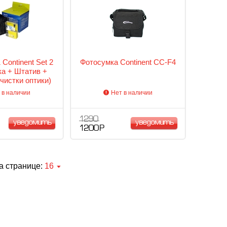
 Continent Set 2
Фотосумка Continent CC-F4
а + Штатив +
чистки оптики)
 в наличии
Нет в наличии
1 290
уведомить
уведомить
1 200 Р
а странице:
16