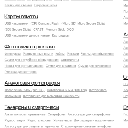
Клетки для съёмки
Видеомикшеры
Ми
Пр
Карты памяти
Ак
USB накопители
(CF) Compact Flash
(Micro SD) Micro Secure Digital
Мо
(SD) Secure Digital
CFAST
Memory Stick
XQD
А
USB накопители декоративные
Картридеры
Ак
Фотосумки и рюкзаки
Ак
Фотосумки
Разгрузочные ремни
Кейсы
Рюкзаки
Чехлы для объективов
Ак
Сумки для студийного оборудования
Фотожилеты
Ак
Чехлы для фотоаппаратов
Сумки для штативов
Сумки для телескопов
Ак
Рюкзаки для коптеров
С
Аналоговая фотография
Пн
Фотопленка 35мм (тип 135)
Фотопленка 60мм (тип 120)
Фотобумага
Хо
Фотохимия
Фотопленка для моментальной печати
На
Телефоны и смарт-часы
Э
Аккумуляторы портативные
Смартфоны
Аксессуары для смартфонов
Ги
Радиостанции
Радиотелефоны
Умные часы
Для зарядки и подключения
Мо
Аксессуары для защиты и переноски
Стационарные сотовые телефоны