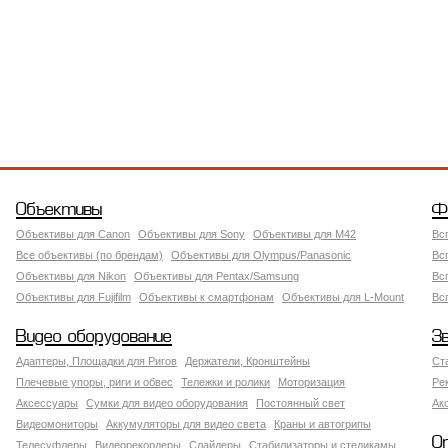
Объективы
Ф
Объективы для Canon
Объективы для Sony
Объективы для M42
Вс
Все объективы (по брендам)
Объективы для Olympus/Panasonic
Вс
Объективы для Nikon
Объективы для Pentax/Samsung
Вс
Объективы для Fujifilm
Объективы к смартфонам
Объективы для L-Mount
Вс
Видео оборудование
З
Адаптеры, Площадки для Ригов
Держатели, Кронштейны
Ст
Плечевые упоры, риги и обвес
Тележки и ролики
Моторизация
Ре
Аксессуары
Сумки для видео оборудования
Постоянный свет
Ак
Видеомониторы
Аккумуляторы для видео света
Краны и автогрипы
О
Телесуфлеры
Видеорекордеры
Слайдеры
Стабилизаторы и стедикамы