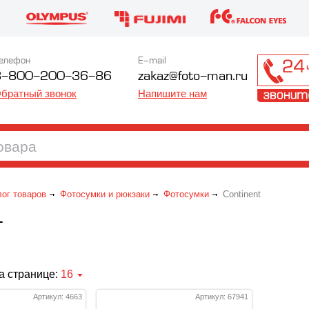
елефон
E-mail
8-800-200-36-86
zakaz@foto-man.ru
братный звонок
Напишите нам
лог товаров
Фотосумки и рюкзаки
Фотосумки
Continent
T
а странице:
16
Артикул: 4663
Артикул: 67941