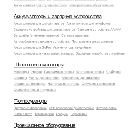
Аккумуляторы для студийного света
Измерительное оборудование
Аккумуляторы и зарядные устройства
Аккумуляторы для фотоаппаратов
Аккумуляторы для телефонов
Зарядные устройства для фотоаппаратов
Зарядные устройства AA/AAA
Батарейки (элементы питания)
Сетевые адаптеры
Автомобильные зарядные устройства
Портативные аккумуляторы
Аккумуляторы для GoPro
Аккумуляторы студийные
Аккумуляторы для накамерных вспышек
Зарядные устройства студийные
Штативы и моноподы
Моноподы
Уровни
Панорамные головы
Штативные головы
Слайдеры
Штативы
Чехлы для штативов
Аксессуары для штативов
Штативные площадки
Настольные штативы
Струбцины и присоски
Стабилизаторы и стедикамы
Фотосувениры
Цифровые фоторамки
USB накопители декоративные
Фотоальбомы
Книги о Фото
Термокружки
Глобусы
Барометры
Проекционное оборудование