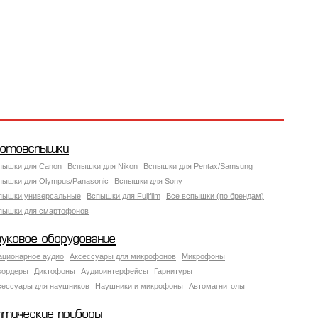
отовспышки
пышки для Canon
Вспышки для Nikon
Вспышки для Pentax/Samsung
пышки для Olympus/Panasonic
Вспышки для Sony
пышки универсальные
Вспышки для Fujifilm
Все вспышки (по брендам)
пышки для смартофонов
вуковое оборудование
ационарное аудио
Аксессуары для микрофонов
Микрофоны
кордеры
Диктофоны
Аудиоинтерфейсы
Гарнитуры
сессуары для наушников
Наушники и микрофоны
Автомагнитолы
птические приборы