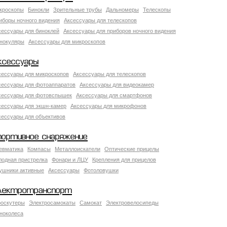
кроскопы
Бинокли
Зрительные трубы
Дальномеры
Телескопы
иборы ночного видения
Аксессуары для телескопов
сессуары для биноклей
Аксессуары для приборов ночного видения
нокуляры
Аксессуары для микроскопов
ксессуары
сессуары для микроскопов
Аксессуары для телескопов
сессуары для фотоаппаратов
Аксессуары для видеокамер
сессуары для фотовспышек
Аксессуары для смартфонов
сессуары для экшн-камер
Аксессуары для микрофонов
сессуары для объективов
портивное снаряжение
евматика
Компасы
Металлоискатели
Оптические прицелы
лодная пристрелка
Фонари и ЛЦУ
Крепления для прицелов
ушники активные
Аксессуары
Фотоловушки
лектротранспорт
роскутеры
Электросамокаты
Самокат
Электровелосипеды
ноколеса