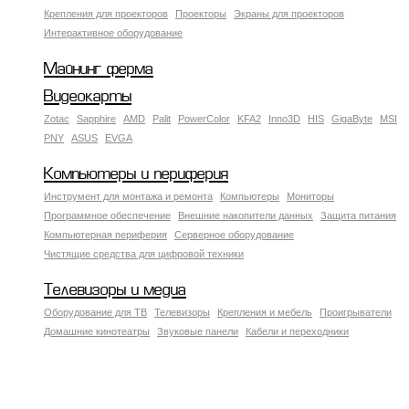
Крепления для проекторов
Проекторы
Экраны для проекторов
Интерактивное оборудование
Майнинг ферма
Видеокарты
Zotac
Sapphire
AMD
Palit
PowerColor
KFA2
Inno3D
HIS
GigaByte
MSI
PNY
ASUS
EVGA
Компьютеры и периферия
Инструмент для монтажа и ремонта
Компьютеры
Мониторы
Программное обеспечение
Внешние накопители данных
Защита питания
Компьютерная периферия
Серверное оборудование
Чистящие средства для цифровой техники
Телевизоры и медиа
Оборудование для ТВ
Телевизоры
Крепления и мебель
Проигрыватели
Домашние кинотеатры
Звуковые панели
Кабели и переходники