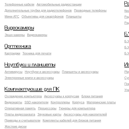
Р
Телефонные кабели
Автомобильные радиостанции
Дополнительные трубки для радиотелефонов
Проводные телефоны
Кв
Мини АТС
Объективы для смартфонов
Планшеты
Ра
Ра
Видеокамеры
Б.
Экшн камеры
Видеокамеры
Б.
Оргтехника
Б.
Картриджи
Техника для печати
Б.
Ноутбуки и планшеты
И
Антивирусы
Ноутбуки и аксессуары
Планшеты и аксессуары
Pla
Электронные книги и аксессуары
Су
По
Комплектующие для ПК
Ун
Охлаждение компьютера
Аксессуары к корпусам
Блоки питания
Видеокарты
SSD накопители
Контроллеры
Корпуса
Материнские платы
Оперативная память
Процессоры
Тюнеры для компьютера
Платы видеозахвата
Звуковые карты
Аксессуары для накопителей
Приводы и считыватели
Комплекты кабелей для блоков питания
Жесткие диски