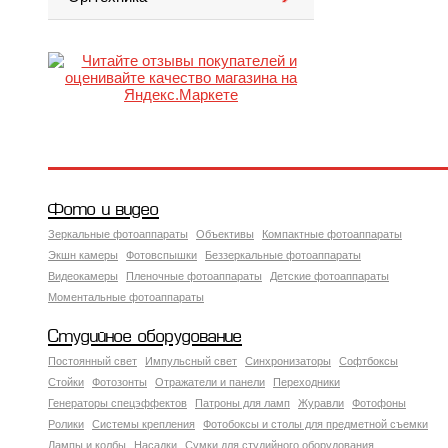
Фото и видео
Зеркальные фотоаппараты
Объективы
Компактные фотоаппараты
Экшн камеры
Фотовспышки
Беззеркальные фотоаппараты
Видеокамеры
Пленочные фотоаппараты
Детские фотоаппараты
Моментальные фотоаппараты
Студийное оборудование
Постоянный свет
Импульсный свет
Синхронизаторы
Софтбоксы
Стойки
Фотозонты
Отражатели и панели
Переходники
Генераторы спецэффектов
Патроны для ламп
Журавли
Фотофоны
Ролики
Системы крепления
Фотобоксы и столы для предметной съемки
Лампы и колбы
Насадки
Сумки для студийного оборудования