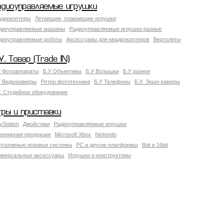
адиоуправляемые игрушки
адрокоптеры
Летающие, плавающие игрушки
диоуправляемые машины
Радиоуправляемые игрушки разные
диоуправляемые роботы
Аксессуары для квадрокоптеров
Вертолеты
У. Товар (Trade IN)
У Фотоаппараты
Б.У Объективы
Б.У Вспышки
Б.У разное
У Видеокамеры
Ретро фототехника
Б.У Телефоны
Б.У. Экшн камеры
У. Студийное оборудование
гры и приставки
yStation
Джойстики
Радиоуправляемые игрушки
венирная продукция
Microsoft Xbox
Nintendo
ртативные игровые системы
PC и другие платформы
8bit и 16bit
иверсальные аксессуары
Игрушки и конструкторы