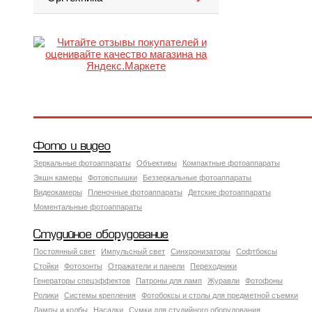
Фото и видео
Зеркальные фотоаппараты
Объективы
Компактные фотоаппараты
Экшн камеры
Фотовспышки
Беззеркальные фотоаппараты
Видеокамеры
Пленочные фотоаппараты
Детские фотоаппараты
Моментальные фотоаппараты
Студийное оборудование
Постоянный свет
Импульсный свет
Синхронизаторы
Софтбоксы
Стойки
Фотозонты
Отражатели и панели
Переходники
Генераторы спецэффектов
Патроны для ламп
Журавли
Фотофоны
Ролики
Системы крепления
Фотобоксы и столы для предметной съемки
Лампы и колбы
Насадки
Сумки для студийного оборудования