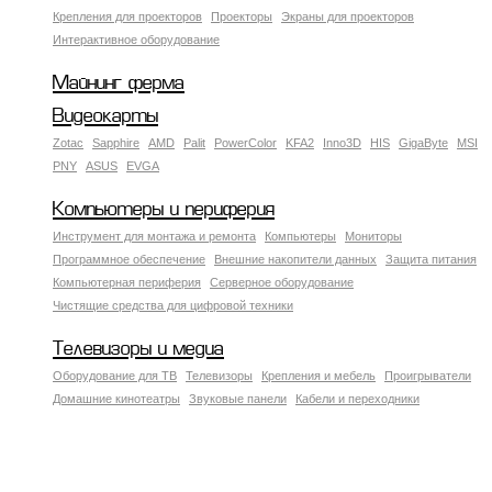
Крепления для проекторов
Проекторы
Экраны для проекторов
Интерактивное оборудование
Майнинг ферма
Видеокарты
Zotac
Sapphire
AMD
Palit
PowerColor
KFA2
Inno3D
HIS
GigaByte
MSI
PNY
ASUS
EVGA
Компьютеры и периферия
Инструмент для монтажа и ремонта
Компьютеры
Мониторы
Программное обеспечение
Внешние накопители данных
Защита питания
Компьютерная периферия
Серверное оборудование
Чистящие средства для цифровой техники
Телевизоры и медиа
Оборудование для ТВ
Телевизоры
Крепления и мебель
Проигрыватели
Домашние кинотеатры
Звуковые панели
Кабели и переходники