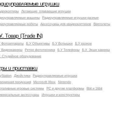
адиоуправляемые игрушки
адрокоптеры
Летающие, плавающие игрушки
диоуправляемые машины
Радиоуправляемые игрушки разные
диоуправляемые роботы
Аксессуары для квадрокоптеров
Вертолеты
У. Товар (Trade IN)
У Фотоаппараты
Б.У Объективы
Б.У Вспышки
Б.У разное
У Видеокамеры
Ретро фототехника
Б.У Телефоны
Б.У. Экшн камеры
У. Студийное оборудование
гры и приставки
yStation
Джойстики
Радиоуправляемые игрушки
венирная продукция
Microsoft Xbox
Nintendo
ртативные игровые системы
PC и другие платформы
8bit и 16bit
иверсальные аксессуары
Игрушки и конструкторы