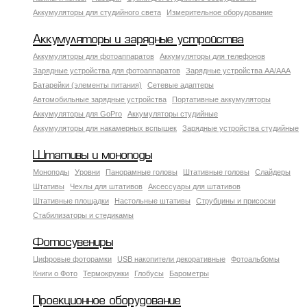
Аккумуляторы для студийного света
Измерительное оборудование
Аккумуляторы и зарядные устройства
Аккумуляторы для фотоаппаратов
Аккумуляторы для телефонов
Зарядные устройства для фотоаппаратов
Зарядные устройства AA/AAA
Батарейки (элементы питания)
Сетевые адаптеры
Автомобильные зарядные устройства
Портативные аккумуляторы
Аккумуляторы для GoPro
Аккумуляторы студийные
Аккумуляторы для накамерных вспышек
Зарядные устройства студийные
Штативы и моноподы
Моноподы
Уровни
Панорамные головы
Штативные головы
Слайдеры
Штативы
Чехлы для штативов
Аксессуары для штативов
Штативные площадки
Настольные штативы
Струбцины и присоски
Стабилизаторы и стедикамы
Фотосувениры
Цифровые фоторамки
USB накопители декоративные
Фотоальбомы
Книги о Фото
Термокружки
Глобусы
Барометры
Проекционное оборудование