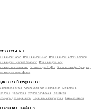
отовспышки
пышки для Canon
Вспышки для Nikon
Вспышки для Pentax/Samsung
пышки для Olympus/Panasonic
Вспышки для Sony
пышки универсальные
Вспышки для Fujifilm
Все вспышки (по брендам)
пышки для смартофонов
вуковое оборудование
ационарное аудио
Аксессуары для микрофонов
Микрофоны
кордеры
Диктофоны
Аудиоинтерфейсы
Гарнитуры
сессуары для наушников
Наушники и микрофоны
Автомагнитолы
птические приборы