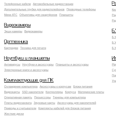
Р
Телефонные кабели
Автомобильные радиостанции
Дополнительные трубки для радиотелефонов
Проводные телефоны
Кв
Мини АТС
Объективы для смартфонов
Планшеты
Ра
Ра
Видеокамеры
Б.
Экшн камеры
Видеокамеры
Б.
Оргтехника
Б.
Картриджи
Техника для печати
Б.
Ноутбуки и планшеты
И
Антивирусы
Ноутбуки и аксессуары
Планшеты и аксессуары
Pla
Электронные книги и аксессуары
Су
По
Комплектующие для ПК
Ун
Охлаждение компьютера
Аксессуары к корпусам
Блоки питания
Видеокарты
SSD накопители
Контроллеры
Корпуса
Материнские платы
Оперативная память
Процессоры
Тюнеры для компьютера
Платы видеозахвата
Звуковые карты
Аксессуары для накопителей
Приводы и считыватели
Комплекты кабелей для блоков питания
Жесткие диски