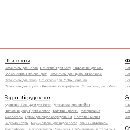
Объективы
Ф
Объективы для Canon
Объективы для Sony
Объективы для M42
Вс
Все объективы (по брендам)
Объективы для Olympus/Panasonic
Вс
Объективы для Nikon
Объективы для Pentax/Samsung
Вс
Объективы для Fujifilm
Объективы к смартфонам
Объективы для L-Mount
Вс
Видео оборудование
З
Адаптеры, Площадки для Ригов
Держатели, Кронштейны
Ст
Плечевые упоры, риги и обвес
Тележки и ролики
Моторизация
Ре
Аксессуары
Сумки для видео оборудования
Постоянный свет
Ак
Видеомониторы
Аккумуляторы для видео света
Краны и автогрипы
О
Телесуфлеры
Видеорекордеры
Слайдеры
Стабилизаторы и стедикамы