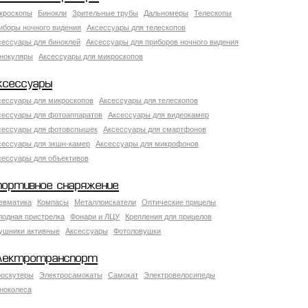
кроскопы
Бинокли
Зрительные трубы
Дальномеры
Телескопы
иборы ночного видения
Аксессуары для телескопов
сессуары для биноклей
Аксессуары для приборов ночного видения
нокуляры
Аксессуары для микроскопов
ксессуары
сессуары для микроскопов
Аксессуары для телескопов
сессуары для фотоаппаратов
Аксессуары для видеокамер
сессуары для фотовспышек
Аксессуары для смартфонов
сессуары для экшн-камер
Аксессуары для микрофонов
сессуары для объективов
портивное снаряжение
евматика
Компасы
Металлоискатели
Оптические прицелы
лодная пристрелка
Фонари и ЛЦУ
Крепления для прицелов
ушники активные
Аксессуары
Фотоловушки
лектротранспорт
роскутеры
Электросамокаты
Самокат
Электровелосипеды
ноколеса