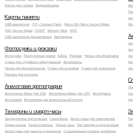
Клетки для съёмки
Видеомикшеры
Ми
Пр
Карты памяти
Ак
USB накопители
(CF) Compact Flash
(Micro SD) Micro Secure Digital
Мо
(SD) Secure Digital
CFAST
Memory Stick
XQD
А
USB накопители декоративные
Картридеры
Ак
Фотосумки и рюкзаки
Ак
Фотосумки
Разгрузочные ремни
Кейсы
Рюкзаки
Чехлы для объективов
Ак
Сумки для студийного оборудования
Фотожилеты
Ак
Чехлы для фотоаппаратов
Сумки для штативов
Сумки для телескопов
Ак
Рюкзаки для коптеров
С
Аналоговая фотография
Пн
Фотопленка 35мм (тип 135)
Фотопленка 60мм (тип 120)
Фотобумага
Хо
Фотохимия
Фотопленка для моментальной печати
На
Телефоны и смарт-часы
Э
Аккумуляторы портативные
Смартфоны
Аксессуары для смартфонов
Ги
Радиостанции
Радиотелефоны
Умные часы
Для зарядки и подключения
Мо
Аксессуары для защиты и переноски
Стационарные сотовые телефоны