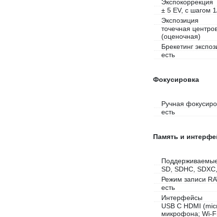
Экспокоррекция
± 5 EV, с шагом 1
Экспозиция
точечная центро
(оценочная)
Брекетинг экспо
есть
Фокусировка
Ручная фокусиро
есть
Память и интерф
Поддерживаемые
SD, SDHC, SDXC,
Режим записи R
есть
Интерфейсы
USB C HDMI (micr
микрофона; Wi-Fi