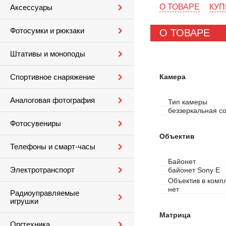
О ТОВАРЕ
КУП
Аксессуары
Фотосумки и рюкзаки
О ТОВАРЕ
Штативы и моноподы
Камера
Спортивное снаряжение
Аналоговая фотография
Тип камеры
беззеркальная с
Фотосувениры
Объектив
Телефоны и смарт-часы
Байонет
Электротранспорт
байонет Sony E
Объектив в комп
нет
Радиоуправляемые
игрушки
Матрица
Оргтехника