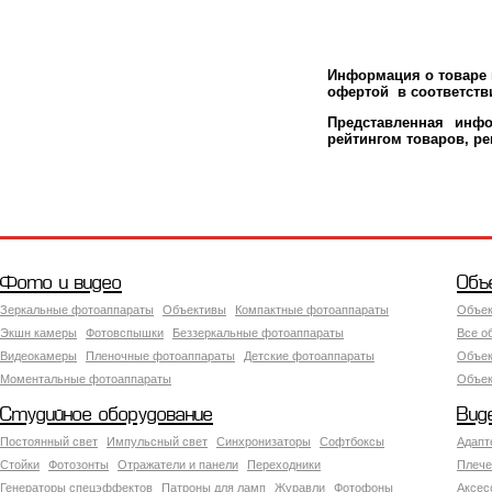
Информация о товаре м
офертой в соответстви
Представленная инфо
рейтингом товаров, р
Фото и видео
Объ
Зеркальные фотоаппараты
Объективы
Компактные фотоаппараты
Объек
Экшн камеры
Фотовспышки
Беззеркальные фотоаппараты
Все о
Видеокамеры
Пленочные фотоаппараты
Детские фотоаппараты
Объек
Моментальные фотоаппараты
Объект
Студийное оборудование
Вид
Постоянный свет
Импульсный свет
Синхронизаторы
Софтбоксы
Адапт
Стойки
Фотозонты
Отражатели и панели
Переходники
Плече
Генераторы спецэффектов
Патроны для ламп
Журавли
Фотофоны
Аксес