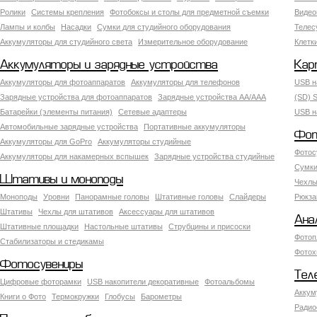
Ролики
Системы крепления
Фотобоксы и столы для предметной съемки
Видео
Лампы и колбы
Насадки
Сумки для студийного оборудования
Теле
Аккумуляторы для студийного света
Измерительное оборудование
Клетк
Аккумуляторы и зарядные устройства
Кар
Аккумуляторы для фотоаппаратов
Аккумуляторы для телефонов
USB н
Зарядные устройства для фотоаппаратов
Зарядные устройства AA/AAA
(SD) S
Батарейки (элементы питания)
Сетевые адаптеры
USB н
Автомобильные зарядные устройства
Портативные аккумуляторы
Фот
Аккумуляторы для GoPro
Аккумуляторы студийные
Фотос
Аккумуляторы для накамерных вспышек
Зарядные устройства студийные
Сумки
Штативы и моноподы
Чехлы
Моноподы
Уровни
Панорамные головы
Штативные головы
Слайдеры
Рюкза
Штативы
Чехлы для штативов
Аксессуары для штативов
Ана
Штативные площадки
Настольные штативы
Струбцины и присоски
Фотоп
Стабилизаторы и стедикамы
Фотох
Фотосувениры
Тел
Цифровые фоторамки
USB накопители декоративные
Фотоальбомы
Аккум
Книги о Фото
Термокружки
Глобусы
Барометры
Радио