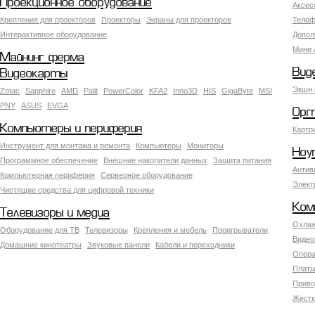
Проекционное оборудование
Аксес
Крепления для проекторов
Проекторы
Экраны для проекторов
Телеф
Интерактивное оборудование
Допол
Мини 
Майнинг ферма
Вид
Видеокарты
Экшн 
Zotac
Sapphire
AMD
Palit
PowerColor
KFA2
Inno3D
HIS
GigaByte
MSI
PNY
ASUS
EVGA
Орг
Компьютеры и периферия
Картр
Инструмент для монтажа и ремонта
Компьютеры
Мониторы
Ноу
Программное обеспечение
Внешние накопители данных
Защита питания
Антив
Компьютерная периферия
Серверное оборудование
Элект
Чистящие средства для цифровой техники
Ком
Телевизоры и медиа
Охлаж
Оборудование для ТВ
Телевизоры
Крепления и мебель
Проигрыватели
Видео
Домашние кинотеатры
Звуковые панели
Кабели и переходники
Опера
Платы
Приво
Жестк