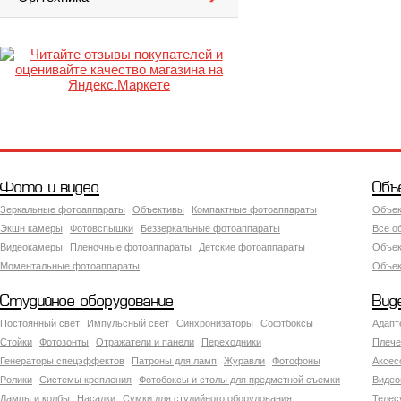
Фото и видео
Объ
Зеркальные фотоаппараты
Объективы
Компактные фотоаппараты
Объек
Экшн камеры
Фотовспышки
Беззеркальные фотоаппараты
Все о
Видеокамеры
Пленочные фотоаппараты
Детские фотоаппараты
Объек
Моментальные фотоаппараты
Объект
Студийное оборудование
Вид
Постоянный свет
Импульсный свет
Синхронизаторы
Софтбоксы
Адапт
Стойки
Фотозонты
Отражатели и панели
Переходники
Плече
Генераторы спецэффектов
Патроны для ламп
Журавли
Фотофоны
Аксес
Ролики
Системы крепления
Фотобоксы и столы для предметной съемки
Видео
Лампы и колбы
Насадки
Сумки для студийного оборудования
Теле