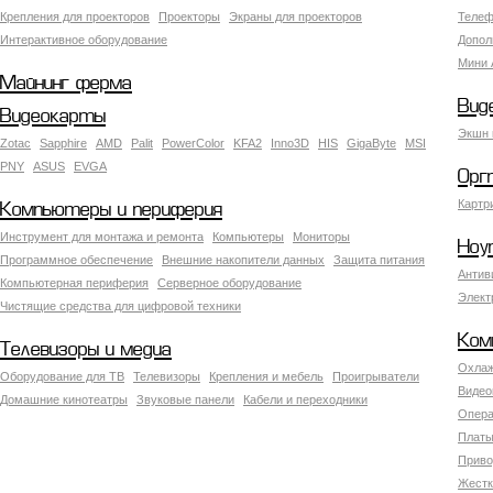
Крепления для проекторов
Проекторы
Экраны для проекторов
Телеф
Интерактивное оборудование
Допол
Мини 
Майнинг ферма
Вид
Видеокарты
Экшн 
Zotac
Sapphire
AMD
Palit
PowerColor
KFA2
Inno3D
HIS
GigaByte
MSI
PNY
ASUS
EVGA
Орг
Картр
Компьютеры и периферия
Инструмент для монтажа и ремонта
Компьютеры
Мониторы
Ноу
Программное обеспечение
Внешние накопители данных
Защита питания
Антив
Компьютерная периферия
Серверное оборудование
Элект
Чистящие средства для цифровой техники
Ком
Телевизоры и медиа
Охлаж
Оборудование для ТВ
Телевизоры
Крепления и мебель
Проигрыватели
Видео
Домашние кинотеатры
Звуковые панели
Кабели и переходники
Опера
Платы
Приво
Жестк