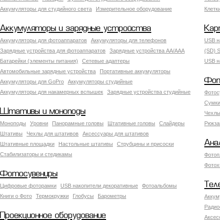
Аккумуляторы для студийного света
Измерительное оборудование
Клетк
Аккумуляторы и зарядные устройства
Кар
Аккумуляторы для фотоаппаратов
Аккумуляторы для телефонов
USB н
Зарядные устройства для фотоаппаратов
Зарядные устройства AA/AAA
(SD) S
Батарейки (элементы питания)
Сетевые адаптеры
USB н
Автомобильные зарядные устройства
Портативные аккумуляторы
Фот
Аккумуляторы для GoPro
Аккумуляторы студийные
Аккумуляторы для накамерных вспышек
Зарядные устройства студийные
Фотос
Сумки
Штативы и моноподы
Чехлы
Моноподы
Уровни
Панорамные головы
Штативные головы
Слайдеры
Рюкза
Штативы
Чехлы для штативов
Аксессуары для штативов
Ана
Штативные площадки
Настольные штативы
Струбцины и присоски
Стабилизаторы и стедикамы
Фотоп
Фотох
Фотосувениры
Тел
Цифровые фоторамки
USB накопители декоративные
Фотоальбомы
Книги о Фото
Термокружки
Глобусы
Барометры
Аккум
Радио
Проекционное оборудование
Аксес