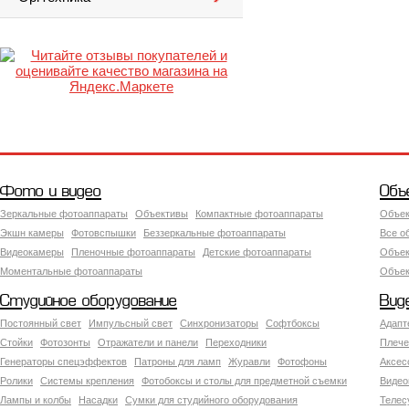
Фото и видео
Объ
Зеркальные фотоаппараты
Объективы
Компактные фотоаппараты
Объек
Экшн камеры
Фотовспышки
Беззеркальные фотоаппараты
Все о
Видеокамеры
Пленочные фотоаппараты
Детские фотоаппараты
Объек
Моментальные фотоаппараты
Объект
Студийное оборудование
Вид
Постоянный свет
Импульсный свет
Синхронизаторы
Софтбоксы
Адапт
Стойки
Фотозонты
Отражатели и панели
Переходники
Плече
Генераторы спецэффектов
Патроны для ламп
Журавли
Фотофоны
Аксес
Ролики
Системы крепления
Фотобоксы и столы для предметной съемки
Видео
Лампы и колбы
Насадки
Сумки для студийного оборудования
Теле