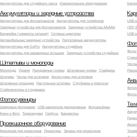
Аккумуляторы для студийного света
Измерительное оборудование
Клетк
Аккумуляторы и зарядные устройства
Кар
Аккумуляторы для фотоаппаратов
Аккумуляторы для телефонов
USB н
Зарядные устройства для фотоаппаратов
Зарядные устройства AA/AAA
(SD) S
Батарейки (элементы питания)
Сетевые адаптеры
USB н
Автомобильные зарядные устройства
Портативные аккумуляторы
Фот
Аккумуляторы для GoPro
Аккумуляторы студийные
Фотос
Аккумуляторы для накамерных вспышек
Зарядные устройства студийные
Сумки
Штативы и моноподы
Чехлы
Моноподы
Уровни
Панорамные головы
Штативные головы
Слайдеры
Рюкза
Штативы
Чехлы для штативов
Аксессуары для штативов
Ана
Штативные площадки
Настольные штативы
Струбцины и присоски
Фотоп
Стабилизаторы и стедикамы
Фотох
Фотосувениры
Тел
Цифровые фоторамки
USB накопители декоративные
Фотоальбомы
Аккум
Книги о Фото
Термокружки
Глобусы
Барометры
Радио
Проекционное оборудование
Аксес
Крепления для проекторов
Проекторы
Экраны для проекторов
Телеф