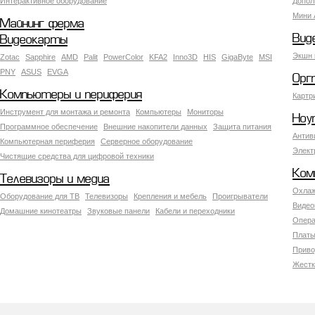
Интерактивное оборудование
Допол
Мини 
Майнинг ферма
Вид
Видеокарты
Экшн 
Zotac
Sapphire
AMD
Palit
PowerColor
KFA2
Inno3D
HIS
GigaByte
MSI
PNY
ASUS
EVGA
Орг
Компьютеры и периферия
Картр
Инструмент для монтажа и ремонта
Компьютеры
Мониторы
Ноу
Программное обеспечение
Внешние накопители данных
Защита питания
Антив
Компьютерная периферия
Серверное оборудование
Элект
Чистящие средства для цифровой техники
Ком
Телевизоры и медиа
Охлаж
Оборудование для ТВ
Телевизоры
Крепления и мебель
Проигрыватели
Видео
Домашние кинотеатры
Звуковые панели
Кабели и переходники
Опера
Платы
Приво
Жестк