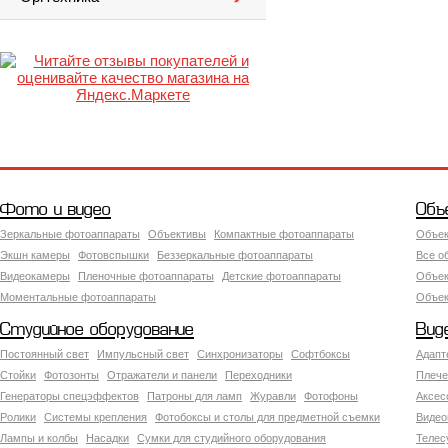
Фото и видео
Объ
Зеркальные фотоаппараты
Объективы
Компактные фотоаппараты
Объек
Экшн камеры
Фотовспышки
Беззеркальные фотоаппараты
Все о
Видеокамеры
Пленочные фотоаппараты
Детские фотоаппараты
Объек
Моментальные фотоаппараты
Объект
Студийное оборудование
Вид
Постоянный свет
Импульсный свет
Синхронизаторы
Софтбоксы
Адапт
Стойки
Фотозонты
Отражатели и панели
Переходники
Плече
Генераторы спецэффектов
Патроны для ламп
Журавли
Фотофоны
Аксес
Ролики
Системы крепления
Фотобоксы и столы для предметной съемки
Видео
Лампы и колбы
Насадки
Сумки для студийного оборудования
Теле