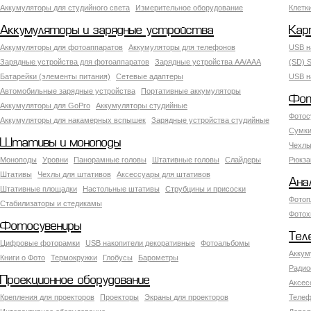
Аккумуляторы для студийного света
Измерительное оборудование
Клетк
Аккумуляторы и зарядные устройства
Кар
Аккумуляторы для фотоаппаратов
Аккумуляторы для телефонов
USB н
Зарядные устройства для фотоаппаратов
Зарядные устройства AA/AAA
(SD) S
Батарейки (элементы питания)
Сетевые адаптеры
USB н
Автомобильные зарядные устройства
Портативные аккумуляторы
Фот
Аккумуляторы для GoPro
Аккумуляторы студийные
Фотос
Аккумуляторы для накамерных вспышек
Зарядные устройства студийные
Сумки
Штативы и моноподы
Чехлы
Моноподы
Уровни
Панорамные головы
Штативные головы
Слайдеры
Рюкза
Штативы
Чехлы для штативов
Аксессуары для штативов
Ана
Штативные площадки
Настольные штативы
Струбцины и присоски
Фотоп
Стабилизаторы и стедикамы
Фотох
Фотосувениры
Тел
Цифровые фоторамки
USB накопители декоративные
Фотоальбомы
Аккум
Книги о Фото
Термокружки
Глобусы
Барометры
Радио
Проекционное оборудование
Аксес
Крепления для проекторов
Проекторы
Экраны для проекторов
Телеф