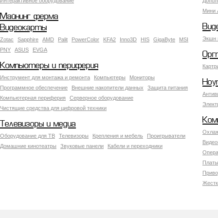
Интерактивное оборудование
Допол
Мини 
Майнинг ферма
Вид
Видеокарты
Экшн 
Zotac
Sapphire
AMD
Palit
PowerColor
KFA2
Inno3D
HIS
GigaByte
MSI
PNY
ASUS
EVGA
Орг
Компьютеры и периферия
Картр
Инструмент для монтажа и ремонта
Компьютеры
Мониторы
Ноу
Программное обеспечение
Внешние накопители данных
Защита питания
Антив
Компьютерная периферия
Серверное оборудование
Элект
Чистящие средства для цифровой техники
Ком
Телевизоры и медиа
Охлаж
Оборудование для ТВ
Телевизоры
Крепления и мебель
Проигрыватели
Видео
Домашние кинотеатры
Звуковые панели
Кабели и переходники
Опера
Платы
Приво
Жестк