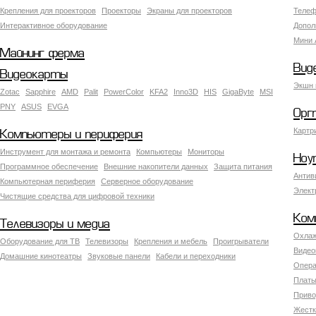
Крепления для проекторов
Проекторы
Экраны для проекторов
Телеф
Интерактивное оборудование
Допол
Мини 
Майнинг ферма
Вид
Видеокарты
Экшн 
Zotac
Sapphire
AMD
Palit
PowerColor
KFA2
Inno3D
HIS
GigaByte
MSI
PNY
ASUS
EVGA
Орг
Картр
Компьютеры и периферия
Инструмент для монтажа и ремонта
Компьютеры
Мониторы
Ноу
Программное обеспечение
Внешние накопители данных
Защита питания
Антив
Компьютерная периферия
Серверное оборудование
Элект
Чистящие средства для цифровой техники
Ком
Телевизоры и медиа
Охлаж
Оборудование для ТВ
Телевизоры
Крепления и мебель
Проигрыватели
Видео
Домашние кинотеатры
Звуковые панели
Кабели и переходники
Опера
Платы
Приво
Жестк