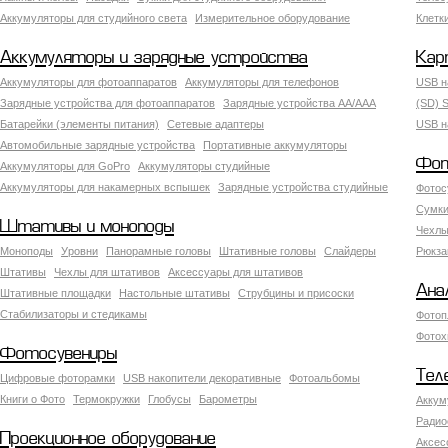
Аккумуляторы для студийного света
Измерительное оборудование
Клетк
Аккумуляторы и зарядные устройства
Кар
Аккумуляторы для фотоаппаратов
Аккумуляторы для телефонов
USB н
Зарядные устройства для фотоаппаратов
Зарядные устройства AA/AAA
(SD) S
Батарейки (элементы питания)
Сетевые адаптеры
USB н
Автомобильные зарядные устройства
Портативные аккумуляторы
Фот
Аккумуляторы для GoPro
Аккумуляторы студийные
Аккумуляторы для накамерных вспышек
Зарядные устройства студийные
Фотос
Сумки
Штативы и моноподы
Чехлы
Моноподы
Уровни
Панорамные головы
Штативные головы
Слайдеры
Рюкза
Штативы
Чехлы для штативов
Аксессуары для штативов
Ана
Штативные площадки
Настольные штативы
Струбцины и присоски
Стабилизаторы и стедикамы
Фотоп
Фотох
Фотосувениры
Тел
Цифровые фоторамки
USB накопители декоративные
Фотоальбомы
Книги о Фото
Термокружки
Глобусы
Барометры
Аккум
Радио
Проекционное оборудование
Аксес