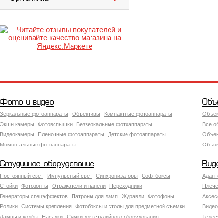
Фото и видео
Объ
Зеркальные фотоаппараты
Объективы
Компактные фотоаппараты
Объек
Экшн камеры
Фотовспышки
Беззеркальные фотоаппараты
Все о
Видеокамеры
Пленочные фотоаппараты
Детские фотоаппараты
Объек
Моментальные фотоаппараты
Объект
Студийное оборудование
Вид
Постоянный свет
Импульсный свет
Синхронизаторы
Софтбоксы
Адапт
Стойки
Фотозонты
Отражатели и панели
Переходники
Плече
Генераторы спецэффектов
Патроны для ламп
Журавли
Фотофоны
Аксес
Ролики
Системы крепления
Фотобоксы и столы для предметной съемки
Видео
Лампы и колбы
Насадки
Сумки для студийного оборудования
Теле