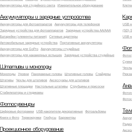
Аккумуляторы для студийного света
Измерительное оборудование
Клетк
Аккумуляторы и зарядные устройства
Кар
Аккумуляторы для фотоаппаратов
Аккумуляторы для телефонов
USB н
Зарядные устройства для фотоаппаратов
Зарядные устройства AA/AAA
(SD) S
Батарейки (элементы питания)
Сетевые адаптеры
USB н
Автомобильные зарядные устройства
Портативные аккумуляторы
Фот
Аккумуляторы для GoPro
Аккумуляторы студийные
Аккумуляторы для накамерных вспышек
Зарядные устройства студийные
Фотос
Сумки
Штативы и моноподы
Чехлы
Моноподы
Уровни
Панорамные головы
Штативные головы
Слайдеры
Рюкза
Штативы
Чехлы для штативов
Аксессуары для штативов
Ана
Штативные площадки
Настольные штативы
Струбцины и присоски
Стабилизаторы и стедикамы
Фотоп
Фотох
Фотосувениры
Тел
Цифровые фоторамки
USB накопители декоративные
Фотоальбомы
Книги о Фото
Термокружки
Глобусы
Барометры
Аккум
Радио
Проекционное оборудование
Аксес