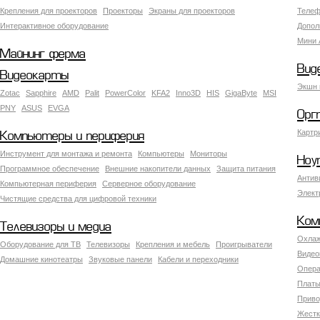
Крепления для проекторов
Проекторы
Экраны для проекторов
Телеф
Интерактивное оборудование
Допол
Мини 
Майнинг ферма
Вид
Видеокарты
Экшн 
Zotac
Sapphire
AMD
Palit
PowerColor
KFA2
Inno3D
HIS
GigaByte
MSI
PNY
ASUS
EVGA
Орг
Картр
Компьютеры и периферия
Инструмент для монтажа и ремонта
Компьютеры
Мониторы
Ноу
Программное обеспечение
Внешние накопители данных
Защита питания
Антив
Компьютерная периферия
Серверное оборудование
Элект
Чистящие средства для цифровой техники
Ком
Телевизоры и медиа
Охлаж
Оборудование для ТВ
Телевизоры
Крепления и мебель
Проигрыватели
Видео
Домашние кинотеатры
Звуковые панели
Кабели и переходники
Опера
Платы
Приво
Жестк