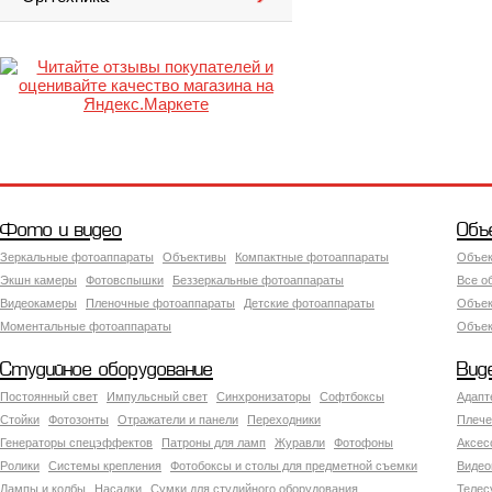
Фото и видео
Объ
Зеркальные фотоаппараты
Объективы
Компактные фотоаппараты
Объек
Экшн камеры
Фотовспышки
Беззеркальные фотоаппараты
Все о
Видеокамеры
Пленочные фотоаппараты
Детские фотоаппараты
Объек
Моментальные фотоаппараты
Объект
Студийное оборудование
Вид
Постоянный свет
Импульсный свет
Синхронизаторы
Софтбоксы
Адапт
Стойки
Фотозонты
Отражатели и панели
Переходники
Плече
Генераторы спецэффектов
Патроны для ламп
Журавли
Фотофоны
Аксес
Ролики
Системы крепления
Фотобоксы и столы для предметной съемки
Видео
Лампы и колбы
Насадки
Сумки для студийного оборудования
Теле