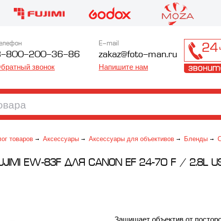
елефон
E-mail
8-800-200-36-86
zakaz@foto-man.ru
братный звонок
Напишите нам
лог товаров
Аксессуары
Аксессуары для объективов
Бленды
JIMI EW-83F ДЛЯ CANON EF 24-70 F / 2.8L 
Защищает объектив от постор