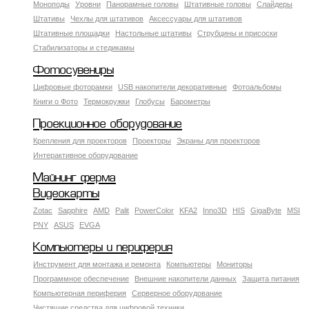
Моноподы
Уровни
Панорамные головы
Штативные головы
Слайдеры
Штативы
Чехлы для штативов
Аксессуары для штативов
Штативные площадки
Настольные штативы
Струбцины и присоски
Стабилизаторы и стедикамы
Фотосувениры
Цифровые фоторамки
USB накопители декоративные
Фотоальбомы
Книги о Фото
Термокружки
Глобусы
Барометры
Проекционное оборудование
Крепления для проекторов
Проекторы
Экраны для проекторов
Интерактивное оборудование
Майнинг ферма
Видеокарты
Zotac
Sapphire
AMD
Palit
PowerColor
KFA2
Inno3D
HIS
GigaByte
MSI
PNY
ASUS
EVGA
Компьютеры и периферия
Инструмент для монтажа и ремонта
Компьютеры
Мониторы
Программное обеспечение
Внешние накопители данных
Защита питания
Компьютерная периферия
Серверное оборудование
Чистящие средства для цифровой техники