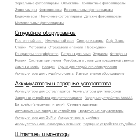
Зеркальные фотоаппараты
Объективы
Компактные фотоаппараты
Экшн камеры
Фотовспышки
Беззеркальные фотоаппараты
Видеокамеры
Пленочные фотоаппараты
Детские фотоаппараты
Моментальные фотоаппараты
Студийное оборудование
Постоянный свет
Импульсный свет
Синхронизаторы
Софтбоксы
Стойки
Фотозонты
Отражатели и панели
Переходники
Генераторы спецэффектов
Патроны для ламп
Журавли
Фотофоны
Ролики
Системы крепления
Фотобоксы и столы для предметной съемки
Лампы и колбы
Насадки
Сумки для студийного оборудования
Аккумуляторы для студийного света
Измерительное оборудование
Аккумуляторы и зарядные устройства
Аккумуляторы для фотоаппаратов
Аккумуляторы для телефонов
Зарядные устройства для фотоаппаратов
Зарядные устройства AA/AAA
Батарейки (элементы питания)
Сетевые адаптеры
Автомобильные зарядные устройства
Портативные аккумуляторы
Аккумуляторы для GoPro
Аккумуляторы студийные
Аккумуляторы для накамерных вспышек
Зарядные устройства студийные
Штативы и моноподы