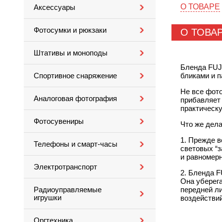
О ТОВАРЕ
Аксессуары
Фотосумки и рюкзаки
О ТОВА
Штативы и моноподы
Бленда FUJI
бликами и п
Спортивное снаряжение
Не все фото
Аналоговая фотография
прибавляет 
практическу
Фотосувениры
Что же дела
1. Прежде в
Телефоны и смарт-часы
световых “з
и равномерн
Электротранспорт
2. Бленда F
Она уберега
передней л
Радиоуправляемые
игрушки
воздействий
Оргтехника