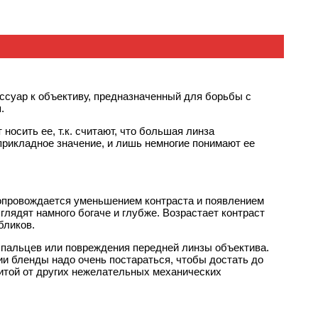
ессуар к объективу, предназначенный для борьбы с
.
осить ее, т.к. считают, что большая линза
прикладное значение, и лишь немногие понимают ее
 сопровождается уменьшением контраста и появлением
глядят намного богаче и глубже. Возрастает контраст
бликов.
 пальцев или повреждения передней линзы объектива.
нии бленды надо очень постараться, чтобы достать до
итой от других нежелательных механических