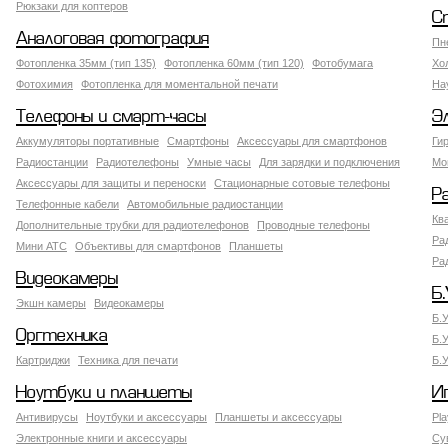
Рюкзаки для коптеров
С
Аналоговая фотография
Пн
Фотопленка 35мм (тип 135)
Фотопленка 60мм (тип 120)
Фотобумага
Хо
Фотохимия
Фотопленка для моментальной печати
На
Телефоны и смарт-часы
Э
Аккумуляторы портативные
Смартфоны
Аксессуары для смартфонов
Ги
Радиостанции
Радиотелефоны
Умные часы
Для зарядки и подключения
Мо
Аксессуары для защиты и переноски
Стационарные сотовые телефоны
Р
Телефонные кабели
Автомобильные радиостанции
Кв
Дополнительные трубки для радиотелефонов
Проводные телефоны
Ра
Мини АТС
Объективы для смартфонов
Планшеты
Ра
Видеокамеры
Б.
Экшн камеры
Видеокамеры
Б.
Оргтехника
Б.
Картриджи
Техника для печати
Б.
Ноутбуки и планшеты
И
Антивирусы
Ноутбуки и аксессуары
Планшеты и аксессуары
Pla
Электронные книги и аксессуары
Су