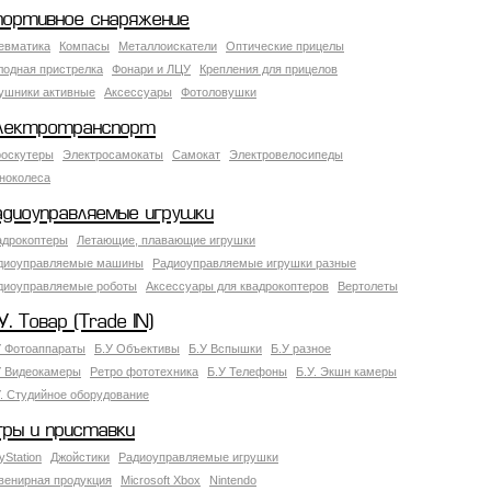
портивное снаряжение
евматика
Компасы
Металлоискатели
Оптические прицелы
лодная пристрелка
Фонари и ЛЦУ
Крепления для прицелов
ушники активные
Аксессуары
Фотоловушки
лектротранспорт
роскутеры
Электросамокаты
Самокат
Электровелосипеды
ноколеса
адиоуправляемые игрушки
адрокоптеры
Летающие, плавающие игрушки
диоуправляемые машины
Радиоуправляемые игрушки разные
диоуправляемые роботы
Аксессуары для квадрокоптеров
Вертолеты
У. Товар (Trade IN)
У Фотоаппараты
Б.У Объективы
Б.У Вспышки
Б.У разное
У Видеокамеры
Ретро фототехника
Б.У Телефоны
Б.У. Экшн камеры
У. Студийное оборудование
гры и приставки
yStation
Джойстики
Радиоуправляемые игрушки
венирная продукция
Microsoft Xbox
Nintendo