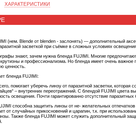
ХАРАКТЕРИСТИКИ
РЕ
MI (нем. Blende от blenden - заслонять) — дополнительный акс
аразитной засветкой при съёмке в сложных условиях освещения
графы знают, зачем нужна бленда FUJIMI. Многие предпочитают н
крутизны и профессионализма. Но бленда имеет очень важное 
ю ценность.
ет бленда FUJIMI:
сего, помогает уберечь линзу от паразитной засветки, которая
айцев“ – внутренних переотражений. С блендой FUJIMI цвета вы
ость освещения. Почти гарантированно отсутствие паразитных 
UJIMI способна защитить линзы от не- желательных отпечатков
ет от случайных прикосновений и царапин, т.к. при использова
инзы. Также бленда FUJIMI может служить дополнительный защ
.