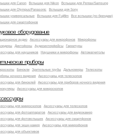
пышки для Canon
Вспышки для Nikon
Вспышки для Pentax/Samsung
пышки для Olympus/Panasonic
Вспышки для Sony
пышки универсальные
Вспышки для Fujifilm
Все вспышки (по брендам)
пышки для смартофонов
вуковое оборудование
ационарное аудио
Аксессуары для микрофонов
Микрофоны
кордеры
Диктофоны
Аудиоинтерфейсы
Гарнитуры
сессуары для наушников
Наушники и микрофоны
Автомагнитолы
птические приборы
кроскопы
Бинокли
Зрительные трубы
Дальномеры
Телескопы
иборы ночного видения
Аксессуары для телескопов
сессуары для биноклей
Аксессуары для приборов ночного видения
нокуляры
Аксессуары для микроскопов
ксессуары
сессуары для микроскопов
Аксессуары для телескопов
сессуары для фотоаппаратов
Аксессуары для видеокамер
сессуары для фотовспышек
Аксессуары для смартфонов
сессуары для экшн-камер
Аксессуары для микрофонов
сессуары для объективов