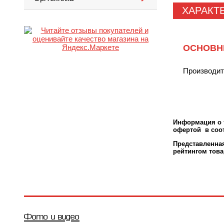
ХАРАКТ
ОСНОВН
Производи
Информация о т
офертой в соот
Представленн
рейтингом това
Фото и видео