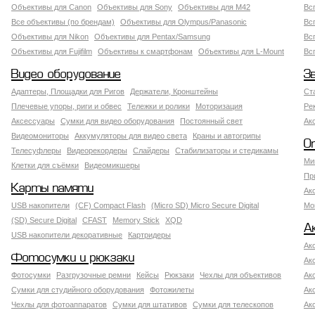
Объективы для Canon
Объективы для Sony
Объективы для M42
Вс
Все объективы (по брендам)
Объективы для Olympus/Panasonic
Вс
Объективы для Nikon
Объективы для Pentax/Samsung
Вс
Объективы для Fujifilm
Объективы к смартфонам
Объективы для L-Mount
Вс
Видео оборудование
З
Адаптеры, Площадки для Ригов
Держатели, Кронштейны
Ст
Плечевые упоры, риги и обвес
Тележки и ролики
Моторизация
Ре
Аксессуары
Сумки для видео оборудования
Постоянный свет
Ак
Видеомониторы
Аккумуляторы для видео света
Краны и автогрипы
О
Телесуфлеры
Видеорекордеры
Слайдеры
Стабилизаторы и стедикамы
Ми
Клетки для съёмки
Видеомикшеры
Пр
Карты памяти
Ак
USB накопители
(CF) Compact Flash
(Micro SD) Micro Secure Digital
Мо
(SD) Secure Digital
CFAST
Memory Stick
XQD
А
USB накопители декоративные
Картридеры
Ак
Фотосумки и рюкзаки
Ак
Фотосумки
Разгрузочные ремни
Кейсы
Рюкзаки
Чехлы для объективов
Ак
Сумки для студийного оборудования
Фотожилеты
Ак
Чехлы для фотоаппаратов
Сумки для штативов
Сумки для телескопов
Ак