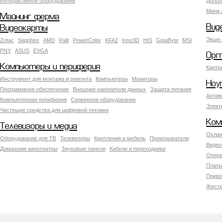
Интерактивное оборудование
Допол
Мини 
Майнинг ферма
Вид
Видеокарты
Экшн 
Zotac
Sapphire
AMD
Palit
PowerColor
KFA2
Inno3D
HIS
GigaByte
MSI
PNY
ASUS
EVGA
Орг
Компьютеры и периферия
Картр
Инструмент для монтажа и ремонта
Компьютеры
Мониторы
Ноу
Программное обеспечение
Внешние накопители данных
Защита питания
Антив
Компьютерная периферия
Серверное оборудование
Элект
Чистящие средства для цифровой техники
Ком
Телевизоры и медиа
Охлаж
Оборудование для ТВ
Телевизоры
Крепления и мебель
Проигрыватели
Видео
Домашние кинотеатры
Звуковые панели
Кабели и переходники
Опера
Платы
Приво
Жестк