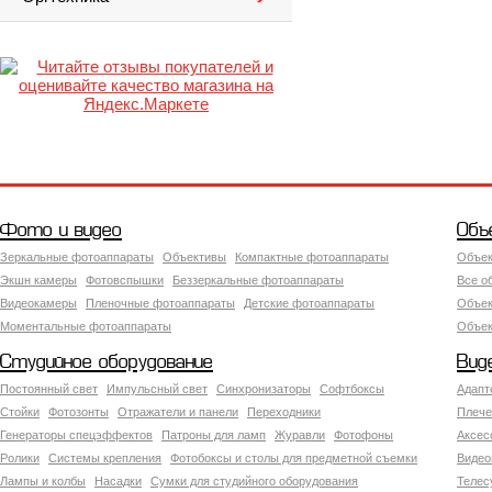
Фото и видео
Объ
Зеркальные фотоаппараты
Объективы
Компактные фотоаппараты
Объек
Экшн камеры
Фотовспышки
Беззеркальные фотоаппараты
Все о
Видеокамеры
Пленочные фотоаппараты
Детские фотоаппараты
Объек
Моментальные фотоаппараты
Объект
Студийное оборудование
Вид
Постоянный свет
Импульсный свет
Синхронизаторы
Софтбоксы
Адапт
Стойки
Фотозонты
Отражатели и панели
Переходники
Плече
Генераторы спецэффектов
Патроны для ламп
Журавли
Фотофоны
Аксес
Ролики
Системы крепления
Фотобоксы и столы для предметной съемки
Видео
Лампы и колбы
Насадки
Сумки для студийного оборудования
Теле