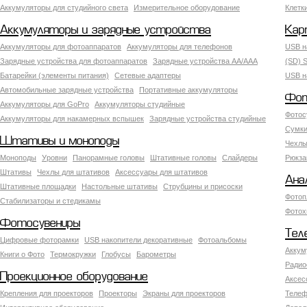
Аккумуляторы для студийного света
Измерительное оборудование
Клетк
Аккумуляторы и зарядные устройства
Кар
Аккумуляторы для фотоаппаратов
Аккумуляторы для телефонов
USB н
Зарядные устройства для фотоаппаратов
Зарядные устройства AA/AAA
(SD) S
Батарейки (элементы питания)
Сетевые адаптеры
USB н
Автомобильные зарядные устройства
Портативные аккумуляторы
Фот
Аккумуляторы для GoPro
Аккумуляторы студийные
Фотос
Аккумуляторы для накамерных вспышек
Зарядные устройства студийные
Сумки
Штативы и моноподы
Чехлы
Моноподы
Уровни
Панорамные головы
Штативные головы
Слайдеры
Рюкза
Штативы
Чехлы для штативов
Аксессуары для штативов
Ана
Штативные площадки
Настольные штативы
Струбцины и присоски
Фотоп
Стабилизаторы и стедикамы
Фотох
Фотосувениры
Тел
Цифровые фоторамки
USB накопители декоративные
Фотоальбомы
Аккум
Книги о Фото
Термокружки
Глобусы
Барометры
Радио
Проекционное оборудование
Аксес
Крепления для проекторов
Проекторы
Экраны для проекторов
Телеф