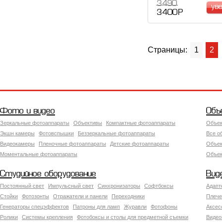
3 490
ув
3 400 Р
Страницы:
1
2
Фото и видео
Объ
Зеркальные фотоаппараты
Объективы
Компактные фотоаппараты
Объек
Экшн камеры
Фотовспышки
Беззеркальные фотоаппараты
Все о
Видеокамеры
Пленочные фотоаппараты
Детские фотоаппараты
Объек
Моментальные фотоаппараты
Объект
Студийное оборудование
Вид
Постоянный свет
Импульсный свет
Синхронизаторы
Софтбоксы
Адапт
Стойки
Фотозонты
Отражатели и панели
Переходники
Плече
Генераторы спецэффектов
Патроны для ламп
Журавли
Фотофоны
Аксес
Ролики
Системы крепления
Фотобоксы и столы для предметной съемки
Видео