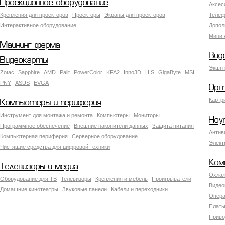
Проекционное оборудование
Аксес
Крепления для проекторов
Проекторы
Экраны для проекторов
Телеф
Интерактивное оборудование
Допол
Мини 
Майнинг ферма
Вид
Видеокарты
Экшн 
Zotac
Sapphire
AMD
Palit
PowerColor
KFA2
Inno3D
HIS
GigaByte
MSI
PNY
ASUS
EVGA
Орг
Картр
Компьютеры и периферия
Инструмент для монтажа и ремонта
Компьютеры
Мониторы
Ноу
Программное обеспечение
Внешние накопители данных
Защита питания
Антив
Компьютерная периферия
Серверное оборудование
Элект
Чистящие средства для цифровой техники
Ком
Телевизоры и медиа
Охлаж
Оборудование для ТВ
Телевизоры
Крепления и мебель
Проигрыватели
Видео
Домашние кинотеатры
Звуковые панели
Кабели и переходники
Опера
Платы
Приво