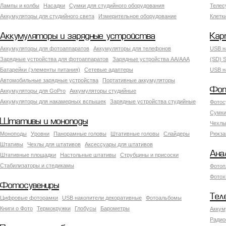
Лампы и колбы
Насадки
Сумки для студийного оборудования
Теле
Аккумуляторы для студийного света
Измерительное оборудование
Клетк
Аккумуляторы и зарядные устройства
Кар
Аккумуляторы для фотоаппаратов
Аккумуляторы для телефонов
USB н
Зарядные устройства для фотоаппаратов
Зарядные устройства AA/AAA
(SD) S
Батарейки (элементы питания)
Сетевые адаптеры
USB н
Автомобильные зарядные устройства
Портативные аккумуляторы
Фот
Аккумуляторы для GoPro
Аккумуляторы студийные
Аккумуляторы для накамерных вспышек
Зарядные устройства студийные
Фотос
Сумки
Штативы и моноподы
Чехлы
Моноподы
Уровни
Панорамные головы
Штативные головы
Слайдеры
Рюкза
Штативы
Чехлы для штативов
Аксессуары для штативов
Ана
Штативные площадки
Настольные штативы
Струбцины и присоски
Стабилизаторы и стедикамы
Фотоп
Фотох
Фотосувениры
Тел
Цифровые фоторамки
USB накопители декоративные
Фотоальбомы
Книги о Фото
Термокружки
Глобусы
Барометры
Аккум
Радио