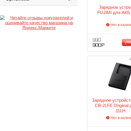
Зарядное устро
FUJIMI для АКБ
Нет в налич
990
ув
900 Р
А
Зарядное устройст
CB-2LFE Original 
11LH
Нет в налич